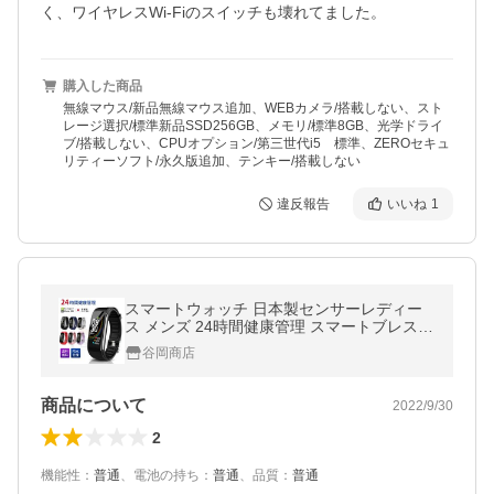
購入した商品
無線マウス/新品無線マウス追加、WEBカメラ/搭載しない、スト
レージ選択/標準新品SSD256GB、メモリ/標準8GB、光学ドライ
ブ/搭載しない、CPUオプション/第三世代i5 標準、ZEROセキュ
リティーソフト/永久版追加、テンキー/搭載しない
違反報告
いいね
1
スマートウォッチ 日本製センサーレディー
ス メンズ 24時間健康管理 スマートブレスレ
ット 睡眠検測 心拍数 体表面温度 血中酸素
谷岡商店
着信通知 IP68防水 日本語
商品について
2022/9/30
2
機能性
：
普通
、
電池の持ち
：
普通
、
品質
：
普通