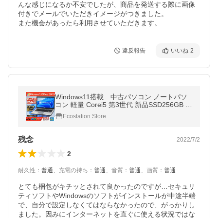
んな感じになるか不安でしたが、商品を発送する際に画像
付きでメールでいただきイメージがつきました。

また機会があったら利用させていただきます。
違反報告
いいね
2
Windows11搭載 中古パソコン ノートパソ
コン 軽量 Corei5 第3世代 新品SSD256GB メ
モリ8GB ノートPC 中古ノートパソコン Offi
Ecostation Store
ce2019 MicrosoftOffice USB3.0
残念
2022/7/2
2
耐久性
：
普通
、
充電の持ち
：
普通
、
音質
：
普通
、
画質
：
普通
とても梱包がキチッとされて良かったのですが…セキュリ
ティソフトやWindowsのソフトがインストールが中途半端
で、自分で設定しなくてはならなかったので、がっかりし
ました。因みにインターネットを直ぐに使える状況ではな