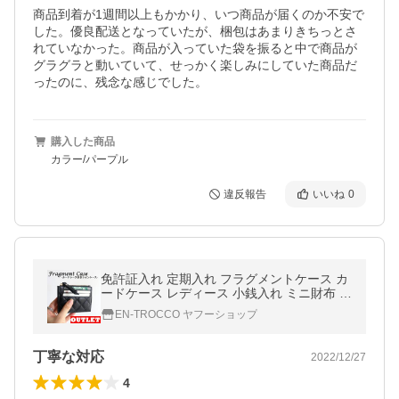
商品到着が1週間以上もかかり、いつ商品が届くのか不安で
した。優良配送となっていたが、梱包はあまりきちっとさ
れていなかった。商品が入っていた袋を振ると中で商品が
グラグラと動いていて、せっかく楽しみにしていた商品だ
ったのに、残念な感じでした。
購入した商品
カラー/パープル
違反報告
いいね
0
免許証入れ 定期入れ フラグメントケース カ
ードケース レディース 小銭入れ ミニ財布 薄
型 軽量 小さい財布 コンパクト キルティング
EN-TROCCO ヤフーショップ
誕生日 プレゼント 可愛い
丁寧な対応
2022/12/27
4