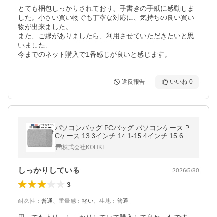
とても梱包しっかりされており、手書きの手紙に感動しま
した。小さい買い物でも丁寧な対応に、気持ちの良い買い
物が出来ました。

また、ご縁がありましたら、利用させていただきたいと思
いました。

今までのネット購入で1番感じが良いと感じます。
違反報告
いいね
0
パソコンバッグ PCバッグ パソコンケース P
Cケース 13.3インチ 14.1-15.4インチ 15.6イ
ンチ ノートパソコン 軽い 軽量 防水 衝撃吸
株式会社KOHKI
収 4色 爆買
しっかりしている
2026/5/30
3
耐久性
：
普通
、
重量感
：
軽い
、
生地
：
普通