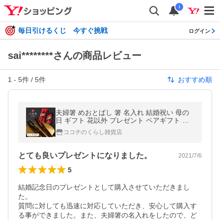
i
毎日引けるくじ 今すぐ挑戦
ログイン
sai********さんの商品レビュー
1
-
5
件 /
5
件
おすすめ順
夫婦箸 めおとばし 箸 名入れ 結婚祝い 母の
日 ギフト 花以外 プレゼント ペアギフト 贈
り物 めおと箸 食洗機対応 おしゃれ 結婚記念
ココチのくらし雑貨店
日 両親 二膳セット
とても良いプレゼントになりました。
2021/7/6
5
結婚記念日のプレゼントとして購入させていただきまし
た。

質問に対しても迅速に対応していただき、安心して購入す
る事ができました。また、夫婦箸の名入れをしたので、ど