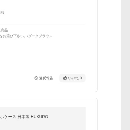
情報
た商品
ーをお選び下さい。/ダークブラウン
違反報告
いいね
0
ax スマホケース 日本製 HUKURO