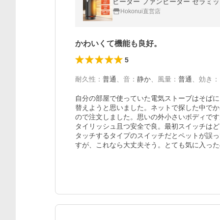
Hokonui直営店
かわいくて機能も良好。
5
耐久性
：
普通
、
音
：
静か
、
風量
：
普通
、
効き
：
自分の部屋で使っていた電気ストーブはそばに
替えようと思いました。ネットで探した中でか
ので注文しました。思いの外小さいボディです
タイリッシュ且つ安全で良。最初スイッチはど
タッチするタイプのスイッチだとペットが誤っ
すが、これなら大丈夫そう。とても気に入った