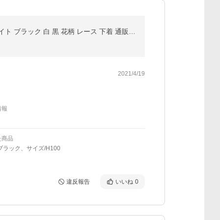
ブラジャー ぶらじゃー 大きいサイズ 大きなサイズ お試しブラ エレガント Gカップ Hカップ Iカップ ホワイト ブラック 白 黒 花柄 レース 下着 通販 30代 40代
2021/4/19
情報
た商品
ブラック、サイズ/H100
違反報告
いいね
0