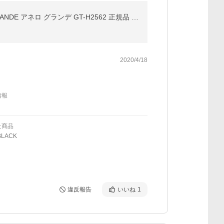
リュック レディース おしゃれ 小さめ NCC 撥水加工 高密度ナイロンツイル 3way ミニリュック/anello GRANDE アネロ グランデ GT-H2562 正規品 ブランド
2020/4/18
情報
た商品
LACK
違反報告
いいね
1