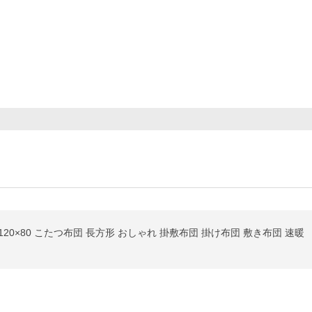
20×80 こたつ布団 長方形 おしゃれ 掛敷布団 掛け布団 敷き布団 速暖