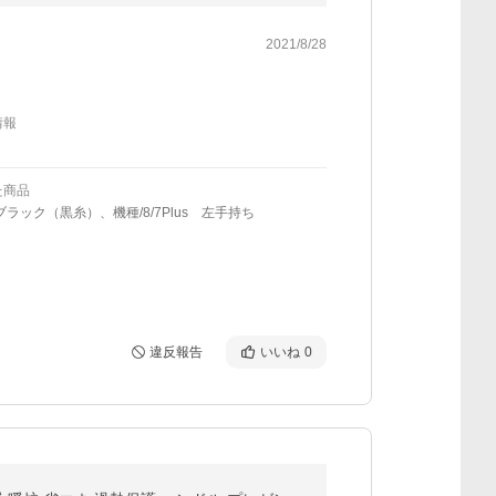
2021/8/28
情報
た商品
ブラック（黒糸）、機種/8/7Plus 左手持ち
違反報告
いいね
0