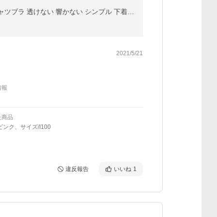
ブラジャー ぶらじゃー 大きいサイズ シンプルグラマー Iカップ Jカップ ベージュ ブラック 黒 ピンク Tシャツブラ 透けない 響かない シンプル 下着 30代 40代
2021/5/21
情報
た商品
ピンク、サイズ/I100
違反報告
いいね
1