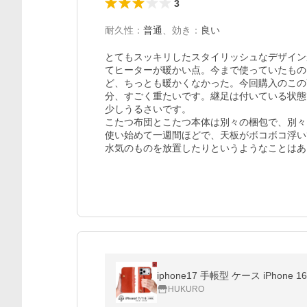
3
耐久性
：
普通
、
効き
：
良い
とてもスッキリしたスタイリッシュなデザイン
てヒーターが暖かい点。今まで使っていたもの
ど、ちっとも暖かくなかった。今回購入のこの
分、すごく重たいです。継足は付いている状態
少しうるさいです。

こたつ布団とこたつ本体は別々の梱包で、別々
使い始めて一週間ほどで、天板がボコボコ浮い
水気のものを放置したりというようなことはあ
iphone17 手帳型 ケース iPhone 1
HUKURO