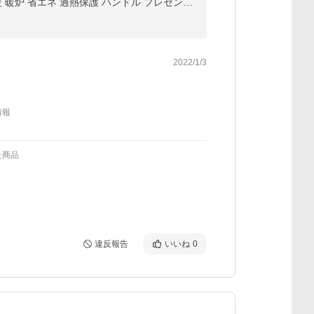
ヒーター ファンヒーター セラミックヒーター セラミックファンヒーター 小型 首振り 4段階切替 足元 即暖 暖炉 省エネ 過熱保護 ハンドル プレゼント (AR-H03)
2022/1/3
情報
た商品
違反報告
いいね
0