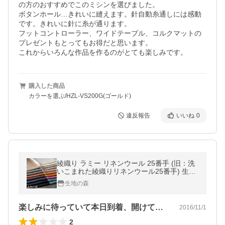
の方のおすすめでこのミシンを選びました。

ボタンホール…きれいに縫えます。針自動糸通しには感動
です。きれいに針に糸が通ります。

フットコントローラー、ワイドテーブル、コルクマットの
プレゼントもとってもお得だと思います。

これからいろんな作品を作るのがとても楽しみです。
購入した商品
カラーを選ぶ/HZL-VS200G(ゴールド)
違反報告
いいね
0
綾織り ラミー リネンウール 25番手 (旧：洗
いこまれた綾織りリネンウール25番手) 生地
の森
生地の森
楽しみに待っていて本日到着、開けてみて…
2016/11/1
2