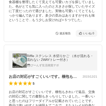
食器棚を整理したくて見えても可愛いカゴを探していまし
た。色がとても気に入ったのと大きさが探していたサイズ
に丁度だったので選びました。実物も可愛いくてとてもし
っかり編んであります。多少の歪みはありますがそれも味
ということで…もう少しお安ければ⭐️５つでした。
違反報告
いいね
0
Riffle ステンレス 水切りかご （水が流れる・
流れない 2WAYトレー付き）
びーんず生活雑貨デポ
お店の対応がすごくいいです。梱包もきれ…
2015/12/21
5
お店の対応がすごくいいです。梱包もきれいで返品、交換
の対応に関しての書類もきっちりしていました。一番いい
と思ったのはフリーダイアルが記載されていたことです。

商品は使いやすくお値段もてごろで、またトレイが白色な