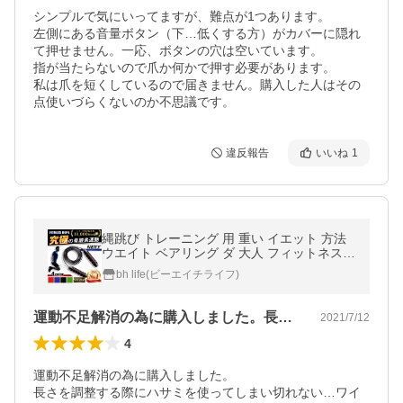
シンプルで気にいってますが、難点が1つあります。

左側にある音量ボタン（下…低くする方）がカバーに隠れ
て押せません。一応、ボタンの穴は空いています。

指が当たらないので爪か何かで押す必要があります。

私は爪を短くしているので届きません。購入した人はその
点使いづらくないのか不思議です。
違反報告
いいね
1
縄跳び トレーニング 用 重い イエット 方法
ウエイト ベアリング ダ 大人 フィットネス
絡まない
bh life(ビーエイチライフ)
運動不足解消の為に購入しました。長さを…
2021/7/12
4
運動不足解消の為に購入しました。

長さを調整する際にハサミを使ってしまい切れない…ワイ