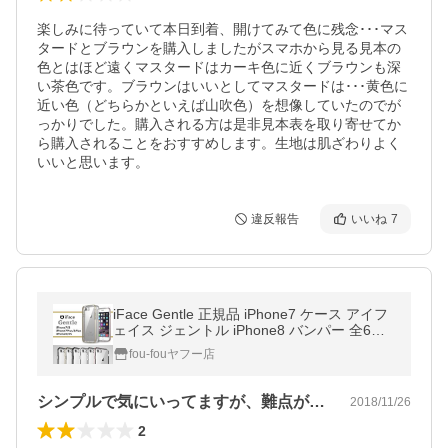
楽しみに待っていて本日到着、開けてみて色に残念･･･マス
タードとブラウンを購入しましたがスマホから見る見本の
色とはほど遠くマスタードはカーキ色に近くブラウンも深
い茶色です。ブラウンはいいとしてマスタードは･･･黄色に
近い色（どちらかといえば山吹色）を想像していたのでが
っかりでした。購入される方は是非見本表を取り寄せてか
ら購入されることをおすすめします。生地は肌ざわりよく
いいと思います。
違反報告
いいね
7
iFace Gentle 正規品 iPhone7 ケース アイフ
ェイス ジェントル iPhone8 バンパー 全6色
送料無料 iPhone7Plus iPhone8Plus iPhone6
fou-fouヤフー店
S 耐衝撃 並行輸入品 クリア
シンプルで気にいってますが、難点が1つ…
2018/11/26
2