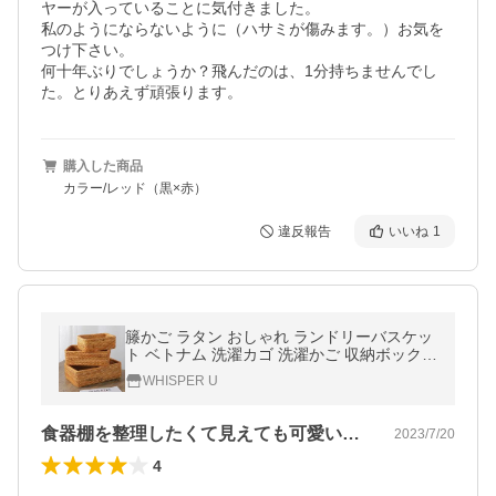
ヤーが入っていることに気付きました。

私のようにならないように（ハサミが傷みます。）お気を
つけ下さい。

何十年ぶりでしょうか？飛んだのは、1分持ちませんでし
た。とりあえず頑張ります。
購入した商品
カラー/レッド（黒×赤）
違反報告
いいね
1
籐かご ラタン おしゃれ ランドリーバスケッ
ト ベトナム 洗濯カゴ 洗濯かご 収納ボックス
収納カゴ 籠 ランドリー 収納バスケット 編み
WHISPER U
小物入れ
食器棚を整理したくて見えても可愛いカゴ…
2023/7/20
4