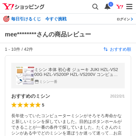
i
毎日引けるくじ 今すぐ挑戦
ログイン
mee********さんの商品レビュー
1
-
10
件 /
42
件
おすすめ順
ミシン 本体 初心者 ジューキ JUKI HZL-VS2
00G HZL-VS200P HZL-VS200V コンピュー
タミシン
ミシン一番
おすすめのミシン
2022/2/1
5
長年使っていたコンピューターミシンがそろそろ寿命かな
と新しいミシンを探していました。目的はボタンホールが
できることが一番の条件で探していました。たくさんのミ
シンがある中でどのミシンを選ぼうか迷って迷って…お店