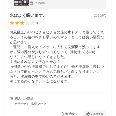
き 珪藻土マット 珪藻土バスマット
Re born
水はよく吸います。
2025/9/5
3
お風呂上がりのビチョビチョの足の水もスッと吸ってくれ
るし、その後の乾きも早いのでマットとしては良い製品だ
と思います。

一週間に一度丸めてネットに入れて洗濯機で洗ってます
が、縁の部分が少しずつ白くなって（剥がれてるのか
な？）古い感じになってきました。

手洗いすれば大丈夫なのかな？

面倒臭いから洗濯機で回してますが、他の洗濯物に押しつ
ぶされて曲がったところも気持ちだけ白くなりました。

あと、洗濯機の中で軽いので浮きます。

洗えてるのかな？と不安になります。
購入した商品
カラー/4) 温泉マーク
違反報告
いいね
0