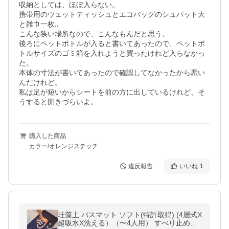
収納としては、ほぼ入らない。

携帯用のウェットティッシュとエコバッグのシュパット大
と雑巾一枚‥

こんな狭い場所なので、こんなもんだと思う。

後ろにペットボトルが入ると書いてあったので、ペットボ
トルサイズのゴミ箱を入れようと買ったけれど入らなかっ
た。

本体の寸法が書いてあったので確認してなかったから悪い
んだけれど。

私は足が短いからシートを前の方に出しているけれど、そ
うすると開きづらいよ。
購入した商品
カラー/オレンジステッチ
違反報告
いいね
1
珪藻土 バスマット ソフト(特許取得) (4層式X
超吸水X洗える）（〜4人用） すべり止め付