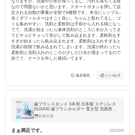
なりますが、洗濯中の水が濁ってるし、汚れも落ちてる様
なので問題ないかと思います。スタートボタンを押して設
定される自動の重量が全部で6種類です。本当にシンプル。
糸くずフィルターはすごく良い。ちゃんと取れてるし、ゴ
ミも集めやすい。洗剤と柔軟剤は手前から入れる様になっ
てて、洗濯が始まったら液体洗剤のところに水が入ってき
てピチョピチョって音がして飲み込まれます。柔軟剤もす
すぎが始まったら飲み込まれます。柔軟剤は入れすぎると
洗濯の段階で飲み込まれてしまいます。洗濯が終わったら
柔軟剤と洗剤入れのところが少しだけ水が溜まってるので
捨てて、ケースを外した後拭いてます。
違反報告
いいね
0
歯ブラシスタンド 3本用 日本製 ステンレス
SUS430 歯ブラシホルダー 置き型 洗面所 浴
室 おしゃれ コンパクト 滑り止め 防カビ 清
鉄板広場
潔
まぁ満足です。
2025/9/5