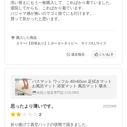
洗い替えにもう一枚購入して、こればかり着ていました。

退院してからも、こればかり着ています。

パジャマ感が無いのでゴミ捨てにも行けます。

買って良かったと思います。
購入した商品
カラー/【切替あり】1.ボーダーネイビー、サイズ/LLサイズ
違反報告
いいね
0
バスマット ワッフル 40×60cm 足拭きマット
お風呂マット 浴室マット 風呂マット 吸水速
乾 おしゃれ かわいい 洗濯可 北欧
布団と寝具専門店 COLORS
思ったより薄いです。
2025/9/5
2
折り曲げて真空パックの状態で届きました。
