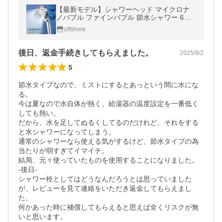
【最新モデル】シャワーヘッド マイクロナ
ノバブル ファインバブル 節水シャワー 6段
階 ミスト 増圧 手元止水 高洗浄力 毛穴汚れ
offshore
除去 美肌美髪 保温保湿 爆買
後日、返金手続きしてもらえました。
2025/9/2
5
節水タイプなので、ミストにするとあっという間に水にな
る。

今は夏なので水自体が熱く、給湯器の温度設定を一番低く
しても熱い。

だから、水を足してぬるくしてるのだけれど、それをする
と水シャワーになってしまう。

通常のシャワーなら使える気がするけど、節水タイプの為
当たりが弱すぎてイマイチ。

結局、元々使っていたものを使用することになりました。

-後日-

シャワー栓としてはどうなんだろうとは思っていました
が、レビューを見て連絡をいただき返金してもらえまし
た。

何かあった時に補償してもらえると思えば全くリスクが無
いと思います。
