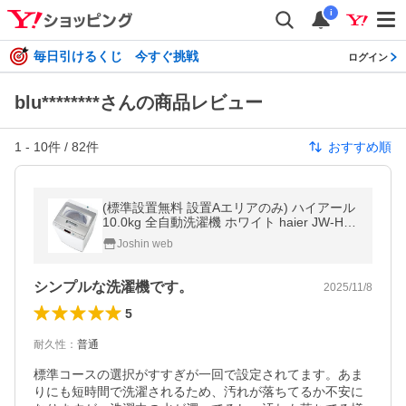
i
毎日引けるくじ 今すぐ挑戦
ログイン
blu********さんの商品レビュー
1
-
10
件 /
82
件
おすすめ順
(標準設置無料 設置Aエリアのみ) ハイアール
10.0kg 全自動洗濯機 ホワイト haier JW-HD
100A-W 返品種別A
Joshin web
シンプルな洗濯機です。
2025/11/8
5
耐久性
：
普通
標準コースの選択がすすぎが一回で設定されてます。あま
りにも短時間で洗濯されるため、汚れが落ちてるか不安に