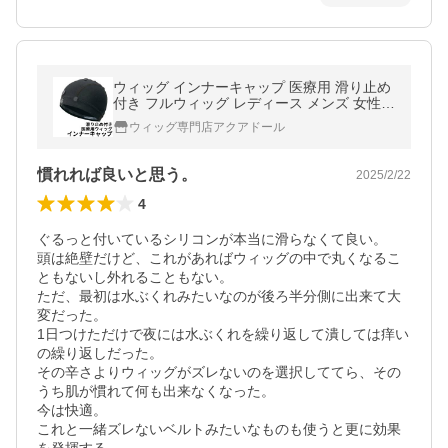
ウィッグ インナーキャップ 医療用 滑り止め
付き フルウィッグ レディース メンズ 女性用
男性用 かつら 抗がん剤
ウィッグ専門店アクアドール
慣れれば良いと思う。
2025/2/22
4
ぐるっと付いているシリコンが本当に滑らなくて良い。

頭は絶壁だけど、これがあればウィッグの中で丸くなるこ
ともないし外れることもない。

ただ、最初は水ぶくれみたいなのが後ろ半分側に出来て大
変だった。

1日つけただけで夜には水ぶくれを繰り返して潰しては痒い
の繰り返しだった。

その辛さよりウィッグがズレないのを選択しててら、その
うち肌が慣れて何も出来なくなった。

今は快適。

これと一緒ズレないベルトみたいなものも使うと更に効果