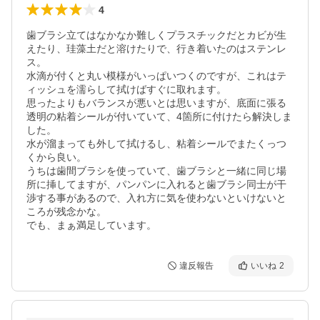
4
歯ブラシ立てはなかなか難しくプラスチックだとカビが生
えたり、珪藻土だと溶けたりで、行き着いたのはステンレ
ス。

水滴が付くと丸い模様がいっぱいつくのですが、これはテ
ィッシュを濡らして拭けばすぐに取れます。

思ったよりもバランスが悪いとは思いますが、底面に張る
透明の粘着シールが付いていて、4箇所に付けたら解決しま
した。

水が溜まっても外して拭けるし、粘着シールでまたくっつ
くから良い。

うちは歯間ブラシを使っていて、歯ブラシと一緒に同じ場
所に挿してますが、パンパンに入れると歯ブラシ同士が干
渉する事があるので、入れ方に気を使わないといけないと
ころが残念かな。

でも、まぁ満足しています。
違反報告
いいね
2