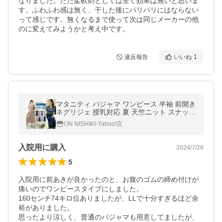
なりました。ただ柔軟剤としては全く効果は無いと思いま
す。ふわふわ感は無く、干した後にパリパリにはならない
って感じです。無くなるまで使って次は同じメーカーの他
のに変えてみようかと考え中です。
違反報告
いいね
1
マタニティ パジャマ ワンピース 半袖 前開き
ネグリジェ 授乳対応 夏 天竺ニット スナップ
ボタン ロング丈 無地 授乳 産前 産後 入院 v2
ON NISHIKI-Yahoo!店
-76407all 圧縮
入院用に購入
2024/7/26
5
入院用に前あきが良かったのと、お腹のゴムの締め付けが
痛いのでワンピースタイプにしました。

160センチ74キロ位ありましたが、LLで十分すぎるほど余
裕がありました。

思ったより涼しく、普通のパジャマも用意してましたが、