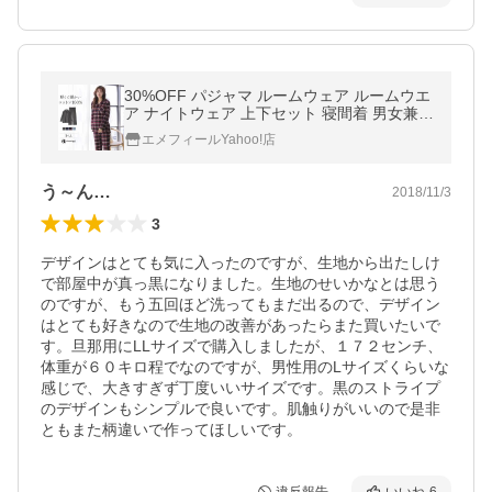
30%OFF パジャマ ルームウェア ルームウエ
ア ナイトウェア 上下セット 寝間着 男女兼用
女性 レディース メンズ 前開き 長袖 ネル 綿
エメフィールYahoo!店
100% 爆買
う～ん…
2018/11/3
3
デザインはとても気に入ったのですが、生地から出たしけ
で部屋中が真っ黒になりました。生地のせいかなとは思う
のですが、もう五回ほど洗ってもまだ出るので、デザイン
はとても好きなので生地の改善があったらまた買いたいで
す。旦那用にLLサイズで購入しましたが、１７２センチ、
体重が６０キロ程でなのですが、男性用のLサイズくらいな
感じで、大きすぎず丁度いいサイズです。黒のストライプ
のデザインもシンプルで良いです。肌触りがいいので是非
ともまた柄違いで作ってほしいです。