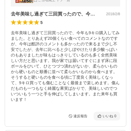
ご当地風土 ヤフー店
頃より出荷
去年美味し過ぎて三回買ったので、今年も…
2018/2/8
5
去年美味し過ぎて三回買ったので、今年も9キロ購入してみ
ました。とりあえず20個くらい食べてのコメントなのです
が、今年は酷評のコメントも多かったので来るまで少し不
安でしたが、去年に比べると少しぼやけたり多少酸っぱい
のもありましたが味もはっきりしているのも多く全然美味
しい方だと思います。我が家では届いてすぐにまず床に段
ボールをひいて、ひとつづつ潰れがないか、柔らかいもの
から硬いものと順番に並べて柔らかいものから食べます。
そうすると硬いものを食べる頃に丁度良く美味しくなっ
て、9キロ買っても傷むことなく最後まで楽しめます。傷ん
だものも一つもなく綺麗な果実ばかりで、美味しいのでつ
いついもう一つと手を伸ばしてしまいます。また来年も買
います！
違反報告
いいね
0