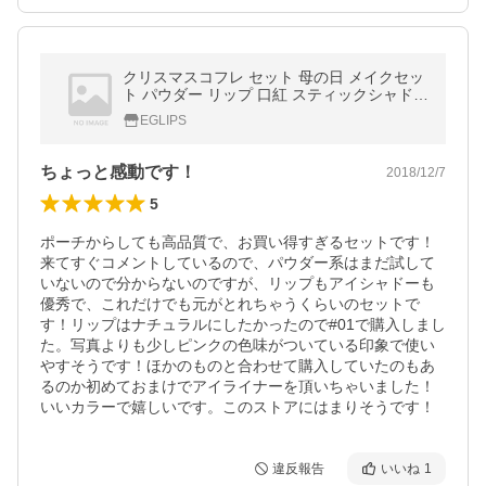
クリスマスコフレ セット 母の日 メイクセッ
ト パウダー リップ 口紅 スティックシャドー
パフ チーク ブラッシャー 福袋 イーグリップ
EGLIPS
ス EGLIPS
ちょっと感動です！
2018/12/7
5
ポーチからしても高品質で、お買い得すぎるセットです！
来てすぐコメントしているので、パウダー系はまだ試して
いないので分からないのですが、リップもアイシャドーも
優秀で、これだけでも元がとれちゃうくらいのセットで
す！リップはナチュラルにしたかったので#01で購入しまし
た。写真よりも少しピンクの色味がついている印象で使い
やすそうです！ほかのものと合わせて購入していたのもあ
るのか初めておまけでアイライナーを頂いちゃいました！
いいカラーで嬉しいです。このストアにはまりそうです！
違反報告
いいね
1