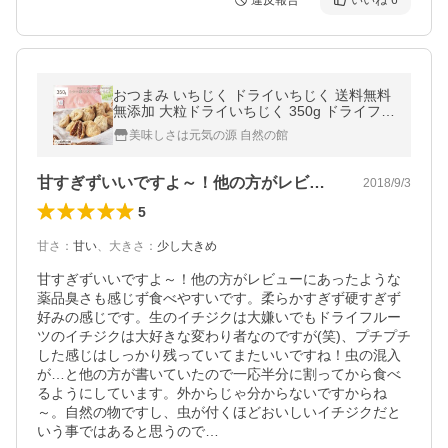
違反報告
いいね
6
おつまみ いちじく ドライいちじく 送料無料
無添加 大粒ドライいちじく 350g ドライフル
ーツ 無花果 非常食 アルロース 爆買
美味しさは元気の源 自然の館
甘すぎずいいですよ～！他の方がレビュー…
2018/9/3
5
甘さ
：
甘い
、
大きさ
：
少し大きめ
甘すぎずいいですよ～！他の方がレビューにあったような
薬品臭さも感じず食べやすいです。柔らかすぎず硬すぎず
好みの感じです。生のイチジクは大嫌いでもドライフルー
ツのイチジクは大好きな変わり者なのですが(笑)、プチプチ
した感じはしっかり残っていてまたいいですね！虫の混入
が…と他の方が書いていたので一応半分に割ってから食べ
るようにしています。外からじゃ分からないですからね
～。自然の物ですし、虫が付くほどおいしいイチジクだと
いう事ではあると思うので…