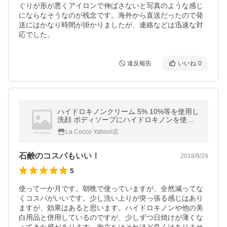
ぐりが形が悪くアイロンで伸ばさないと写真のような感じ
にならなそうなのが残念です。海外から直送だったので発
送にはかなり時間が掛かりましたが、連絡などは迅速な対
応でした。
違反報告
いいね
0
ハイドロキノンクリーム 5% 10%等を使用し
洗顔 ボディソープにハイドロキノンを使用
したい方に BIHAKUEN ビハクエン ハイドロ
La Cocco Yahoo!店
キノンソープ 石鹸 100g 2個セット
石鹸のコスパもいい！
2018/9/29
5
使って一か月です。朝晩で使っていますが、全然減ってな
くコスパがいいです。少し洗い上りが突っ張る感じはあり
ますが、効果はあると思います。ハイドロキノンや他の美
白用品と併用しているのですが、少しずつ日焼けが薄くな