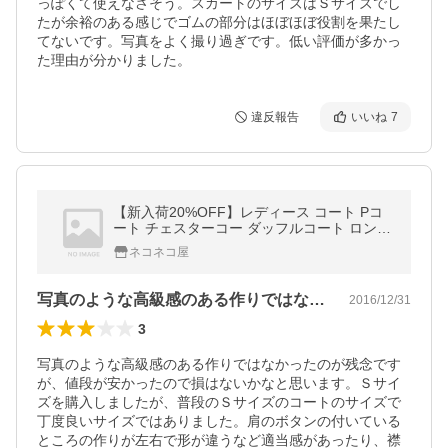
っぽくて使えなさそう。スカートのサイズはＳサイズでし
たが余裕のある感じでゴムの部分はほぼほぼ役割を果たし
てないです。写真をよく撮り過ぎです。低い評価が多かっ
た理由が分かりました。
違反報告
いいね
7
【新入荷20%OFF】レディース コート Pコ
ート チェスターコー ダッフルコート ロング
大きいサイズ テーラード ジャケット ラシャ
ネコネコ屋
コート アウター 通勤 秋冬
写真のような高級感のある作りではなかっ…
2016/12/31
3
写真のような高級感のある作りではなかったのが残念です
が、値段が安かったので損はないかなと思います。Ｓサイ
ズを購入しましたが、普段のＳサイズのコートのサイズで
丁度良いサイズではありました。肩のボタンの付いている
ところの作りが左右で形が違うなど適当感があったり、襟