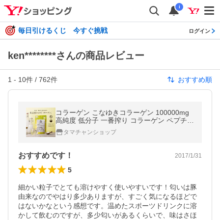
i
毎日引けるくじ 今すぐ挑戦
ログイン
ken********さんの商品レビュー
1
-
10
件 /
762
件
おすすめ順
コラーゲン こなゆきコラーゲン 100000mg
高純度 低分子 一番搾り コラーゲン ペプチド
パウダー 粉末 国産 サプリ サプリメント 美
タマチャンショップ
容 送料無料
おすすめです！
2017/1/31
5
細かい粒子でとても溶けやすく使いやすいです！匂いは豚
由来なのでやはり多少ありますが、すごく気になるほどで
はないかなという感想です。温めたスポーツドリンクに溶
かして飲むのですが、多少匂いがあるくらいで、味はさほ