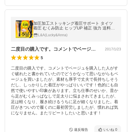
加圧加工ストッキング着圧サポート タイツ
着圧 むくみ防止 ヒップUP 補正 強力 送料無
料
L&A(Lucky&Anna)
二度目の購入です。コメントでベージュを…
2017/1/23
5
二度目の購入です。コメントでベージュを購入した人がす
ぐ破れたと書かれていたのでどうかなって思いながらもベ
ージュを買いましたが、素材も厚手で丈夫で長持ちしそう
だし、しっかりした着圧がやっぱりいいです！色的にも自
然で使いやすい印象があります。立ち仕事のせいか、昔か
ら足がむくみっぱなしで足太りに悩まされてきましたが、
足は軽くなり、履き続けるうちに足が細くなりました。着
圧がきついので履くのに最初苦労しましたが、慣れれば気
になりません。またリピートしたいと思います！
違反報告
いいね
0