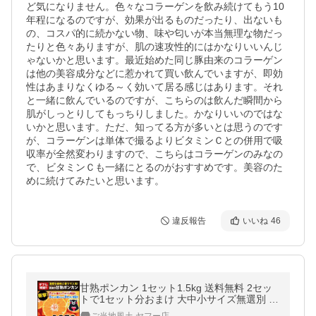
ど気になりません。色々なコラーゲンを飲み続けてもう10
年程になるのですが、効果が出るものだったり、出ないも
の、コスパ的に続かない物、味や匂いが本当無理な物だっ
たりと色々ありますが、肌の速攻性的にはかなりいいんじ
ゃないかと思います。最近始めた同じ豚由来のコラーゲン
は他の美容成分などに惹かれて買い飲んでいますが、即効
性はあまりなくゆる～く効いて居る感じはあります。それ
と一緒に飲んでいるのですが、こちらのは飲んだ瞬間から
肌がしっとりしてもっちりしました。かなりいいのではな
いかと思います。ただ、知ってる方が多いとは思うのです
が、コラーゲンは単体で撮るよりビタミンＣとの併用で吸
収率が全然変わりますので、こちらはコラーゲンのみなの
で、ビタミンＣも一緒にとるのがおすすめです。美容のた
めに続けてみたいと思います。
違反報告
いいね
46
甘熟ポンカン 1セット1.5kg 送料無料 2セッ
トで1セット分おまけ 大中小サイズ無選別 訳
あり 複数購入はおまとめ配送 2月上旬-2月末