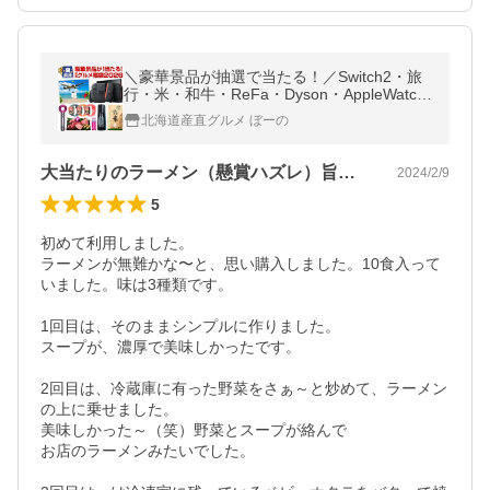
＼豪華景品が抽選で当たる！／Switch2・旅
行・米・和牛・ReFa・Dyson・AppleWatc
h・AirPodsも当たるかも！人気商品から選べ
北海道産直グルメ ぼーの
る .北海道グルメ福袋2026夏. 【M】
大当たりのラーメン（懸賞ハズレ）旨〜い！
2024/2/9
5
初めて利用しました。

ラーメンが無難かな〜と、思い購入しました。10食入って
いました。味は3種類です。

1回目は、そのままシンプルに作りました。

スープが、濃厚で美味しかったです。

2回目は、冷蔵庫に有った野菜をさぁ～と炒めて、ラーメン
の上に乗せました。

美味しかった～（笑）野菜とスープが絡んで

お店のラーメンみたいでした。
