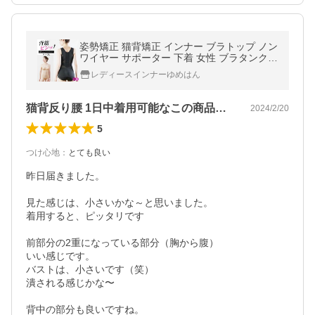
姿勢矯正 猫背矯正 インナー ブラトップ ノン
ワイヤー サポーター 下着 女性 ブラタンク
シェイパー 巻き肩 肩甲骨 大きいサイズ 効果
レディースインナーゆめはん
猫背反り腰 1日中着用可能なこの商品（笑）
2024/2/20
5
つけ心地
：
とても良い
昨日届きました。

見た感じは、小さいかな～と思いました。

着用すると、ピッタリです

前部分の2重になっている部分（胸から腹）

いい感じです。

バストは、小さいです（笑）

潰される感じかな〜 

背中の部分も良いですね。
