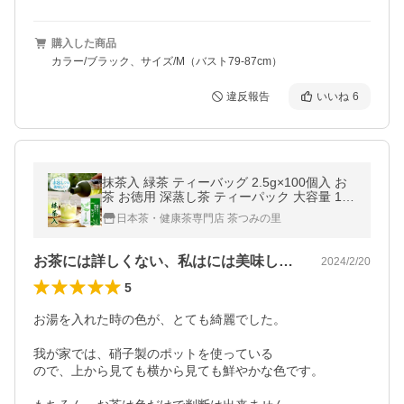
購入した商品
カラー/ブラック、サイズ/M（バスト79-87cm）
違反報告
いいね
6
抹茶入 緑茶 ティーバッグ 2.5g×100個入 お
茶 お徳用 深蒸し茶 ティーパック 大容量 100
包 送料無料 静岡茶 掛川茶 水出し茶 業務用
日本茶・健康茶専門店 茶つみの里
深むし茶 茶葉 水出し緑茶
お茶には詳しくない、私はには美味しい満足
2024/2/20
5
お湯を入れた時の色が、とても綺麗でした。 

我が家では、硝子製のポットを使っている

ので、上から見ても横から見ても鮮やかな色です。
