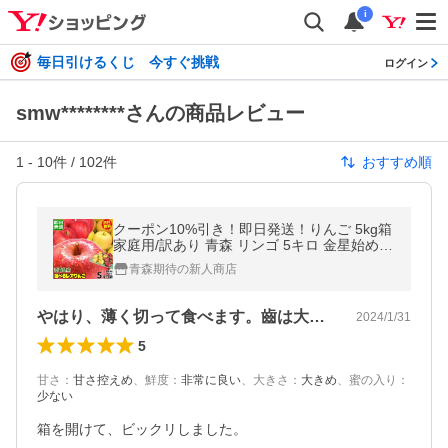
i
毎日引けるくじ 今すぐ挑戦
ログイン
smw********さんの商品レビュー
1
-
10
件 /
102
件
おすすめ順
クーポン10%引き！即日発送！りんご 5kg箱
家庭用/訳あり 青森 リンゴ 5キロ 金星始め選
べる品種 送料無料 ５キロ【家庭用訳あり】
青森期待の新人商店
★選べる品種 家訳 5kg箱
やはり、薄く切って食べます。齒は大切です
2024/1/31
5
甘さ
：
甘さ控えめ
、
鮮度
：
非常に良い
、
大きさ
：
大きめ
、
蜜の入り
：
少ない
箱を開けて、ビックリしました。
