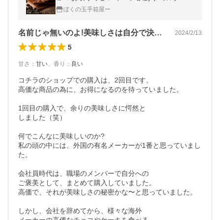
ッハトルテ 200g×2 大容量 タブレット お得
ぼくの玉手箱屋ー
用 ポイント利用
名前じゃ無いのよ!美味しさは自分で決める
2024/2/13
5
甘さ
：
甘い
、
香り
：
良い
コチラのショップでの購入は、2回目です。

高価な商品の為に、お得になるのを待っていました。

1回目の購入で、余りの美味しさに愕然と

しました（笑）

何でこんなに美味しいのか?

私の頭の中には、外国の有名メーカーが1番と思っていまし
た。

会社員時代は、職場のメンバーで自分への

ご褒美として、まとめて購入していました。

高価で、それが美味しさの秘密かな〜と思っていました。

しかし、会社を辞めてから、様々な海外
