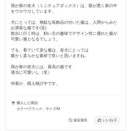
我が家の老犬（ミニチュアダックス）は、眼が悪く家の中
をウロウロしています。 

犬にとっては、無駄な装飾品の付いた服は、人間からみた
お洒落な服です(笑)

散歩に行く時は、飼い主の趣味でデザイン性に優れた服が
可愛い服となるでしょう。

でも、着ていて楽な服は、老犬にとっては

暖かく柔らかな素材で良いと思いますね。

我が家の老犬には、最高の服です

適当に可愛いし（笑）

何着か、購入検討中です。
購入した商品
カラー/ブラック、サイズ/M
違反報告
いいね
0