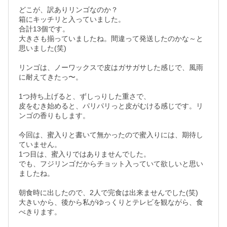
どこが、訳ありリンゴなのか？

箱にキッチリと入っていました。

合計13個です。

大きさも揃っていましたね。間違って発送したのかな～と
思いました(笑)

リンゴは、ノーワックスで皮はガサガサした感じで、風雨
に耐えてきたっ〜。

1つ持ち上げると、ずしっりした重さで、

皮をむき始めると、パリパリっと皮がむける感じです。リ
ンゴの香りもします。

今回は、蜜入りと書いて無かったので蜜入りには、期待し
ていません。

1つ目は、蜜入りではありませんでした。

でも、フジリンゴだからチョット入っていて欲しいと思い
ましたね。

朝食時に出したので、2人で完食は出来ませんでした(笑)

大きいから、後から私がゆっくりとテレビを観ながら、食
べきります。
