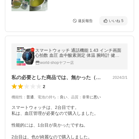
違反報告
いいね
5
スマートウォッチ 通話機能 1.43 インチ画面
心拍数 血圧 血中酸素測定 体温 腕時計 健康
管理 着信通知 運動管理 歩数計 睡眠検測 節
world-shopヤフー店
電 プレゼント
私の必要とした商品では、無かった（笑）
2024/2/1
2
機能性
：
普通
、
電池の持ち
：
良い
、
品質
：
非常に悪い
スマートウォッチは、2台目です。

私は、血圧管理が必要なので購入しました。

性能的には、1台目が良かったですね。

2台目は、色が綺麗なので購入しました。
