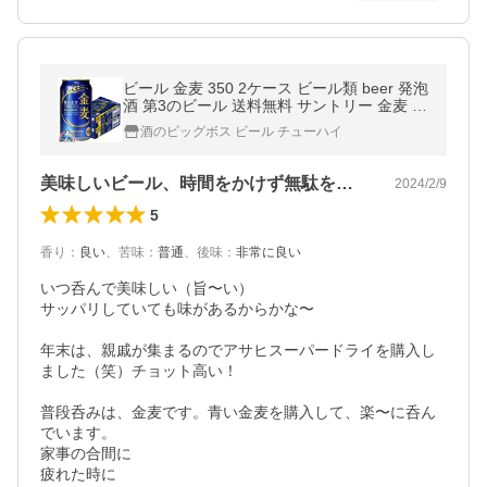
ビール 金麦 350 2ケース ビール類 beer 発泡
酒 第3のビール 送料無料 サントリー 金麦 35
0ml×2ケース/48本(048)『IAS』 第三のビー
酒のビッグボス ビール チューハイ
ル TSALE
美味しいビール、時間をかけず無駄を省く
2024/2/9
5
香り
：
良い
、
苦味
：
普通
、
後味
：
非常に良い
いつ呑んで美味しい（旨〜い）

サッパリしていても味があるからかな〜

年末は、親戚が集まるのでアサヒスーパードライを購入し
ました（笑）チョット高い！

普段呑みは、金麦です。青い金麦を購入して、楽〜に呑ん
でいます。

家事の合間に

疲れた時に
