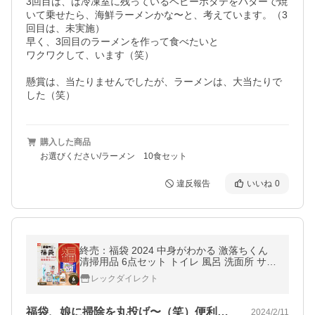
3回目は、は冷凍室に残っているベビーホタテをバターで焼
いて乗せたら、海鮮ラーメンかな〜と、考えています。（3
回目は、未実施）

早く、3回目のラーメンを作って食べたいと

ワクワクして、います（笑）

懸賞は、当たりませんでしたが、ラーメンは、大当たりで
購入した商品
お選びください/ラーメン 10食セット
違反報告
いいね
0
終売：福袋 2024 中身がわかる 激落ちくん
清掃用品 6点セット トイレ 風呂 洗面所 サニ
タリー系 洗濯槽クリーナー 黒カビ 曇り止め
レックダイレクト
レック lec
福袋、娘に掃除を丸投げ〜（笑）便利です
2024/2/11