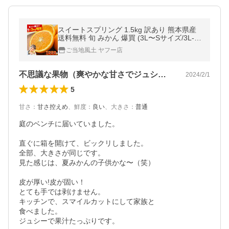
スイートスプリング 1.5kg 訳あり 熊本県産
送料無料 旬 みかん 爆買 (3L〜Sサイズ/3L-S
混合) 1-5営業日以内に発送(土日祝除く)
ご当地風土 ヤフー店
不思議な果物（爽やかな甘さでジュシー）
2024/2/1
5
甘さ
：
甘さ控えめ
、
鮮度
：
良い
、
大きさ
：
普通
庭のベンチに届いていました。

直ぐに箱を開けて、ビックリしました。

全部、大きさが同じです。

見た感じは、夏みかんの子供かな〜（笑）

皮が厚い!皮が固い！

とても手では剥けません。

キッチンで、スマイルカットにして家族と

食べました。

ジュシーで果汁たっぷりです。  
