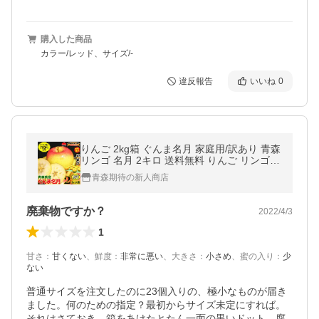
購入した商品
カラー/レッド、サイズ/-
違反報告
いいね
0
りんご 2kg箱 ぐんま名月 家庭用/訳あり 青森
リンゴ 名月 2キロ 送料無料 りんご リンゴ
訳あり★名月 家訳 2kg箱
青森期待の新人商店
廃棄物ですか？
2022/4/3
1
甘さ
：
甘くない
、
鮮度
：
非常に悪い
、
大きさ
：
小さめ
、
蜜の入り
：
少
ない
普通サイズを注文したのに23個入りの、極小なものが届き
ました。何のための指定？最初からサイズ未定にすれば。
それはさておき、箱をあけたとたん一面の黒いドット、腐