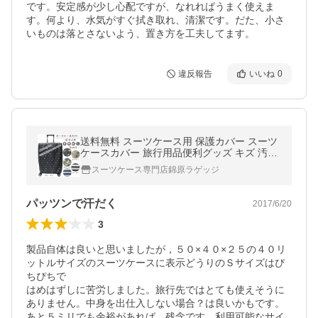
です。安定感が少し心配ですが、なれればうまく使えま
す。何より、水気がすぐ拭き取れ、清潔です。だた、小さ
いものは落とさないよう、置き方を工夫してます。
違反報告
いいね
0
送料無料 スーツケース用 保護カバー スーツ
ケースカバー 旅行用品便利グッズ キズ 汚れ
対策
スーツケース専門店錦原ラゲッジ
パッツンで汗だく
2017/6/20
3
製品自体は良いと思いましたが，５０×４０×２５の４０リ
ットルサイズのスーツケースに表示どうりのＳサイズはぴ
ちぴちで

はめはずしに苦労しました。旅行先ではとても使えそうに
ありません。中身を出仕入しない場合？は良いかもです。

あと５ミリでも余裕があれば…残念です。利用可能なサイ