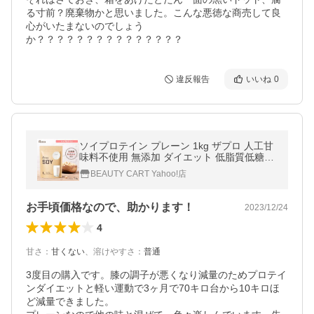
る寸前？廃棄物かと思いました。こんな悪徳な商売して良
心がいたまないのでしょう
か？？？？？？？？？？？？？？？
違反報告
いいね
0
ソイプロテイン プレーン 1kg ザプロ 人工甘
味料不使用 無添加 ダイエット 低脂質低糖質
低カロリー植物性プロテインダイエットたん
BEAUTY CART Yahoo!店
ぱく質筋トレ 爆買 超PayPay祭
お手頃価格なので、助かります！
2023/12/24
4
甘さ
：
甘くない
、
溶けやすさ
：
普通
3度目の購入です。膝の調子が悪くなり減量のためプロテイ
ンダイエットと軽い運動で3ヶ月で70キロ台から10キロほ
ど減量できました。
