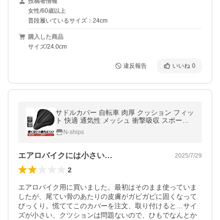
投稿者情報
女性/60歳以上
普段履いているサイズ：24cm
購入した商品
サイズ/24.0cm
違反報告
いいね
0
サドルカバー 自転車 肉厚 クッション フィッ
ト 快適 通気性 メッシュ 衝撃吸収 スポーツ
サイクリング 痛くない 防水カバー
N-ships
エアロバイクには小さい…
2025/7/29
2
エアロバイク用に買いました。最初はそのまま使っていま
したが、尾てい骨のあたりの皮膚がガビガビに固くなって
びっくり。慌ててこのカバーを注文、取り付けると…サイ
ズが小さい、クツションは問題ないので、ひもでなんとか