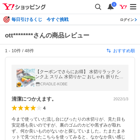
i
毎日引けるくじ 今すぐ挑戦
ログイン
ott********さんの商品レビュー
1
-
10
件 /
48
件
おすすめ順
【クーポンでさらにお得】 水切りラック シ
ンク上 スリム 水切りかご おしゃれ 折りたた
み シリコン 水切りカゴ コンパクト 耐熱性
CRADLE-KOBE
丈夫 鍋敷き 抗菌
清潔につかえます。
2022/1/3
4
今まで使っていた流し台にぴったりの水切りが、見た目も
安定感も良いのですが、裏のゴムのカビや黒ずみが取れ
ず、何か良いものがないかと探していました。たまたまネ
ットで見つけたこちらを使ってみると、なかなか良い感じ