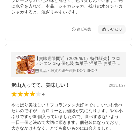
プレーンなので他の味と混ぜて、色々楽しんでいます。先
に水分を入れて、本品、シャカシャカ、残りの水分シャカ
シャカすると、混ざりやすいです、
違反報告
いいね
0
【賞味期限間近（2026/8/1）特価販売】フロ
ランタン 1kg 個包装 焼菓子 洋菓子 お菓子
おやつ アーモンド ハチミツ スイーツ わけあ
食品・雑貨の総合通販 DON-SHOP
り 訳あり 簡易包装
沢山入ってて、美味しい！
2023/1/27
4
やっぱり美味しい！フロランタン大好きです。いつも食べ
たいのですが、カロリーとお値段が気になります。やや小
ぶりですが30個入っていましたので、食べすぎないよう、
一日一個と決めて大切に頂きます。個包装になっており、
大きなかけもなく、とても良いものに出会えました。