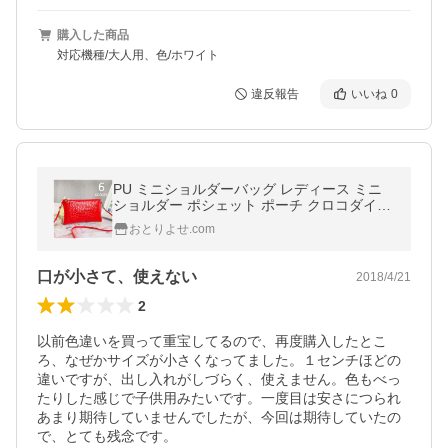
購入した商品
対応機種/大人用、色/ホワイト
違反報告
いいね
0
PU ミニショルダーバッグ レディース ミニ
ショルダー ポシェット ポーチ クロコダイル
調 エナメル調 型押し フェイクレザー 薄型
おとりよせ.com
バッグ BAG
口が小さて、使えない
2018/4/21
2
以前色違いを買って重宝してるので、再度購入したとこ
ろ、なぜかサイズが小さくなってました。１センチほどの
違いですが、出し入れがしづらく、使えません。色もべっ
たりした感じで子供用みたいです。一度目は安さにつられ
あまり期待していませんでしたが、今回は期待していたの
で、とても残念です。