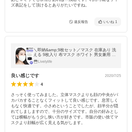
ズ表記をして頂けるとありがたいですね。
違反報告
いいね
1
＼即納&amp;9枚セット／マスク 在庫あり 洗
える 9枚入り 布マスク ホワイト 男女兼用 大
人 子供 小さめ 使い捨て 伸縮性 モダール綿
Livelylife
繰り返し ウィルス飛沫 花粉
良い感じです
2020/7/25
4
さっそく使ってみました。立体マスクよりも顔の中央がパ
カパカすることなくフィットして良い感じです。息苦しく
もなく快適です。小さめということでしたが、顔半分が隠
れてしましますので、十分のサイズです。自分の好みとし
ては横幅がもう少し狭い方が好きです。市販の使い捨てマ
スクより顔幅が広く見える気がします。