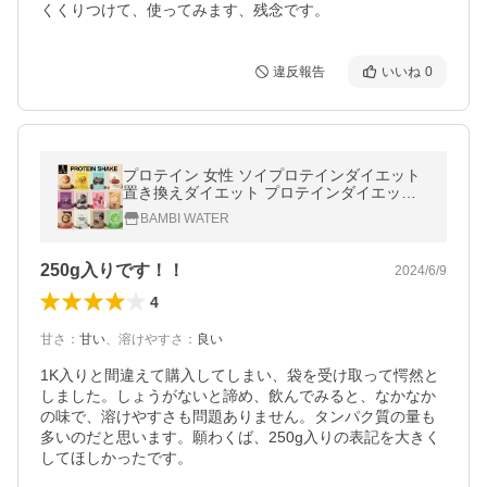
くくりつけて、使ってみます、残念です。
違反報告
いいね
0
プロテイン 女性 ソイプロテインダイエット
置き換えダイエット プロテインダイエット
ホエイプロテイン 無添加 バンビウォーター
BAMBI WATER
爆買 春夏
250g入りです！！
2024/6/9
4
甘さ
：
甘い
、
溶けやすさ
：
良い
1K入りと間違えて購入してしまい、袋を受け取って愕然と
しました。しょうがないと諦め、飲んでみると、なかなか
の味で、溶けやすさも問題ありません。タンパク質の量も
多いのだと思います。願わくば、250g入りの表記を大きく
してほしかったです。