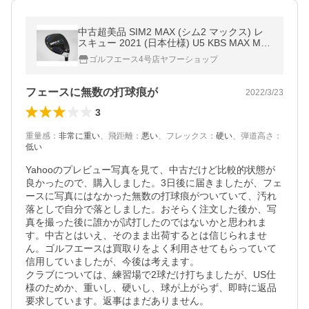
中古超美品 SIM2 MAX (シム2 マックス) レ
スキュー 2021 (日本仕様) U5 KBS MAX MT8
5 JP スチール 25 S
ゴルフエース4号店ヤフーショップ
フェースに無数の打球痕が
2022/3/23
3
重量感
：
非常に重い
、
飛距離
：
悪い
、
フレックス
：
硬い
、
弾道高さ
：
低い
Yahooのプレビュー写真を見て、中古だけど比較的状態が
良かったので、購入しました。3日後に届きましたが、フェ
ースに写真にはなかった無数の打球痕がついていて、汚れ
落としで自分で落としました。おそらく注文した後か、写
真を撮った後に誰かが試打したのではないかと思われま
す。中古とはいえ、そのまま出荷するとは信じられませ
ん。ゴルフエースは買取りをよく利用させてもらっていて
信用していましたが、今後は考えます。

クラブについては、練習場で2球だけ打ちましたが、US仕
様のためか、重いし、硬いし、球が上がらず、即時に返品
要求しています。返事はまだありません。