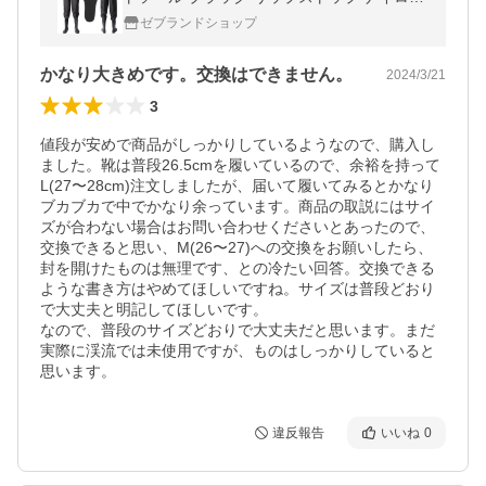
軽量 防水 ポケット( ブラック, Lサイズ)
ゼブランドショップ
かなり大きめです。交換はできません。
2024/3/21
3
値段が安めで商品がしっかりしているようなので、購入し
ました。靴は普段26.5cmを履いているので、余裕を持って
L(27〜28cm)注文しましたが、届いて履いてみるとかなり
ブカブカで中でかなり余っています。商品の取説にはサイ
ズが合わない場合はお問い合わせくださいとあったので、
交換できると思い、M(26〜27)への交換をお願いしたら、
封を開けたものは無理です、との冷たい回答。交換できる
ような書き方はやめてほしいですね。サイズは普段どおり
で大丈夫と明記してほしいです。

なので、普段のサイズどおりで大丈夫だと思います。まだ
実際に渓流では未使用ですが、ものはしっかりしていると
思います。
違反報告
いいね
0