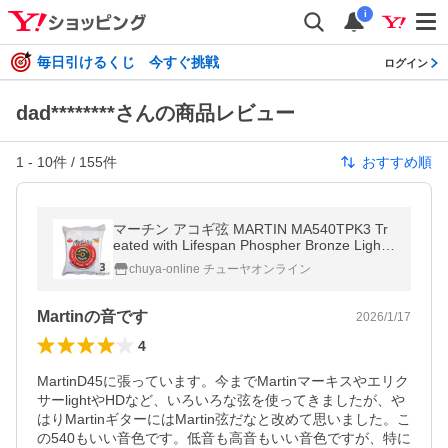
i
毎日引けるくじ 今すぐ挑戦
ログイン
dad********さんの商品レビュー
1
-
10
件 /
155
件
おすすめ順
マーチン アコギ弦 MARTIN MA540TPK3 Tr
eated with Lifespan Phospher Bronze Light
アコースティックギター弦 3セットパック
chuya-online チューヤオンライン
Martinの音です
2026/1/17
4
MartinD45に張っています。今までMartinマーキスやエリク
サーlightやHDなど、いろいろな弦を使ってきましたが、や
はりMartinギターにはMartin弦だなと改めて思いました。こ
の540もいい音色です。低音も高音もいい音色ですが、特に