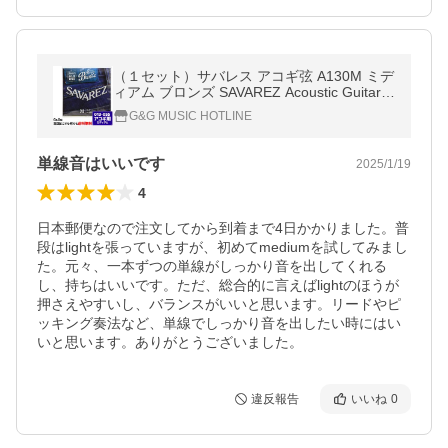
（１セット）サバレス アコギ弦 A130M ミデ
ィアム ブロンズ SAVAREZ Acoustic Guitar S
trings Midium 13-55
G&G MUSIC HOTLINE
単線音はいいです
2025/1/19
4
日本郵便なので注文してから到着まで4日かかりました。普
段はlightを張っていますが、初めてmediumを試してみまし
た。元々、一本ずつの単線がしっかり音を出してくれる
し、持ちはいいです。ただ、総合的に言えばlightのほうが
押さえやすいし、バランスがいいと思います。リードやピ
ッキング奏法など、単線でしっかり音を出したい時にはい
いと思います。ありがとうございました。
違反報告
いいね
0