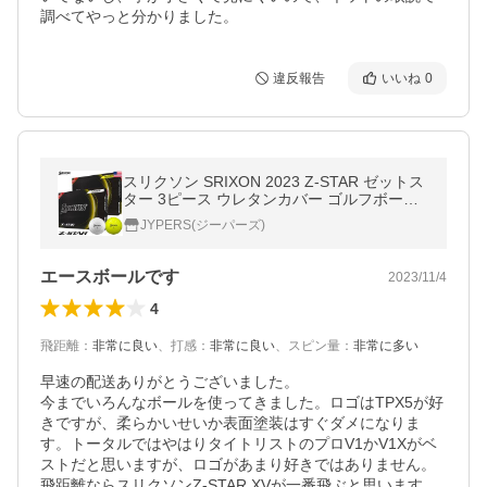
調べてやっと分かりました。
違反報告
いいね
0
スリクソン SRIXON 2023 Z-STAR ゼットス
ター 3ピース ウレタンカバー ゴルフボール
1ダース（12球入）USA直輸入品 USモデル
JYPERS(ジーパーズ)
エースボールです
2023/11/4
4
飛距離
：
非常に良い
、
打感
：
非常に良い
、
スピン量
：
非常に多い
早速の配送ありがとうございました。

今までいろんなボールを使ってきました。ロゴはTPX5が好
きですが、柔らかいせいか表面塗装はすぐダメになりま
す。トータルではやはりタイトリストのプロV1かV1Xがベ
ストだと思いますが、ロゴがあまり好きではありません。
飛距離ならスリクソンZ-STAR XVが一番飛ぶと思います。