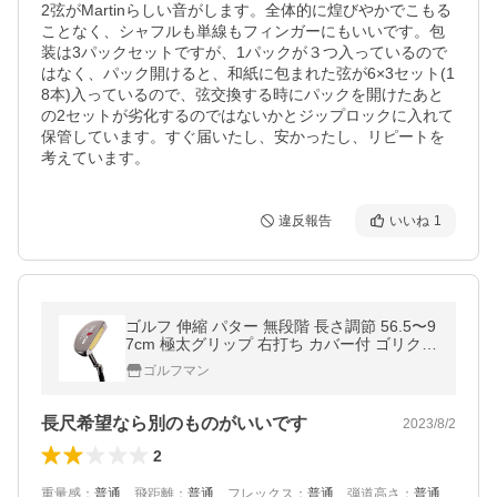
2弦がMartinらしい音がします。全体的に煌びやかでこもる
ことなく、シャフルも単線もフィンガーにもいいです。包
装は3パックセットですが、1パックが３つ入っているので
はなく、パック開けると、和紙に包まれた弦が6×3セット(1
8本)入っているので、弦交換する時にパックを開けたあと
の2セットが劣化するのではないかとジップロックに入れて
保管しています。すぐ届いたし、安かったし、リピートを
考えています。
違反報告
いいね
1
ゴルフ 伸縮 パター 無段階 長さ調節 56.5〜9
7cm 極太グリップ 右打ち カバー付 ゴリクラ
ブ
ゴルフマン
長尺希望なら別のものがいいです
2023/8/2
2
重量感
：
普通
、
飛距離
：
普通
、
フレックス
：
普通
、
弾道高さ
：
普通