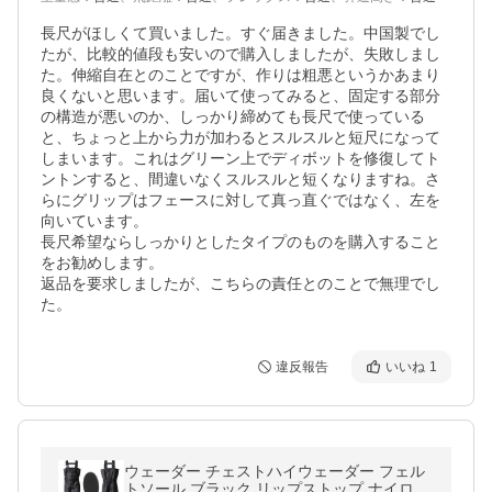
長尺がほしくて買いました。すぐ届きました。中国製でし
たが、比較的値段も安いので購入しましたが、失敗しまし
た。伸縮自在とのことですが、作りは粗悪というかあまり
良くないと思います。届いて使ってみると、固定する部分
の構造が悪いのか、しっかり締めても長尺で使っている
と、ちょっと上から力が加わるとスルスルと短尺になって
しまいます。これはグリーン上でディボットを修復してト
ントンすると、間違いなくスルスルと短くなりますね。さ
らにグリップはフェースに対して真っ直ぐではなく、左を
向いています。

長尺希望ならしっかりとしたタイプのものを購入すること
をお勧めします。

返品を要求しましたが、こちらの責任とのことで無理でし
た。
違反報告
いいね
1
ウェーダー チェストハイウェーダー フェル
トソール ブラック リップストップ ナイロン