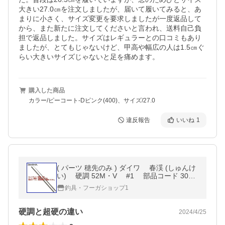
大きい27.0㎝を注文しましたが、届いて履いてみると、あ
まりに小さく、サイズ変更を要求しましたが一度返品して
から、また新たに注文してくださいと言われ、送料自己負
担で返品しました。サイズはレギュラーとの口コミもあり
ましたが、とてもじゃないけど、甲高や幅広の人は1.5㎝ぐ
らい大きいサイズじゃないと足を痛めます。
購入した商品
カラー/ピーコート-Dピンク(400)、サイズ/27.0
違反報告
いいね
1
( パーツ 穂先のみ ) ダイワ 春渓 (しゅんけ
い) 硬調 52M・V #1 部品コード 3023
11J01
釣具・フーガショップ1
硬調と超硬の違い
2024/4/25