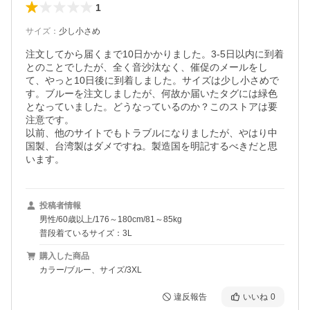
1
サイズ
：
少し小さめ
注文してから届くまで10日かかりました。3-5日以内に到着
とのことでしたが、全く音沙汰なく、催促のメールをし
て、やっと10日後に到着しました。サイズは少し小さめで
す。ブルーを注文しましたが、何故か届いたタグには緑色
となっていました。どうなっているのか？このストアは要
注意です。

以前、他のサイトでもトラブルになりましたが、やはり中
国製、台湾製はダメですね。製造国を明記するべきだと思
います。
投稿者情報
男性/60歳以上/176～180cm/81～85kg
普段着ているサイズ：3L
購入した商品
カラー/ブルー、サイズ/3XL
違反報告
いいね
0