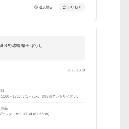
違反報告
いいね
0
1 MLB 野球帽 帽子 ぼうし
2025/11/19
情報
代/166～170cm/71～75kg
普段着ているサイズ：L
た商品
ラック、サイズ/LXL(61-65cm)