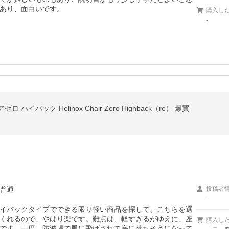
あり、面白いです。
購入し
-
バック Helinox Chair Zero Highback（re） 爆買
普通
投稿者
-
イバックタイプでできる限り軽い商品を探して、こちらを選
くれるので、やはり楽です。難点は、軽すぎるがゆえに、座
購入し
です。一度、防波堤で風に飛ばされて海に落ちそうになって