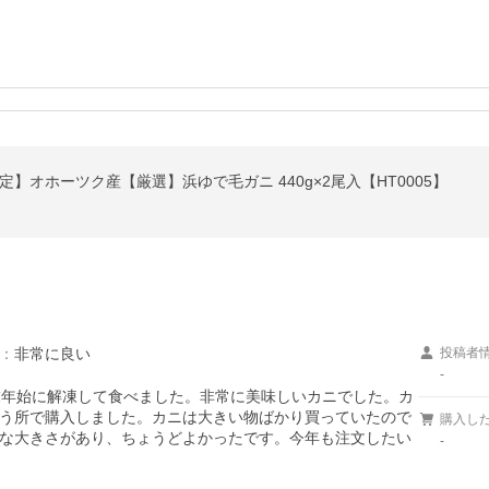
】オホーツク産【厳選】浜ゆで毛ガニ 440g×2尾入【HT0005】
：
非常に良い
投稿者
-
末年始に解凍して食べました。非常に美味しいカニでした。カ
う所で購入しました。カニは大きい物ばかり買っていたので
購入し
な大きさがあり、ちょうどよかったです。今年も注文したい
-