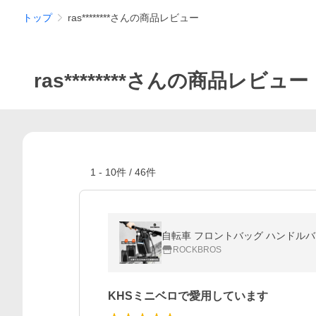
トップ
ras********さんの商品レビュー
ras********さんの商品レビュー
1
-
10
件 /
46
件
自転車 フロントバッグ ハンドルバ
ROCKBROS
KHSミニベロで愛用しています