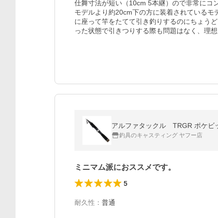
仕舞寸法が短い（10cm 5本継）ので非常に
モデルより約20cm下の方に装着されている
に座って竿をたてて引き釣りするのにちょうど
った状態で引きつりする際も問題はなく、理想
アルファタックル TRGR ポケビッ
釣具のキャスティング ヤフー店
ミニマム派におススメです。
5
耐久性
：
普通