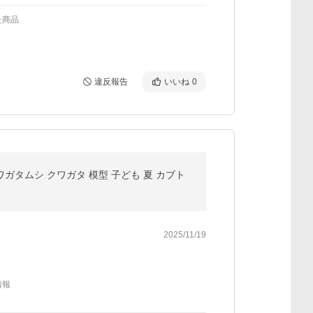
た商品
違反報告
いいね
0
クワガタムシ クワガタ 模型 子ども 夏 カブト
2025/11/19
情報