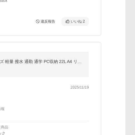
lack
違反報告
いいね
2
NEW ERA ニューエラ エクスプローラートート リュック 2WAYバックパック explorertote レディース メンズ 軽量 撥水 通勤 通学 PC収納 22L A4 リップストップ
2025/11/19
情報
た商品
ック