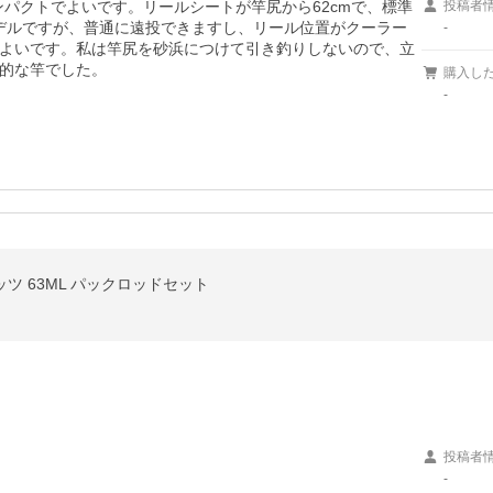
コンパクトでよいです。リールシートが竿尻から62cmで、標準
投稿者
モデルですが、普通に遠投できますし、リール位置がクーラー
-
よいです。私は竿尻を砂浜につけて引き釣りしないので、立
的な竿でした。
購入し
-
ツ 63ML パックロッドセット
投稿者
-