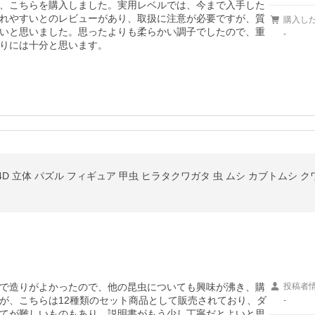
、こちらを購入しました。実用レベルでは、今まで入手した
れやすいとのレビューがあり、取扱に注意が必要ですが、質
購入し
いと思いました。思ったよりも柔らかい調子でしたので、重
-
りには十分と思います。
4D 立体 パズル フィギュア 甲虫 ヒラタクワガタ 虫 ムシ カブトムシ 
で造りがよかったので、他の昆虫についても興味が沸き、購
投稿者
が、こちらは12種類のセット商品として販売されており、ダ
-
てが難しいものもあり、説明書がもう少し丁寧だとよいと思