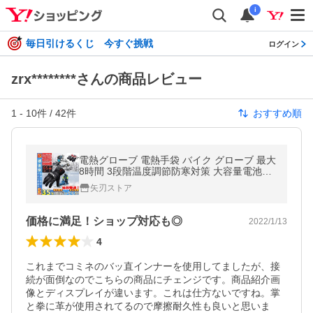
i
毎日引けるくじ 今すぐ挑戦
ログイン
zrx********さんの商品レビュー
1
-
10
件 /
42
件
おすすめ順
電熱グローブ 電熱手袋 バイク グローブ 最大
8時間 3段階温度調節防寒対策 大容量電池US
B充電式 バッテリー付き 防寒対策 ヒーター
矢刃ストア
内蔵 裏起毛 防風 冬用
価格に満足！ショップ対応も◎
2022/1/13
4
これまでコミネのバッ直インナーを使用してましたが、接
続が面倒なのでこちらの商品にチェンジです。商品紹介画
像とディスプレイが違います。これは仕方ないですね。掌
と拳に革が使用されてるので摩擦耐久性も良いと思いま