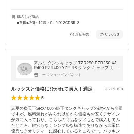
購入した商品
■選択■/2個・12畳・CL-YD12CDSII--2
違反報告
いいね
3
アルミ タンクキャップ TZR250 FZR250 XJ
R400 FZR400 YZF-R6 タンク キャップ カバ
ー 燃料キャップ オイル ガソリン
ユーズショッピングネット
ルックスと価格にひかれて購入！満足。
2021/10/18
5
真夏の炎天下SRX400の純正タンクキャップの鍵穴から少量
ですが、燃料漏れがみられ以前から価格もお安くデザイン
が気に入っており、こちらの商品をダメもとで購入してみ
たところ、鍵穴もなくシンプルな構造でありながら非常に
優秀なクオリティーに感心しているところです。パッキン