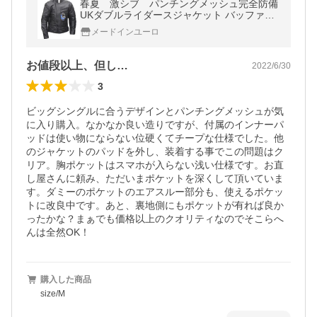
春夏 激シブ パンチングメッシュ完全防備
UKダブルライダースジャケット バッファロ
ーレザー採用
メードインユーロ
お値段以上、但し…
2022/6/30
3
ビッグシングルに合うデザインとパンチングメッシュが気
に入り購入。なかなか良い造りですが、付属のインナーパ
ッドは使い物にならない位硬くてチープな仕様でした。他
のジャケットのパッドを外し、装着する事でこの問題はク
リア。胸ポケットはスマホが入らない浅い仕様です。お直
し屋さんに頼み、ただいまポケットを深くして頂いていま
す。ダミーのポケットのエアスルー部分も、使えるポケッ
トに改良中です。あと、裏地側にもポケットが有れば良か
ったかな？まぁでも価格以上のクオリティなのでそこらへ
んは全然OK！
購入した商品
size/M