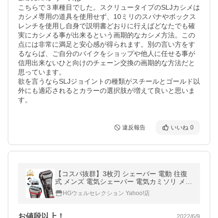
こちらで３車種目でした。スクリュータイプのSLJカシメは
カシメ専用の道具を使用せず、10ミリのスパナやボックス
レンチを使用し自身で説明書どおりに行えばどなたでも確
実にカシメる事が出来るという画期的なカシメ方法。この
点には非常に満足と安心感が得られます。別の言い方をす
るならば、ご自分のバイクをショップや他人に任せる事が
信用出来ないひと向けのチェーン交換の画期的な方法だと
思っています。

欲を言うならSLJジョイントの種類がスチールとゴールド以
外にも適応されるとカラーの選択肢が増えて良いと思いま
す。
違反報告
いいね
0
【コスパ抜群】3枚刃 シェーバー 電動 往復
式 メンズ 電気シェーバー 電気カミソリ メン
ズシェーバー 充電 交流 髭剃り 深剃り 防水
HGウェルセレクション Yahoo!店
1年保証 ヒーローグリーン
お値段以上！
2022/6/9