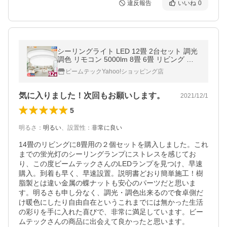
違反報告
いいね
0
シーリングライト LED 12畳 2台セット 調光
調色 リモコン 5000lm 8畳 6畳 リビング 居
間 ビームテック
ビームテックYahoo!ショッピング店
気に入りました！次回もお願いします。
2021/12/1
5
明るさ
：
明るい
、
設置性
：
非常に良い
14畳のリビングに8畳用の２個セットを購入しました。これ
までの蛍光灯のシーリングランプにストレスを感じてお
り、この度ビームテックさんのLEDランプを見つけ、早速
購入。到着も早く、早速設置。説明書どおり簡単施工！樹
脂製とは違い金属の蝶ナットも安心のパーツだと思いま
す。明るさも申し分なく、調光・調色出来るので食卓側だ
け暖色にしたり自由自在というこれまでには無かった生活
の彩りを手に入れた喜びで、非常に満足しています。ビー
ムテックさんの商品に出会えて良かったと思います。