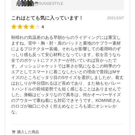
SUGGESTYLE
これはとても気に入っています！
2021/10/7
4
秋晴れの気温差のある早朝からのライディングには重宝し
ますね。背中・胸・肘・肩のパッドと裏地のケブラー素材
によるプロテクター装備。それらが影響しての着用時のず
っしり感も反って安心材料となっています。欲を言うなら
全てのポケットにファスナーが付いていれば良かったで
す。メッシュジャケットでは寒さが気になるこの時季のウ
エアとしてスマートに着こなしたいとの理由で普段はMサ
イズのところピッタリ目のSサイズを選択しましたが、着丈
はおしりが半分隠れるほど長めであり、また袖もセパレー
トハンドルの前傾姿勢でも短く感じることはありませんで
した。身幅はピッタリなので真冬は、何かオーバーサイズ
のアウターで重ね着にも対応できそうです。KOMINEさん
のロゴが袖口に小さく控えめなところも逆にオシャレか
な。
購入した商品