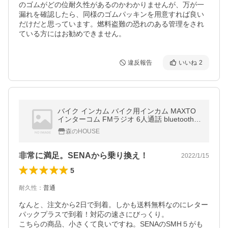
のゴムがどの位耐久性があるのかわかりませんが、万が一
漏れを確認したら、同様のゴムパッキンを用意すれば良い
だけだと思っています。燃料盗難の恐れのある管理をされ
ている方にはお勧めできません。
違反報告
いいね
2
バイク インカム バイク用インカム MAXTO
インターコム FMラジオ 6人通話 bluetooth
防水 ヘルメット 音楽 FM バイク用品 スキー
森のHOUSE
イヤホン
非常に満足。SENAから乗り換え！
2022/1/15
5
耐久性
：
普通
なんと、注文から2日で到着。しかも送料無料なのにレター
パックプラスで到着！対応の速さにびっくり。

こちらの商品、小さくて良いですね。SENAのSMH５がも