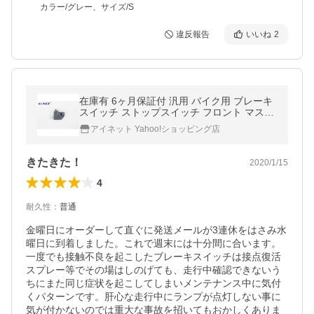
カラー/グレー、サイズ/S
違反報告
いいね
2
在庫有 6ヶ月保証付 汎用 バイク用 ブレーキ
スイッチ ストップスイッチ フロント マスタ
ーシリンダー 右側用 aiNET アイネット
アイネット Yahoo!ショッピング店
きたきた！
2020/1/15
4
耐久性
：
普通
金曜日にオーダーして直ぐに発送メールが3連休をはさみ水
曜日に到着しました。これで週末には十分間に合います。
一度でも接触不良を起こしたブレーキスイッチは接点復活
スプレー等でその場はしのげても、走行中確認できないう
ちにまた同じ症状を起こしてしまいメンテナンス中に気付
くパターンです。肝心な走行中にランプが点灯しない事に
気が付かないのでは重大な事故を招いてもおかしくありま