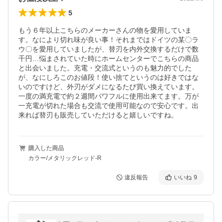
5
もう６年以上こちらのメーカーさんの物を愛用していま
す。なにより切れ味が良い事！それまではドイツの某〇ラ
ウ〇を愛用していましたが、替刃を内外交換するだけで数
千円…悩まされていた時にホームセンターでこちらの商品
と出会いました。充電・交流式というのも魅力的でした
が、なにしろこのお値段！使い捨てというのは好きではな
いのですけど、外刃がダメになるたび買い換えています。
一度の満充電で約２週間パワフルに使用出来てます。万が
一充電が切れた場合も交流で使用可能なので安心です。出
来れば替刃も販売していただけると嬉しいですね。
購入した商品
カラー/メタリックレッド-R
違反報告
いいね
9