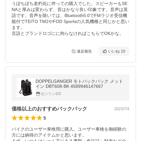
うぼちぼち老朽化に伴っての購入でした。スピーカーもSE
NAと厚みは変わらず、音はかなり良い印象です。音声は英
語です。音声を除いては、Bluetooth5.0でFMラジオ受信機
能付でTEITO TM2やFOD Sportsの人気機種と同じかと思い
ます。

言語とブランドロゴにに拘らなければこちらでOKかな。
違反報告
いいね
10
DOPPELGANGER モトバックパック メット
イン DBT608-BK 4589946147667
ゼンリンDS
価格以上のおすすめバックパック
2023/7/4
5
バイクのユーザー車検用に購入。ユーザー車検を御経験の
方には納得のアイテムかと思います。
