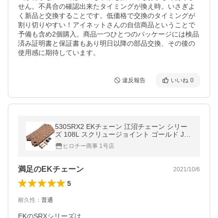
せん。不具合の確認出来たタイミングが換え時。いさぎよ
く新品と交換することです。低価格で交換のタイミングが
割り切りやすい！アイネットさんの自信商品ということで
予備も含め2個購入。商品一つひとつのパッケージには検品
済み証明書と保証書もあり明日以降の部品交換、その後の
使用感に期待しています。
違反報告
いいね
0
530SRX2 EKチェーン 江沼チェーン シリー
ズ 108L スクリュージョイント ゴールド JP
店
ヒロチー商事 1号店
満足のEKチェーン
2021/10/6
5
耐久性
：
普通
EKのSRXシリーズは
