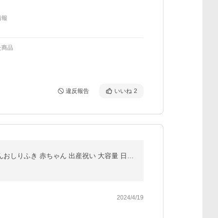
情報
た商品
違反報告
いいね
2
純水99.9％ おしりふき ふんわりタイプ 80枚×20個 おしり拭き お尻拭き レック レックダイレクト 赤ちゃんおしりふき 赤ちゃん 出産祝い 大容量 日本製 lec
2024/4/19