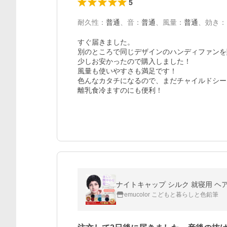
5
耐久性
：
普通
、
音
：
普通
、
風量
：
普通
、
効き
：
すぐ届きました。

別のところで同じデザインのハンディファンを購
少しお安かったので購入しました！

風量も使いやすさも満足です！

色んなカタチになるので、まだチャイルドシー
離乳食冷ますのにも便利！
ナイトキャップ シルク 就寝用 ヘア
emucolor こどもと暮らしと色鉛筆