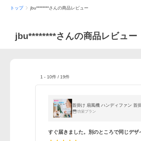
トップ
jbu********さんの商品レビュー
jbu********さんの商品レビュー
1
-
10
件 /
19
件
功栄プラン
すぐ届きました。別のところで同じデザ