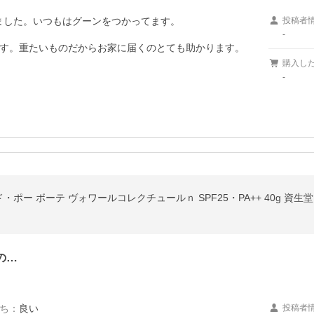
みました。いつもはグーンをつかってます。

投稿者
-
す。重たいものだからお家に届くのとても助かります。
購入し
-
 ボーテ ヴォワールコレクチュールｎ SPF25・PA++ 40g 資生堂 下地
の…
ち
：
良い
投稿者