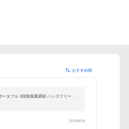
おすすめ順
首掛け 扇風機 ハンディファン 首掛け扇風機 3000mAh ミニファン 強化版 長時間連続稼働 折畳み 扇風機 ポータブル 3段階風量調節 ハンズフリー 小型扇風機
2024/6/18