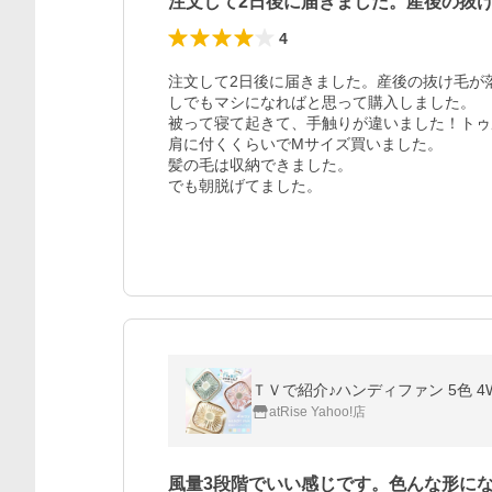
注文して2日後に届きました。産後の抜
4
注文して2日後に届きました。産後の抜け毛が
しでもマシになればと思って購入しました。

被って寝て起きて、手触りが違いました！トゥ
肩に付くくらいでMサイズ買いました。

髪の毛は収納できました。

でも朝脱げてました。
ＴＶで紹介♪ハンディファン 5色 4W
atRise Yahoo!店
風量3段階でいい感じです。色んな形に