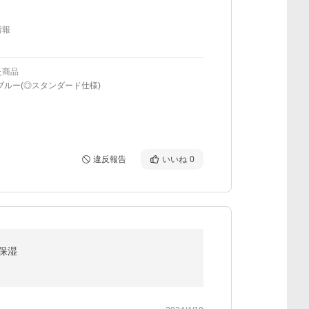
情報
た商品
ブルー(◎スタンダード仕様)
違反報告
いいね
0
 保湿