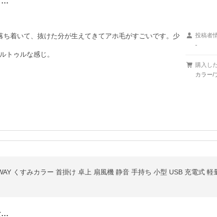
け…
落ち着いて、抜けた分が生えてきてアホ毛がすごいです。少
投稿者
-
ルトゥルな感じ。

購入し
カラー/
AY くすみカラー 首掛け 卓上 扇風機 静音 手持ち 小型 USB 充電式 
な…