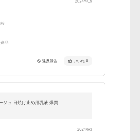
2024/4/19
情報
た商品
違反報告
いいね
0
ベージュ 日焼け止め用乳液 爆買
2024/6/3