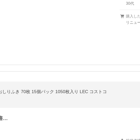
30代
購入し
リニュー
おしりふき 70枚 15個パック 1050枚入り LEC コストコ
倍…