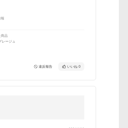
情報
た商品
グレージュ
違反報告
いいね
0