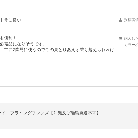
非常に良い
投稿者
-
も便利！

購入し
必需品になりそうです。

カラー/
、主に2歳児に使うのでこの夏とりあえず乗り越えられれば
ーイ フライングフレンズ【沖縄及び離島発送不可】