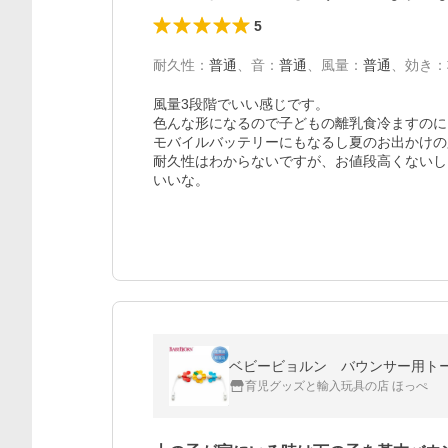
5
耐久性
：
普通
、
音
：
普通
、
風量
：
普通
、
効き
：
風量3段階でいい感じです。

色んな形になるので子どもの離乳食冷ますのに
モバイルバッテリーにもなるし夏のお出かけの
耐久性はわからないですが、お値段高くないし
ベビービョルン バウンサー用ト
育児グッズと輸入玩具の店 ほっぺ