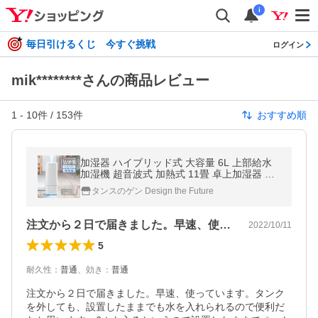
i
毎日引けるくじ 今すぐ挑戦
ログイン
mik********さんの商品レビュー
1
-
10
件 /
153
件
おすすめ順
加湿器 ハイブリッド式 大容量 6L 上部給水
加湿機 超音波式 加熱式 11畳 卓上加湿器 ア
ロマ対応 おしゃれ タイマー 静音 省エネ 卓
タンスのゲン Design the Future
上 抗菌
注文から２日で届きました。早速、使って…
2022/10/11
5
耐久性
：
普通
、
効き
：
普通
注文から２日で届きました。早速、使っています。タンク
を外しても、設置したままでも水を入れられるので便利だ