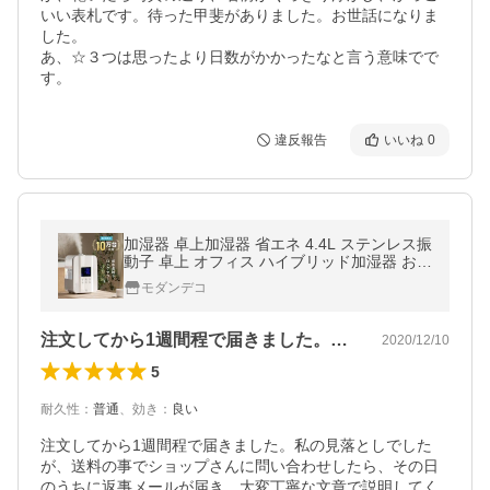
いい表札です。待った甲斐がありました。お世話になりま
した。

あ、☆３つは思ったより日数がかかったなと言う意味でで
す。
違反報告
いいね
0
加湿器 卓上加湿器 省エネ 4.4L ステンレス振
動子 卓上 オフィス ハイブリッド加湿器 おし
ゃれ ハイブリッド式 アロマ 大容量 小型 1年
モダンデコ
保証 爆買
注文してから1週間程で届きました。私の…
2020/12/10
5
耐久性
：
普通
、
効き
：
良い
注文してから1週間程で届きました。私の見落としでした
が、送料の事でショップさんに問い合わせしたら、その日
のうちに返事メールが届き、大変丁寧な文章で説明してく