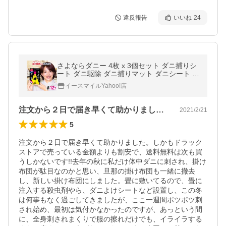
違反報告
いいね
24
さよならダニー 4枚 x 3個セット ダニ捕りシ
ート ダニ駆除 ダニ捕りマット ダニシート ダ
ニ取りシート ダニ ダニ取りマット ダニよけ
イースマイルYahoo!店
布団 ソファ
注文から２日で届き早くて助かりました。…
2021/2/21
5
注文から２日で届き早くて助かりました。しかもドラック
ストアで売っている金額よりも割安で、送料無料は次も買
うしかないです!!去年の秋に私だけ体中ダニに刺され、掛け
布団が駄目なのかと思い、旦那の掛け布団も一緒に撤去
し、新しい掛け布団にしました。畳に敷いてるので、畳に
注入する殺虫剤やら、ダニよけシートなど設置し、この冬
は何事もなく過ごしてきましたが、ここ一週間ポツポツ刺
され始め、最初は気付かなかったのですが、あっという間
に、全身刺されまくりで服の擦れだけでも、イライラする