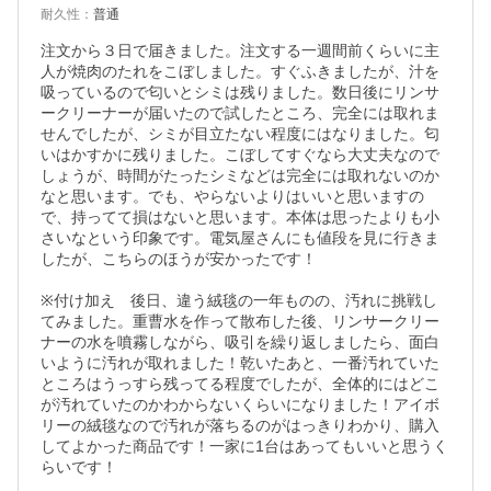
耐久性
：
普通
注文から３日で届きました。注文する一週間前くらいに主
人が焼肉のたれをこぼしました。すぐふきましたが、汁を
吸っているので匂いとシミは残りました。数日後にリンサ
ークリーナーが届いたので試したところ、完全には取れま
せんでしたが、シミが目立たない程度にはなりました。匂
いはかすかに残りました。こぼしてすぐなら大丈夫なので
しょうが、時間がたったシミなどは完全には取れないのか
なと思います。でも、やらないよりはいいと思いますの
で、持ってて損はないと思います。本体は思ったよりも小
さいなという印象です。電気屋さんにも値段を見に行きま
したが、こちらのほうが安かったです！

※付け加え　後日、違う絨毯の一年ものの、汚れに挑戦し
てみました。重曹水を作って散布した後、リンサークリー
ナーの水を噴霧しながら、吸引を繰り返しましたら、面白
いように汚れが取れました！乾いたあと、一番汚れていた
ところはうっすら残ってる程度でしたが、全体的にはどこ
が汚れていたのかわからないくらいになりました！アイボ
リーの絨毯なので汚れが落ちるのがはっきりわかり、購入
してよかった商品です！一家に1台はあってもいいと思うく
らいです！