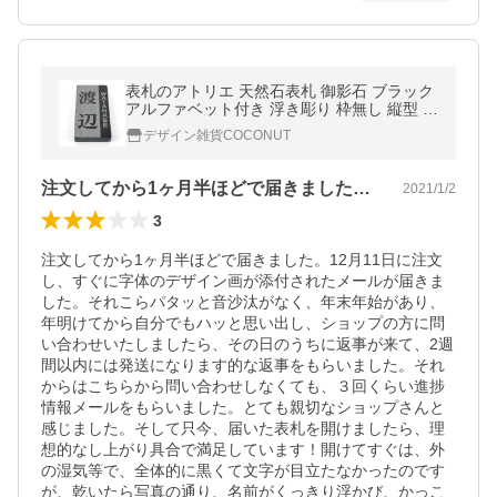
表札のアトリエ 天然石表札 御影石 ブラック
アルファベット付き 浮き彫り 枠無し 縦型 デ
ザイン３ 180x90 or 198x83 (厚さ20
デザイン雑貨COCONUT
注文してから1ヶ月半ほどで届きました。…
2021/1/2
3
注文してから1ヶ月半ほどで届きました。12月11日に注文
し、すぐに字体のデザイン画が添付されたメールが届きま
した。それこらパタッと音沙汰がなく、年末年始があり、
年明けてから自分でもハッと思い出し、ショップの方に問
い合わせいたしましたら、その日のうちに返事が来て、2週
間以内には発送になります的な返事をもらいました。それ
からはこちらから問い合わせしなくても、３回くらい進捗
情報メールをもらいました。とても親切なショップさんと
感じました。そして只今、届いた表札を開けましたら、理
想的なし上がり具合で満足しています！開けてすぐは、外
の湿気等で、全体的に黒くて文字が目立たなかったのです
が、乾いたら写真の通り、名前がくっきり浮かび、かっこ