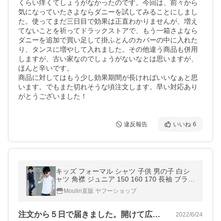
くらい痒くてしょうがなかったのです。今回は、前々から
気になっていたさよならダニーを試してみることにしまし
た。使ってまだ三日目で効果は正直わかりませんが、増え
てないことを祈ってドラックストアで、もう一箱さよなら
ダニーを追加で買い足して掛ふとんのカバーの中に入れた
り、タンスに増やして入れました。その他違う商品も併用
しますが、古い家なのでしょうがないなとは思いますが、
ほんと辛いです。

商品に対してはもう少し効果期間が長ければいいなぁと思
います。でもまた切れそうな頃注文します。早い対応あり
がとうございました！
違反報告
いいね
6
キッズ フォーマル シャツ 子供 男の子 白シ
ャツ 角襟 ジュニア 150 160 170 長袖 ブラウ
ス フォーマル おしゃれ 白 秋 服 入学式 卒園
Moulin直販 ヤフーショップ
式 入園式 子供服 トップ
注文から５日で届きました。開けて広げて…
2022/6/24