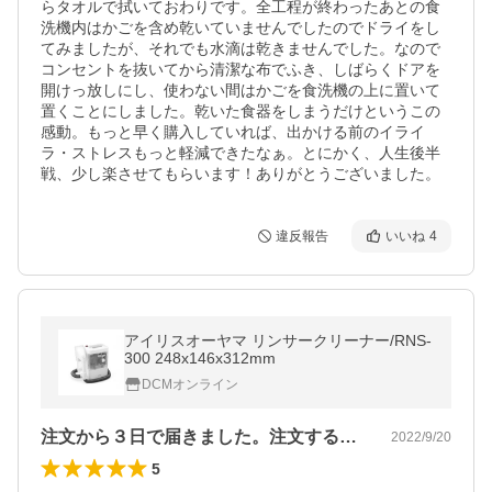
らタオルで拭いておわりです。全工程が終わったあとの食
洗機内はかごを含め乾いていませんでしたのでドライをし
てみましたが、それでも水滴は乾きませんでした。なので
コンセントを抜いてから清潔な布でふき、しばらくドアを
開けっ放しにし、使わない間はかごを食洗機の上に置いて
置くことにしました。乾いた食器をしまうだけというこの
感動。もっと早く購入していれば、出かける前のイライ
ラ・ストレスもっと軽減できたなぁ。とにかく、人生後半
戦、少し楽させてもらいます！ありがとうございました。
違反報告
いいね
4
アイリスオーヤマ リンサークリーナー/RNS-
300 248x146x312mm
DCMオンライン
注文から３日で届きました。注文する一週…
2022/9/20
5