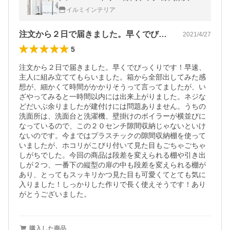
きま収納 棚 キッチン収納 サニタリー収納 ス
イルミインテリア
リムストッカー DO170-20SS
注文から２日で届きました。早くでびっく…
2021/4/27
5
注文から２日で届きました。早くでびっくりです！早速、
主人に組み立ててもらいました。箱から全部出してみた感
想が、細かくて時間がかかりそうって言ってましたが、い
ざやってみると一時間以内には出来上がりました。ネジな
どだいぶ余りましたが建付けには問題ありません。うちの
洗面所は、洗面台と洗濯機、壁掛けのボイラーが横並びに
なっているので、この２０センチ隙間収納じゃないといけ
ないのです。今まではプラスチックの隙間収納棚を使って
いましたが、ホコリがこびり付いて見た目もごちゃごちゃ
しがちでした。今回の商品は段差を変えられる棚や引き出
しが２つ、一番下の縦型の扉の中も段差を変えられる棚が
あり、とってもスッキリかつ見た目も可愛くてとても気に
入りました！しっかりした作りで長く使えそうです！あり
がとうございました。
購入した商品