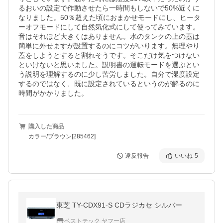
るおいの設定で作動させたら一時間もしないで50%近くに
なりました。50％超えた頃におまかせモードにし、ヒータ
ーオフモードにして自然気化式にして使ってみています。
音はそれほど大きくはありません。水のタンクの上の蓋は
簡単に外せますが設置するのにコツがいります。無理やり
蓋をしようとすると割れそうです。そこだけ気をつけない
といけないと思いました。説明書の運転モードを選ぶとい
う説明を理解するのに少し苦労しました。自分で湿度設定
するのではなく、既に設定されているというのが解るのに
時間がかかりました。
購入した商品
カラー/ブラウン[285462]
違反報告
いいね
5
東芝 TY-CDX91-S CDラジカセ シルバー
ベストテック ヤフー店