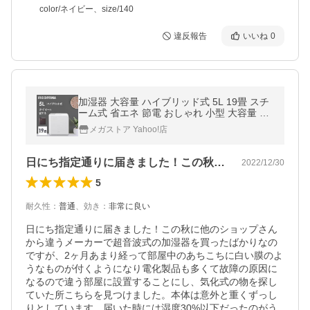
color/ネイビー、size/140
違反報告
いいね
0
加湿器 大容量 ハイブリッド式 5L 19畳 スチ
ーム式 省エネ 節電 おしゃれ 小型 大容量 ア
イリスオーヤマ HVH-700R1
メガストア Yahoo!店
日にち指定通りに届きました！この秋に他…
2022/12/30
5
耐久性
：
普通
、
効き
：
非常に良い
日にち指定通りに届きました！この秋に他のショップさん
から違うメーカーで超音波式の加湿器を買ったばかりなの
ですが、2ヶ月あまり経って部屋中のあちこちに白い膜のよ
うなものが付くようになり電化製品も多くて故障の原因に
なるので違う部屋に設置することにし、気化式の物を探し
ていた所こちらを見つけました。本体は意外と重くずっし
りとしています。届いた時には湿度30%以下だったのがう