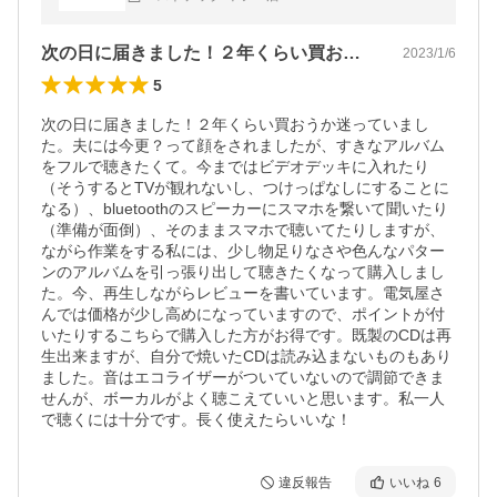
次の日に届きました！２年くらい買おうか…
2023/1/6
5
次の日に届きました！２年くらい買おうか迷っていまし
た。夫には今更？って顔をされましたが、すきなアルバム
をフルで聴きたくて。今まではビデオデッキに入れたり
（そうするとTVが観れないし、つけっぱなしにすることに
なる）、bluetoothのスピーカーにスマホを繋いて聞いたり
（準備が面倒）、そのままスマホで聴いてたりしますが、
ながら作業をする私には、少し物足りなさや色んなパター
ンのアルバムを引っ張り出して聴きたくなって購入しまし
た。今、再生しながらレビューを書いています。電気屋さ
んでは価格が少し高めになっていますので、ポイントが付
いたりするこちらで購入した方がお得です。既製のCDは再
生出来ますが、自分で焼いたCDは読み込まないものもあり
ました。音はエコライザーがついていないので調節できま
せんが、ボーカルがよく聴こえていいと思います。私一人
で聴くには十分です。長く使えたらいいな！
違反報告
いいね
6