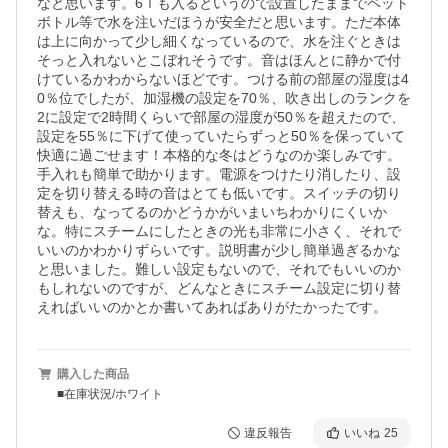
なと思います。6ｌも入るというので設置したままでペット
ボトル等で水を注いだほうが安全だと思います。ただ本体
は上に向かって少し細くなっているので、水を注ぐときは
そっと入れないとこぼれそうです。音はほんとに静かで付
けているかわからないほどです。つける前の部屋の湿度は4
0％位でしたが、加湿機の設定を70％、吹き出しのランクを
2に設定で2時間くらいで部屋の湿度が50％を超えたので、
設定を55％に下げて使っていたらずっと50％を保っていて
快適に過ごせます！本格的な冬はどうなのか楽しみです。
手入れも簡単で助かります。電源をつけたり消したり、設
定を切り替える時の音はとても低いです。スイッチの切り
替えも、なってるのかどうかがいまいちわかりにくいか
な。特にスチームにしたときの光も非常に小さく、それで
いいのかわかりずらいです。説明書が少し簡単過ぎるかな
と思いました。難しい設定もないので、それでもいいのか
もしれないのですが、どんなときにスチーム設定に切り替
えればいいのかとか書いてあればありがたかったです。
購入した商品
■在庫状況/ホワイト
違反報告
いいね
25