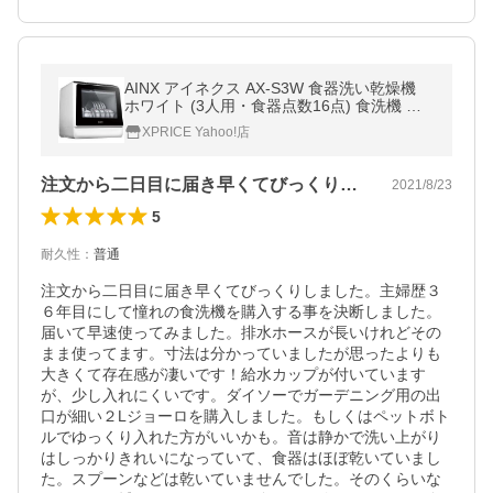
AINX アイネクス AX-S3W 食器洗い乾燥機
ホワイト (3人用・食器点数16点) 食洗機 食
器洗い機 工事不要 コンパクト
XPRICE Yahoo!店
注文から二日目に届き早くてびっくりしま…
2021/8/23
5
耐久性
：
普通
注文から二日目に届き早くてびっくりしました。主婦歴３
６年目にして憧れの食洗機を購入する事を決断しました。
届いて早速使ってみました。排水ホースが長いけれどその
まま使ってます。寸法は分かっていましたが思ったよりも
大きくて存在感が凄いです！給水カップが付いています
が、少し入れにくいです。ダイソーでガーデニング用の出
口が細い２Lジョーロを購入しました。もしくはペットボト
ルでゆっくり入れた方がいいかも。音は静かで洗い上がり
はしっかりきれいになっていて、食器はほぼ乾いていまし
た。スプーンなどは乾いていませんでした。そのくらいな