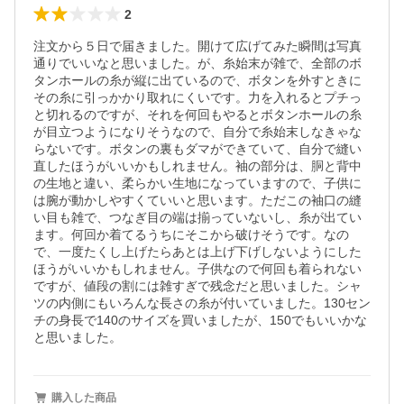
2
注文から５日で届きました。開けて広げてみた瞬間は写真
通りでいいなと思いました。が、糸始末が雑で、全部のボ
タンホールの糸が縦に出ているので、ボタンを外すときに
その糸に引っかかり取れにくいです。力を入れるとプチっ
と切れるのですが、それを何回もやるとボタンホールの糸
が目立つようになりそうなので、自分で糸始末しなきゃな
らないです。ボタンの裏もダマができていて、自分で縫い
直したほうがいいかもしれません。袖の部分は、胴と背中
の生地と違い、柔らかい生地になっていますので、子供に
は腕が動かしやすくていいと思います。ただこの袖口の縫
い目も雑で、つなぎ目の端は揃っていないし、糸が出てい
ます。何回か着てるうちにそこから破けそうです。なの
で、一度たくし上げたらあとは上げ下げしないようにした
ほうがいいかもしれません。子供なので何回も着られない
ですが、値段の割には雑すぎで残念だと思いました。シャ
ツの内側にもいろんな長さの糸が付いていました。130セン
チの身長で140のサイズを買いましたが、150でもいいかな
と思いました。
購入した商品