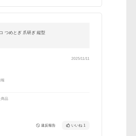
ネコ つめとぎ 爪研ぎ 縦型
2025/11/11
情報
た商品
違反報告
いいね
1