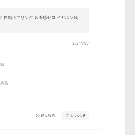
最新 ワイヤレスイヤホン イヤーカフ型 耳を塞がない bluetooth5.3 最大68H連続再生 ノイズキャンセリング 自動ペアリング 装着感ゼロ イヤホン残量表示
2024/8/17
情報
た商品
違反報告
いいね
9