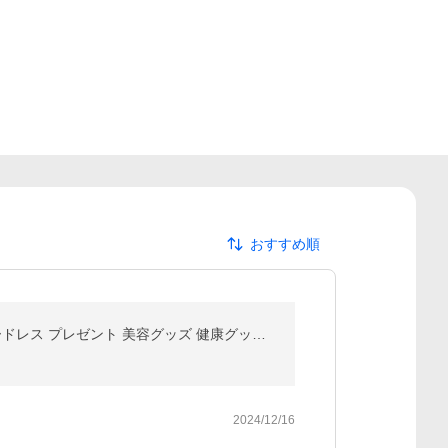
おすすめ順
(Abemaで紹介) ヘッドスパ EMS 頭皮エステ IPX7防水 美容家電 電動頭皮ブラシ 頭皮ケア 電動ブラシ コードレス プレゼント 美容グッズ 健康グッズ RELX
2024/12/16