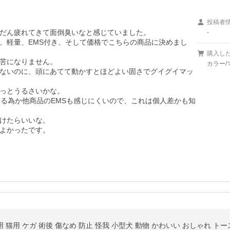
投稿者
だん疲れてきて面倒臭いなと感じていました。

-
、軽量、EMS付き、そして価格でこちらの商品に決めまし
購入し
苦になりません。

カラー/
ないのに、頭にあてて動かすとほどよい固さでグイグイマッ
っとうるさいかな。

ぎる為か他商品のEMSも感じにくいので、これは個人差かも知
けたらいいな。

よかったです。
 猫用 ケガ 術後 傷なめ 防止 怪我 小型犬 動物 かわいい おしゃれ トー