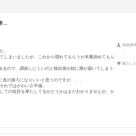
準…
投稿者
た。

-
てしまいましたが、これから慣れてもらうか本番諦めてもら
購入し
にあるので、調節しにくいのと猫自身が紐に脚が届いてしまう
-
に首の後ろになりいいと思うのですが、、、

それではかわいさ半減。

しての役目を果たしてるかどうかはまだわかりませんが、か