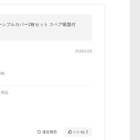
バーシブルカバー2枚セット スペア吸盤付
2026/1/18
情報
た商品
違反報告
いいね
2