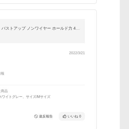
【在庫処分・返品交換不可】フロントホック シームレスブラ ナイトブラ レース 前ホック 育乳 ブラジャー バストアップ ノンワイヤー ホールド力 40代 50代 30代
2022/3/21
情報
た商品
ホワイトグレー、サイズ/Mサイズ
違反報告
いいね
0