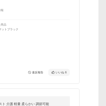
情報
た商品
マットブラック
違反報告
いいね
6
スト 介護 軽量 柔らかい 調節可能