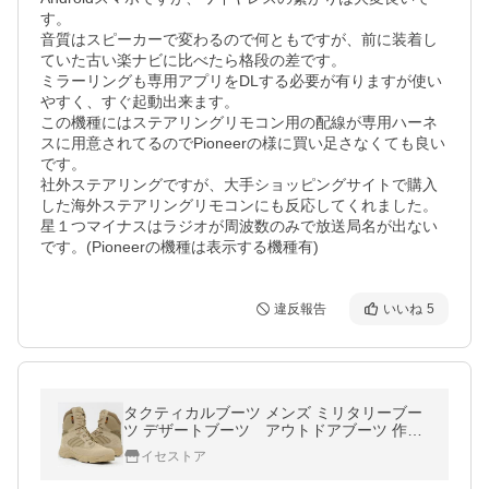
す。

音質はスピーカーで変わるので何ともですが、前に装着し
ていた古い楽ナビに比べたら格段の差です。

ミラーリングも専用アプリをDLする必要が有りますが使い
やすく、すぐ起動出来ます。

この機種にはステアリングリモコン用の配線が専用ハーネ
スに用意されてるのでPioneerの様に買い足さなくても良い
です。

社外ステアリングですが、大手ショッピングサイトで購入
した海外ステアリングリモコンにも反応してくれました。

星１つマイナスはラジオが周波数のみで放送局名が出ない
です。(Pioneerの機種は表示する機種有)
違反報告
いいね
5
タクティカルブーツ メンズ ミリタリーブー
ツ デザートブーツ アウトドアブーツ 作業
靴 安全靴 防滑 耐磨耗 登山 マウンテンブー
イセストア
ツ