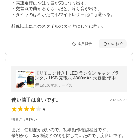
・高速走行はやはり音が気になり出す。

・交差点で曲がるくらいだと、唸り音が出る。

・タイヤのはめかたでホワイトレター化にも選べる。

想像以上にこのスタイルのタイヤにしては静か。
違反報告
いいね
0
【リモコン付き】LED ランタン キャンプラ
ンタン USB 充電式 4800mAh 大容量 懐中電
灯 照明ライト 3つ点灯モード 電量表示 マグ
L&Lスマホサービス
ネット式 IPX-6防水＆防塵
使い勝手は良いです。
2021/3/29
4
明るさ
：
明るい
まだ、使用歴が浅いので、初期動作確認程度です。

最初から、3段階調節の物を探していたので丁度良いです。