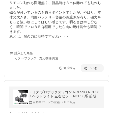
リモコン動作も問題無く、新品時は３ｍ位離れても動作し
ました。

磁石が付いているのも購入ポイントでしたが、やはり、本
体の大きさ、内部バッテリー容量の為重さが有り、磁力を
もっと強い物にしてほしい感じです。明るさは申し分な
く、暗闇でソロＢＢＱ程度でしたら肉の焼け具合も確認で
きます。

あとは、耐久力に期待ですかね・・・
購入した商品
カラー/ブラック、対応機種/共通
違反報告
いいね
0
トヨタ プロボックスワゴン NCP59G NCP58
G ヘッドライト 左右セット NCP50系 前期
純正タイプ 平成14年7月〜 DEPO デポ 日本
自動車パーツの宝箱 SOL 2号店
光軸 日本仕様