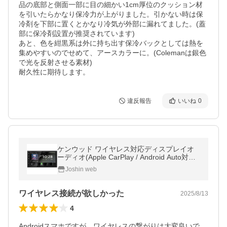
品の底部と側面一部に目の細かい1cm厚位のクッション材
を引いたらかなり保冷力が上がりました。引かない時は保
冷剤を下部に置くとかなり冷気が外部に漏れてました。(蓋
部に保冷剤設置が推奨されています)

あと、色を紺黒系は外に持ち出す保冷バックとしては熱を
集めやすいのでせめて、アースカラーに。(Colemanは銀色
で光を反射させる素材)

耐久性に期待します。
違反報告
いいね
0
ケンウッド ワイヤレス対応ディスプレイオ
ーディオ(Apple CarPlay / Android Auto対応 /
ワイヤレスミラーリング対応) DMX5523S 返
Joshin web
品種別A
ワイヤレス接続が欲しかった
2025/8/13
4
Androidスマホですが、ワイヤレスの繋がりは大変良いで