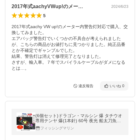
2017年式aachyVWup!のメー…
2024/6/23
5
2017年式aachy VW up!のメーター内警告灯対応で購入、交
換してみました。

エアバッグ警告灯でいくつかの不具合が考えられました
が、こちらの商品がお値打ちに見つかりました。純正品番
とか不確定でギャンブルでした。

結果、警告灯は消えて修理完了となりました。

さすが、輸入車。７年でスパイラルケーブルがダメになる
とは…。
違反報告
いいね
0
(6個セット)ドラゴン・マルシン 爆 タチウオ
専用テンヤ 爆(1本針) 60号 夜光 船太刀魚テ
ンヤ シングルフックタイプアシストフック
フィッシングマリン
付 DORAGON/Marushin