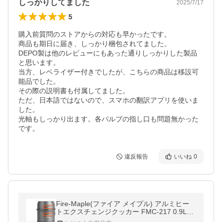
しっかりしてました
2025/7/17
5
購入前質問のストアからの対応も早かったです。

商品も期日に届き、しっかり梱包されてました。

DEPO製は他のレビューにもあった通りしっかりした製品
と思います。

当方、レベライザー付きでしたが、こちらの商品は移設可
能品でした。

その際の説明書も付属してました。

ただ、日本語ではないので、スマホの翻訳アプリを使いま
した。

光軸もしっかり出ます。各バルブの指し口も問題無かった
です。
違反報告
いいね
0
Fire-Maple(ファイア メイプル) アルミヒー
トエクスチェンジクッカー FMC-217 0.9L+
0.5L《日本正規品》3年長期保証