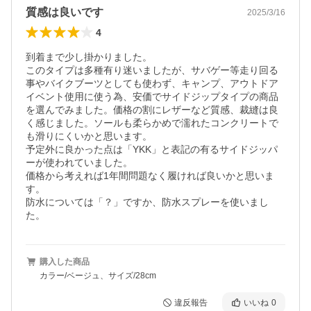
質感は良いです
2025/3/16
4
到着まで少し掛かりました。

このタイプは多種有り迷いましたが、サバゲー等走り回る
事やバイクブーツとしても使わず、キャンプ、アウトドア
イベント使用に使う為、安価でサイドジップタイプの商品
を選んでみました。価格の割にレザーなど質感、裁縫は良
く感じました。ソールも柔らかめで濡れたコンクリートで
も滑りにくいかと思います。

予定外に良かった点は「YKK」と表記の有るサイドジッパ
ーが使われていました。

価格から考えれば1年間問題なく履ければ良いかと思いま
す。

防水については「？」ですか、防水スプレーを使いまし
購入した商品
カラー/ベージュ、サイズ/28cm
違反報告
いいね
0