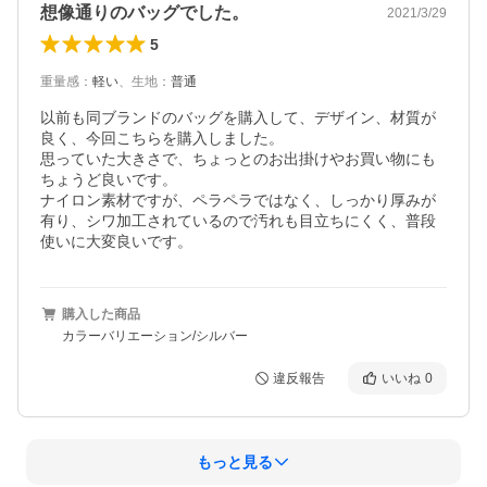
想像通りのバッグでした。
2021/3/29
5
重量感
：
軽い
、
生地
：
普通
以前も同ブランドのバッグを購入して、デザイン、材質が
良く、今回こちらを購入しました。

思っていた大きさで、ちょっとのお出掛けやお買い物にも
ちょうど良いです。

ナイロン素材ですが、ペラペラではなく、しっかり厚みが
有り、シワ加工されているので汚れも目立ちにくく、普段
使いに大変良いです。
購入した商品
カラーバリエーション/シルバー
違反報告
いいね
0
もっと見る