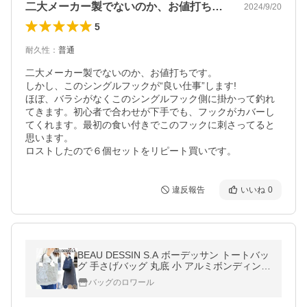
二大メーカー製でないのか、お値打ちです…
2024/9/20
5
耐久性
：
普通
二大メーカー製でないのか、お値打ちです。

しかし、このシングルフックが“良い仕事”します!

ほぼ、バラシがなくこのシングルフック側に掛かって釣れ
てきます。初心者で合わせが下手でも、フックがカバーし
てくれます。最初の食い付きでこのフックに刺さってると
思います。

ロストしたので６個セットをリピート買いです。
違反報告
いいね
0
BEAU DESSIN S.A ボーデッサン トートバッ
グ 手さげバッグ 丸底 小 アルミボンディング
レディース 日本製 AB5048
バッグのロワール