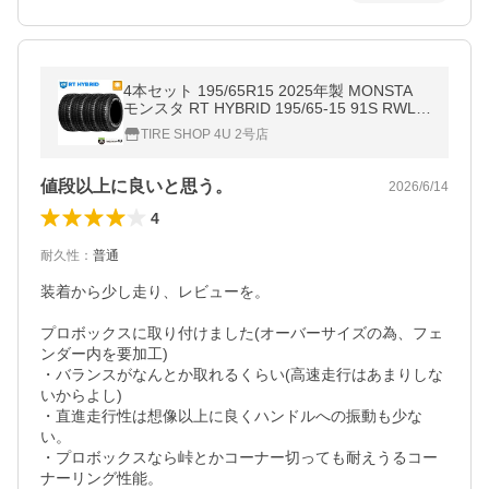
4本セット 195/65R15 2025年製 MONSTA
モンスタ RT HYBRID 195/65-15 91S RWL
ホワイトレター サマータイヤ 新品4本価格
TIRE SHOP 4U 2号店
値段以上に良いと思う。
2026/6/14
4
耐久性
：
普通
装着から少し走り、レビューを。

プロボックスに取り付けました(オーバーサイズの為、フェ
ンダー内を要加工)

・バランスがなんとか取れるくらい(高速走行はあまりしな
いからよし)

・直進走行性は想像以上に良くハンドルへの振動も少な
い。

・プロボックスなら峠とかコーナー切っても耐えうるコー
ナーリング性能。
