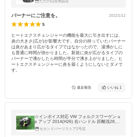
ただの山岳用品店
バーナーにご注意を。
2022/1/12
5
ヒートエクスチェンジャーの機能を最大に引き出すには、
炎の大きさ(広が)が影響大です。自分の持っていたバーナー
は炎があまり広がるタイプではなかったので、湯沸かしに
も普通に時間が掛かりました。新規に炎が広がるタイプの
バーナーで沸かしたら時間が半分で沸き上がりました。ヒ
ートエクスチェンジャーに炎を届くようにしないとダメで
す。
違反報告
いいね
1
☆インボイス対応 VW フォルクスワーゲン u
p アップ 2014(H26) 右ハンドル 距離浅28,79
8km・AACHY・スパイラルケーブル
セカンドパーツストア2号店