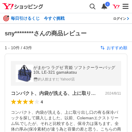
i
毎日引けるくじ 今すぐ挑戦
ログイン
sny********さんの商品レビュー
1
-
10
件 /
43
件
おすすめ順
がまかつ ラグゼ 宵姫 ソフトクーラーバッグ
10L LE-321 gamakatsu
釣人館ますだ Yahoo!店
コンパクト、内袋が洗える、上に取り出し…
2024/8/11
4
コンパクト、内袋が洗える、上に取り出し口の有る保冷バ
ックを探して購入しました。以前、Colemanエクストリー
ム5Lでしたが、それと比較すると、保冷力は落ちます。全
体の厚み(保冷素材)が違う為と容量の差と思う。こちらの商