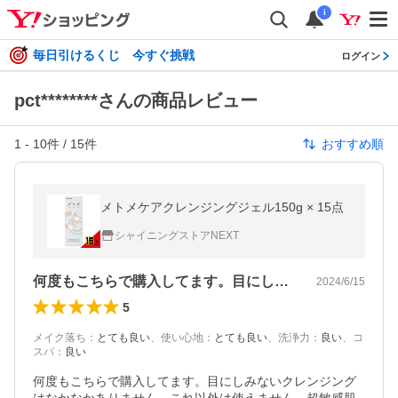
i
毎日引けるくじ 今すぐ挑戦
ログイン
pct********さんの商品レビュー
1
-
10
件 /
15
件
おすすめ順
メトメケアクレンジングジェル150g × 15点
シャイニングストアNEXT
何度もこちらで購入してます。目にしみな…
2024/6/15
5
メイク落ち
：
とても良い
、
使い心地
：
とても良い
、
洗浄力
：
良い
、
コ
スパ
：
良い
何度もこちらで購入してます。目にしみないクレンジング