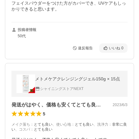
フェイスパウダーをつけた方がカバーでき、UVケアもしっ
かりできると思います。
投稿者情報
50代
違反報告
いいね
0
メトメケアクレンジングジェル150g × 15点
シャイニングストアNEXT
発送がはやく、価格も安くてとても良かっ…
2023/6/3
5
メイク落ち
：
とても良い
、
使い心地
：
とても良い
、
洗浄力
：
非常に良
い
、
コスパ
：
とても良い