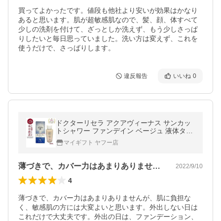
買ってよかったです。値段も他社より安いが効果はかなり
あると思います。肌が超敏感肌なので、髪、顔、体すべて
少しの洗剤を付けて、ざっとしか洗えず、もう少しさっぱ
りしたいと毎日思っていました。洗い方は変えず、これを
使うだけで、さっばりします。
違反報告
いいね
0
ドクターリセラ アクアヴィーナス サンカッ
トシャワー ファンデイン ベージュ 液体タイ
プ 40ml Dr.recella SPF15 PA + +
マイギフト ヤフー店
薄づきで、カバー力はあまりありませんが…
2022/9/10
4
薄づきで、カバー力はあまりありませんが、肌に負担な
く、敏感肌の方には大変よいと思います。外出しない日は
これだけで大丈夫です。外出の日は、ファンデーション、