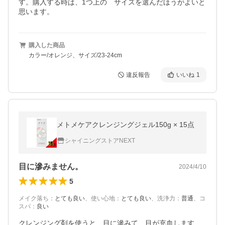
す。購入する時は、1つ上の゙サイズを選んだほうがよいと
思います。
購入した商品
カラー/オレンジ、サイズ/23-24cm
違反報告
いいね
1
メトメケアクレンジングジェル150g × 15点
シャイニングストアNEXT
目に滲みません。
2024/4/10
5
メイク落ち
：
とても良い
、
使い心地
：
とても良い
、
洗浄力
：
普通
、
コ
スパ
：
良い
クレンジング剤を使うと、目に滲みて、目が充血します