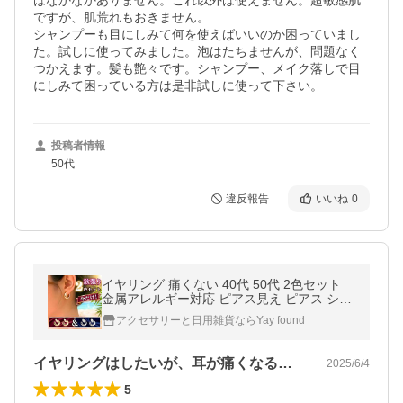
はなかなかありません。これ以外は使えません。超敏感肌
ですが、肌荒れもおきません。　

シャンプーも目にしみて何を使えばいいのか困っていまし
た。試しに使ってみました。泡はたちませんが、問題なく
つかえます。髪も艶々です。シャンプー、メイク落しで目
にしみて困っている方は是非試しに使って下さい。
投稿者情報
50代
違反報告
いいね
0
イヤリング 痛くない 40代 50代 2色セット
金属アレルギー対応 ピアス見え ピアス シン
プル 30代 20代 シリコンカバー フープ イヤ
アクセサリーと日用雑貨ならYay found
ーカフ ゴールド シルバー
イヤリングはしたいが、耳が痛くなるのが…
2025/6/4
5