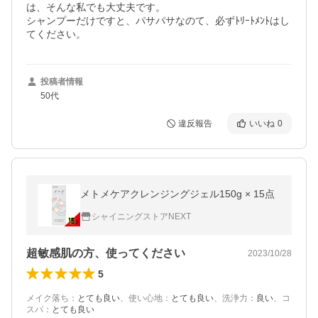
は、そんな私でも大丈夫です。

シャンプーだけですと、パサパサなのて、必ずﾄﾘｰﾄﾒﾝﾄはし
てください。
投稿者情報
50代
違反報告
いいね
0
メトメケアクレンジングジェル150g × 15点
シャイニングストアNEXT
超敏感肌の方、使ってください
2023/10/28
5
メイク落ち
：
とても良い
、
使い心地
：
とても良い
、
洗浄力
：
良い
、
コ
スパ
：
とても良い