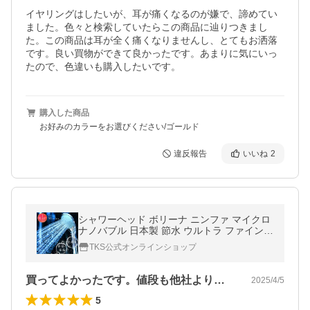
イヤリングはしたいが、耳が痛くなるのが嫌で、諦めてい
ました。色々と検索していたらこの商品に辿りつきまし
た。この商品は耳が全く痛くなりませんし、とてもお洒落
です。良い買物ができて良かったです。あまりに気にいっ
たので、色違いも購入したいです。
購入した商品
お好みのカラーをお選びください/ゴールド
違反報告
いいね
2
シャワーヘッド ボリーナ ニンファ マイクロ
ナノバブル 日本製 節水 ウルトラ ファインバ
ブル 田中金属製作所 保湿 保温 軽量130g Bol
TKS公式オンラインショップ
lina Ninfa
買ってよかったです。値段も他社より安い…
2025/4/5
5