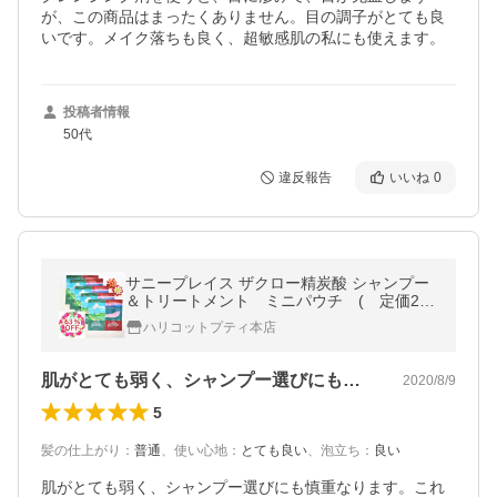
が、この商品はまったくありません。目の調子がとても良
いです。メイク落ちも良く、超敏感肌の私にも使えます。
投稿者情報
50代
違反報告
いいね
0
サニープレイス ザクロー精炭酸 シャンプー
＆トリートメント ミニパウチ ( 定価220
×5＝ 1100円） ザクロ精炭酸
ハリコットプティ本店
肌がとても弱く、シャンプー選びにも慎重…
2020/8/9
5
髪の仕上がり
：
普通
、
使い心地
：
とても良い
、
泡立ち
：
良い
肌がとても弱く、シャンプー選びにも慎重なります。これ