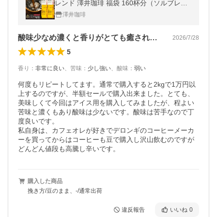
レンド 澤井珈琲 福袋 160杯分（ソルブレン
ド/ルナブレンド）グルメ 【RD】 【TS】
澤井珈琲
酸味少なめ濃くと香りがとても癒されます。
2026/7/28
5
香り
：
非常に良い
、
苦味
：
少し強い
、
酸味
：
弱い
何度もリピートしてます。通常で購入すると2kgで1万円以
上するのですが、半額セールで購入出来ました。とても、
美味しくて今回はアイス用を購入してみましたが、程よい
苦味と濃くもあり酸味は少ないです。酸味は苦手なので丁
度良いです。

私自身は、カフェオレが好きでデロンギのコーヒーメーカ
ーを買ってからはコーヒーも豆で購入し沢山飲むのですが
どんどん値段も高騰し辛いです。
購入した商品
挽き方/豆のまま、-/通常出荷
違反報告
いいね
0