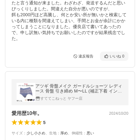
たと言う通知が来ました。わざわざ、発送するんだと思い
びっくりしました。間違えた自分が悪いのですが、

餌も2000円ほど高騰し、何とか安い所が無いかと検索して
いる内に種類を間違えてしまい、手間とお金が余計にかか
ってしまうことになりました。優良店て書いてあったの
で、申し訳無い気持ちでお願いしたのですが結果残念でし
た。
違反報告
いいね
0
アツギ 骨盤メイク ガードルショーツ レディ
ース 骨盤 引き締め M〜LL (補正下着 インナ
ー ヒップアップ ぽっこりお腹 下腹 姿勢 女
すててこねっと ヤフー店
性 パン
愛用歴10年。
2024/10/20
5
サイズ
：
少し小さめ
、
生地
：
厚め
、
伸縮性
：
悪い