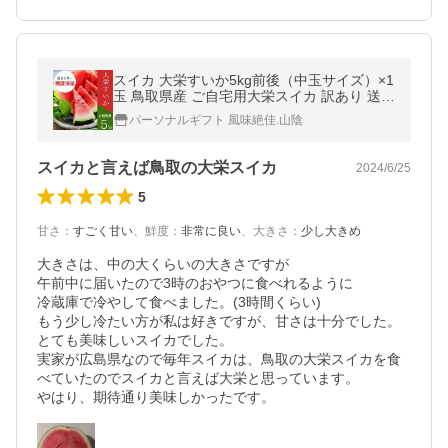
スイカ 大栄すいか5kg前後（中玉サイズ）×1
玉 鳥取県産 ご自宅用大栄スイカ 訳あり 送料
無料
パーソナルギフト 風味絶佳.山陰
スイカと言えば鳥取の大栄スイカ
2024/6/25
5
甘さ
：
すごく甘い
、
鮮度
：
非常に良い
、
大きさ
：
少し大きめ
大きさは、中の大くらいの大きさですが

午前中に届いたので3時のおやつに食べれるように

冷蔵庫で冷やして食べました。(3時間くらい)

もう少し冷たい方が私は好きですが、甘さは十分でした。
とても美味しいスイカでした。

実家が広島県なので毎年スイカは、鳥取の大栄スイカを食
べていたのでスイカと言えば大栄と思っています。

やはり、期待通り美味しかったです。