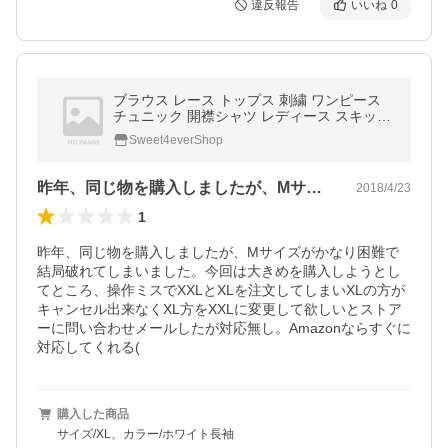
違反報告
いいね
0
ブラウス レース トップス 刺繍 ワンピース
チュニック 開襟シャツ レディース スキッパ
ーシャツ 春 夏
Sweet4everShop
昨年、同じ物を購入しましたが、Mサイズ…
2018/4/23
1
昨年、同じ物を購入しましたが、Mサイズがかなり困難で
結局破れてしまいました。今回は大きめを購入しようとし
てところ、操作ミスでXXLとXLを注文してしまいXLの方が
キャンセル出来なくXL方をXXLに変更して欲しいとストア
ーに問い合わせメールしたが対応無し。Amazonならすぐに
対応してくれる(
購入した商品
サイズ/XL、カラー/ホワイト長袖