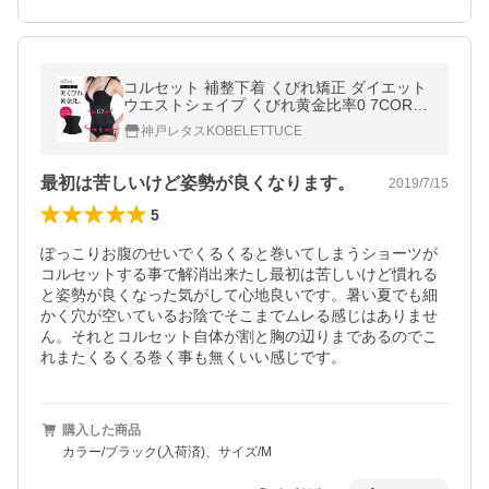
コルセット 補整下着 くびれ矯正 ダイエット
ウエストシェイプ くびれ黄金比率0 7CORS
ET Y259
神戸レタスKOBELETTUCE
最初は苦しいけど姿勢が良くなります。
2019/7/15
5
ぽっこりお腹のせいでくるくると巻いてしまうショーツが
コルセットする事で解消出来たし最初は苦しいけど慣れる
と姿勢が良くなった気がして心地良いです。暑い夏でも細
かく穴が空いているお陰でそこまでムレる感じはありませ
ん。それとコルセット自体が割と胸の辺りまであるのでこ
れまたくるくる巻く事も無くいい感じです。
購入した商品
カラー/ブラック(入荷済)、サイズ/M