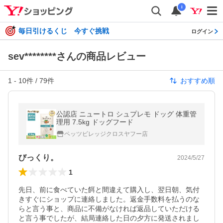
i
毎日引けるくじ 今すぐ挑戦
ログイン
sev********さんの商品レビュー
1
-
10
件 /
79
件
おすすめ順
公認店 ニュートロ シュプレモ ドッグ 体重管
理用 7.5kg ドッグフード
ペッツビレッジクロスヤフー店
びっくり。
2024/5/27
1
先日、前に食べていた餌と間違えて購入し、翌日朝、気付
きすぐにショップに連絡しました。返金手数料を払うのな
らと言う事と、商品に不備がなければ返品していただける
と言う事でしたが、結局連絡した日の夕方に発送されまし