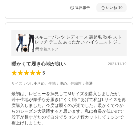
違反報告
いいね
10
スキニーパンツ レディース 裏起毛 秋冬 スト
レッチ デニム あったかい ハイウエスト ジー
ンズ 細身
水着ストア
暖かくて履き心地が良い
2021/11/19
5
サイズ
：
少し小さめ
、
生地
：
厚め
、
伸縮性
：
普通
最初は、レビューを拝見してMサイズを購入しましたが、
若干生地が厚手な分履きにくく娘にあげて私はLサイズを再
度購入しました。今度は履くのが楽でした。暖かくて今か
らのシーズン大活躍すると思います。私は身長が低いので
股下が長すぎたので自分で５センチ程カットしてミシンで
裾上げしました。