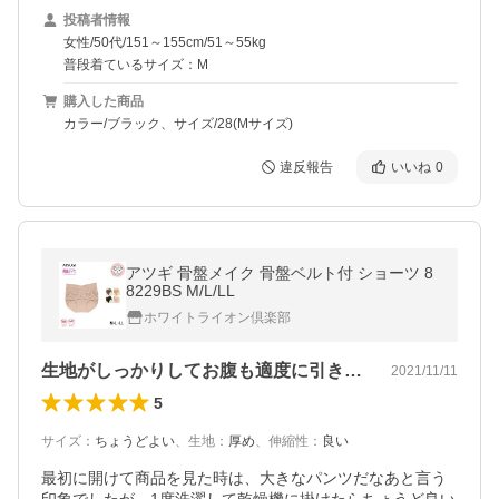
投稿者情報
女性/50代/151～155cm/51～55kg
普段着ているサイズ：M
購入した商品
カラー/ブラック、サイズ/28(Mサイズ)
違反報告
いいね
0
アツギ 骨盤メイク 骨盤ベルト付 ショーツ 8
8229BS M/L/LL
ホワイトライオン倶楽部
生地がしっかりしてお腹も適度に引き締まる
2021/11/11
5
サイズ
：
ちょうどよい
、
生地
：
厚め
、
伸縮性
：
良い
最初に開けて商品を見た時は、大きなパンツだなあと言う