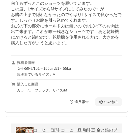
何年もずっとこのショーツを履いています。

この度、LサイズからMサイズにしてみたのですが

お臍の上まで隠れなかったのでやはりLサイズで良かったで
す。しっかりお腹を引っ込めてくれます。

お尻の下の部分にホールド力は無いのでお尻の下のお肉は
出て来ます。これが唯一残念なショーツです。あと乾燥機
にかけると縮むので、乾燥機を使用される方は、大きめを
購入した方がようと思います。
投稿者情報
女性/50代/151～155cm/51～55kg
普段着ているサイズ：M
購入した商品
カラー/C：ブラック、サイズ/M
違反報告
いいね
1
コーヒー 珈琲 コーヒー豆 珈琲豆 金と銀のブ