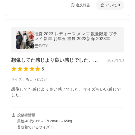
違反報告
いいね
0
福袋 2023 レディース メンズ 数量限定 ブラ
ンド 新年 お年玉 福袋 2023新春 2023年 お
正月 賀正 セット PATY パティ KRIFF MAYE
PATY
R クリフメイヤー
想像してた感じより良い感じでした。サイ…
2023/1/13
5
サイズ
：
ちょうどよい
想像してた感じより良い感じでした。サイズもいい感じで
した。
投稿者情報
男性/40代/166～170cm/61～65kg
普段着ているサイズ：L