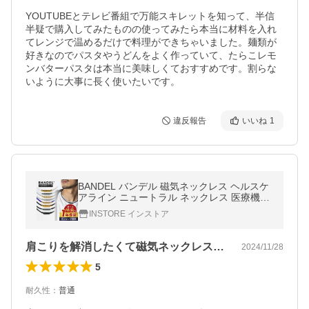
YOUTUBEとテレビ番組で万能スキレットを知って、半信
半疑で購入してみたものの使ってみたら本当に材料を入れ
てレンジで温めるだけで料理ができちゃいました。麺類が
好きなのでパスタやうどんをよく作っていて、たらこレモ
ンバターパスタは本当に美味しくておすすめです。割らな
いように大事に長く使いたいです。
違反報告
いいね
1
BANDEL バンデル 磁気ネックレス ヘルスケ
アライン ニュートラル ネックレス 医療機器
永久磁石 肩こり 首 コリ 血行改善 筋肉の回
INSTORE インストア
復
肩こりを解消したくて磁気ネックレスを探…
2024/11/28
5
耐久性
：
普通