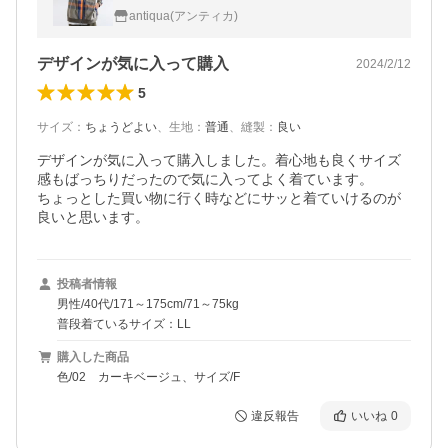
antiqua(アンティカ)
デザインが気に入って購入
2024/2/12
5
サイズ
：
ちょうどよい
、
生地
：
普通
、
縫製
：
良い
デザインが気に入って購入しました。着心地も良くサイズ
感もばっちりだったので気に入ってよく着ています。

ちょっとした買い物に行く時などにサッと着ていけるのが
良いと思います。　
投稿者情報
男性/40代/171～175cm/71～75kg
普段着ているサイズ：LL
購入した商品
色/02 カーキベージュ、サイズ/F
違反報告
いいね
0