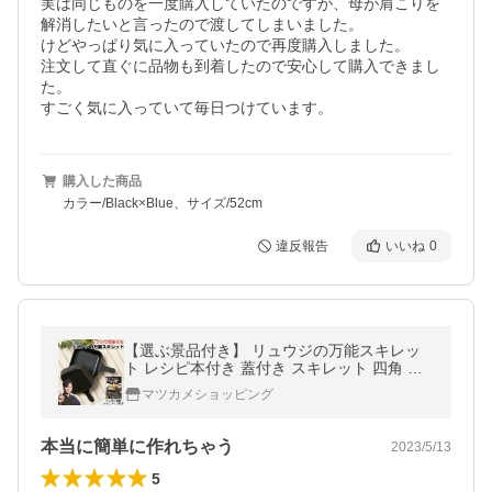
実は同じものを一度購入していたのですが、母が肩こりを
解消したいと言ったので渡してしまいました。

けどやっぱり気に入っていたので再度購入しました。

注文して直ぐに品物も到着したので安心して購入できまし
た。

購入した商品
カラー/Black×Blue、サイズ/52cm
違反報告
いいね
0
【選ぶ景品付き】 リュウジの万能スキレッ
ト レシピ本付き 蓋付き スキレット 四角 電
子レンジ も 直火調理 料理研究家
マツカメショッピング
本当に簡単に作れちゃう
2023/5/13
5