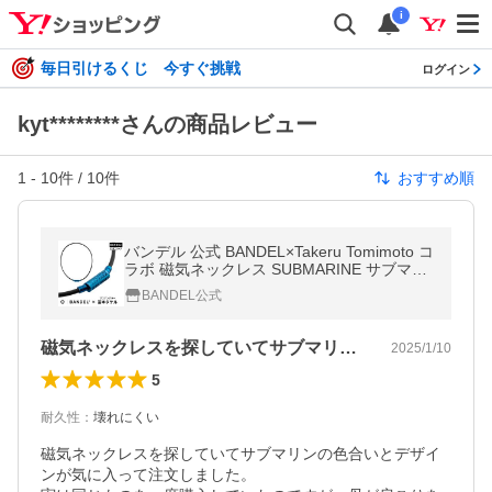
i
毎日引けるくじ 今すぐ挑戦
ログイン
kyt********さんの商品レビュー
1
-
10
件 /
10
件
おすすめ順
バンデル 公式 BANDEL×Takeru Tomimoto コ
ラボ 磁気ネックレス SUBMARINE サブマリ
ン ヘルスケア メンズ 効果 強力 肩こり 首こ
BANDEL公式
り ネックレス
磁気ネックレスを探していてサブマリンの…
2025/1/10
5
耐久性
：
壊れにくい
磁気ネックレスを探していてサブマリンの色合いとデザイ
ンが気に入って注文しました。
