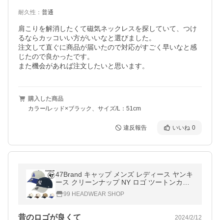
耐久性
：
普通
肩こりを解消したくて磁気ネックレスを探していて、つけ
るならカッコいい方がいいなと選びました。

注文して直ぐに商品が届いたので対応がすごく早いなと感
じたので良かったです。

また機会があれば注文したいと思います。
購入した商品
カラー/レッド×ブラック、サイズ/L：51cm
違反報告
いいね
0
47Brand キャップ メンズ レディース ヤンキ
ース クリーンナップ NY ロゴ ツートンカラ
ー MLB 帽子 ドジャース LA メジャーリーグ
99 HEADWEAR SHOP
昔のロゴが良くて
2024/2/12