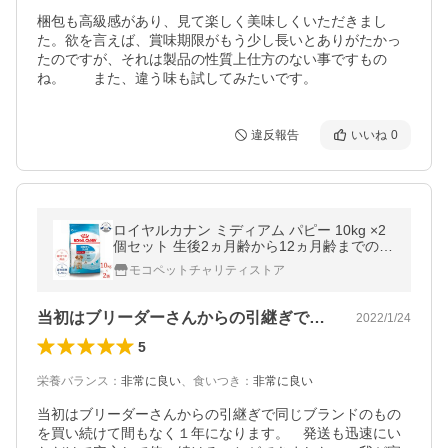
梱包も高級感があり、見て楽しく美味しくいただきまし
た。欲を言えば、賞味期限がもう少し長いとありがたかっ
たのですが、それは製品の性質上仕方のない事ですもの
ね。　　また、違う味も試してみたいです。
違反報告
いいね
0
ロイヤルカナン ミディアム パピー 10kg ×2
個セット 生後2ヵ月齢から12ヵ月齢までの中
型犬用 爆買
モコペットチャリティストア
当初はブリーダーさんからの引継ぎで同じ…
2022/1/24
5
栄養バランス
：
非常に良い
、
食いつき
：
非常に良い
当初はブリーダーさんからの引継ぎで同じブランドのもの
を買い続けて間もなく１年になります。　発送も迅速にい