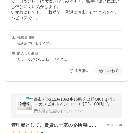
で、白やグレーは比較的なじみやすく、黒等の濃い色は少
し伸びにくい気がします。

いずれにしても、一枚着て　普通にお出かけできるので、
ヘビロテです。
投稿者情報
普段着ているサイズ：L
購入した商品
カラー/06MokuGray、サイズ/L
違反報告
いいね
0
都市ガス(12A/13A)◆15時迄出荷OK！ψパロ
マ ガスビルトインコンロ【PD-100H】ミニ
キッチンシリーズ 1口タイプ ホーロートップ
家電と住設のイークローバー
32cm ボルト固定タイプ
管理者として、賃貸の一室の交換用に発注…
2020/11/8