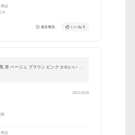
た商品
モカ
違反報告
いいね
0
手袋 レディース ugg アグ グローブ 手ぶくろ 本革 柔らかい シープスキン ファー 暖かい 防寒 女性用 S M 黒 茶 ベージュ ブラウン ピンク かわいい おしゃれ
2021/3/29
情報
た商品