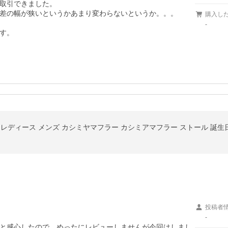
取引できました。

差の幅が狭いというかあまり変わらないというか。。。

購入し
-
す。
ミア レディース メンズ カシミヤマフラー カシミアマフラー ストール 誕
投稿者
-
と感心したので、めったにレビューしませんが今回はしまし