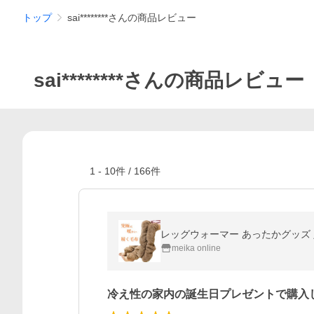
トップ
sai********さんの商品レビュー
sai********さんの商品レビュー
1
-
10
件 /
166
件
meika online
冷え性の家内の誕生日プレゼントで購入