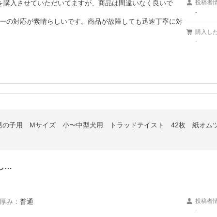
を購入させていただいてますが、商品は間違いなく良いで
投稿者
-
ーの対応が素晴らしいです。商品が故障しても迅速丁寧に対
購入し
-
男の子用 Mサイズ 小〜中型犬用 トラッドテイスト 42枚 紙オム
し…
厚み
：
普通
投稿者
-