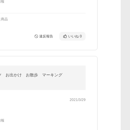
情報
た商品
違反報告
いいね
0
ツ お出かけ お散歩 マーキング
2021/3/29
情報