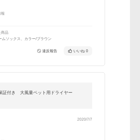
情報
た商品
ームソックス、カラー/ブラウン
違反報告
いいね
0
年保証付き 大風量ペット用ドライヤー
2020/7/7