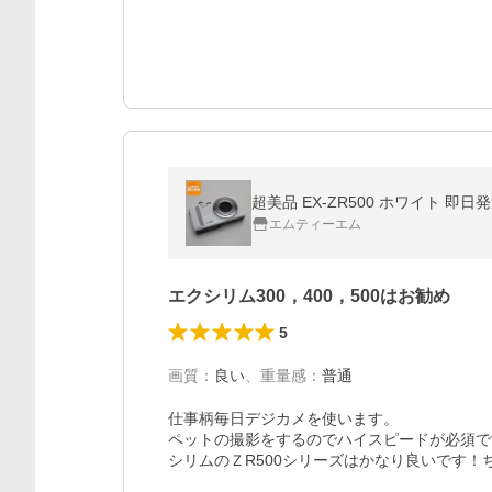
超美品 EX-ZR500 ホワイト 即日
エムティーエム
エクシリム300，400，500はお勧め
5
画質
：
良い
、
重量感
：
普通
仕事柄毎日デジカメを使います。

ペットの撮影をするのでハイスピードが必須で
シリムのＺR500シリーズはかなり良いです！ち