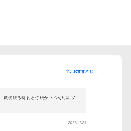
おすすめ順
レッグウォーマー あったかグッズ 足 ルームソックス 靴下 冷え取り ロングウォーマー 冷え性 保温 部屋用 就寝 寝る時 ねる時 暖かい 冷え対策 ソックス 厚手
2022/12/23