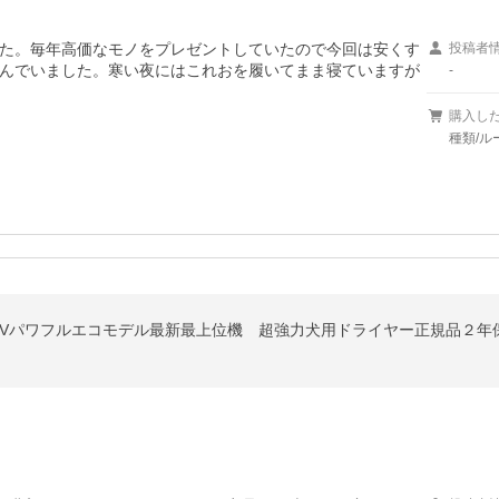
た。毎年高価なモノをプレゼントしていたので今回は安くす
投稿者
んでいました。寒い夜にはこれおを履いてまま寝ていますが
-
購入し
種類/ル
3Vパワフルエコモデル最新最上位機 超強力犬用ドライヤー正規品２