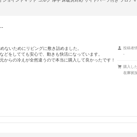
畳 大判 ジョイントマット コルク 厚手 床暖房対応 サイドパーツ付き フロ
…
めないためにリビングに敷き詰めました。

投稿者
などをしてても安心で、動きも快活になっています。

-
元からの冷えが全然違うので本当に購入して良かったです！
購入し
在庫状況