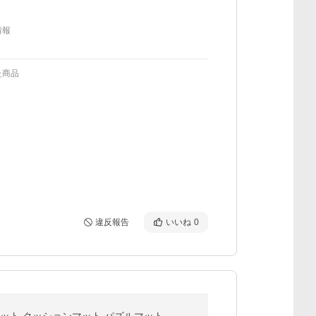
情報
た商品
違反報告
いいね
0