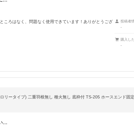
ところはなく、問題なく使用できています！ありがとうござ
投稿者
-
購入し
-
リータイプ) 二重羽根無し 種火無し 底枠付 TS-205 ホースエンド固
い…