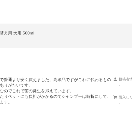
え用 犬用 500ml
で普通より安く買えました。高級品ですがこれに代わるもの
投稿者
ありがたいです。

-
むのでこれで菌の発生を抑えています。

たりペットにも負担がかかるのでシャンプーは時折にして、

購入し
ます。

-