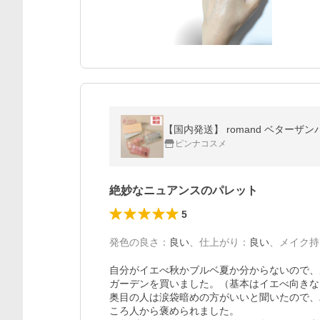
【国内発送】 romand ベターザ
ピンナコスメ
絶妙なニュアンスのパレット
5
発色の良さ
：
良い
、
仕上がり
：
良い
、
メイク持
自分がイエべ秋かブルベ夏か分からないので、
ガーデンを買いました。（基本はイエべ向きな
奥目の人は涙袋暗めの方がいいと聞いたので、
ころ人から褒められました。
