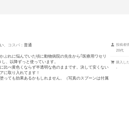
い
、
コスパ
：
普通
投稿者
20代
かぶれに悩んでいた頃に動物病院の先生から｢医療用ワセリ
きし、以降ずっと使っています。

購入し
に比べ黄色くならず半透明な色のままです。決して安くない
-
アに取り入れてます！

塗っても効果あるかもしれません。（写真のスプーンは付属