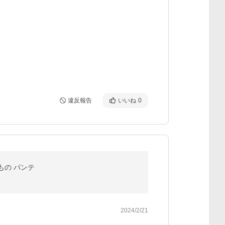
違反報告
いいね
0
もの パンテ
2024/2/21