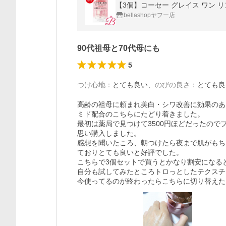
【3個】コーセー グレイス ワン リ
bellashopヤフー店
90代祖母と70代母にも
5
つけ心地
：
とても良い
、
のびの良さ
：
とても良
高齢の祖母に頼まれ美白・シワ改善に効果のあ
ミド配合のこちらにたどり着きました。

最初は薬局で見つけて3500円ほどだったの
思い購入しました。

感想を聞いたころ、朝つけたら夜まで肌がもち
ておりとても良いと好評でした。

こちらで3個セットで買うとかなり割安になる
自分も試してみたところトロっとしたテクスチ
今使ってるのが終わったらこちらに切り替えた