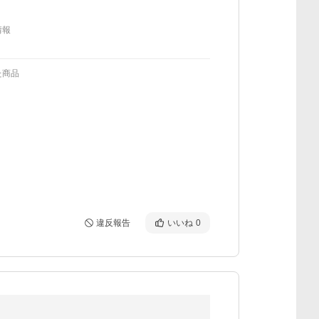
情報
た商品
違反報告
いいね
0