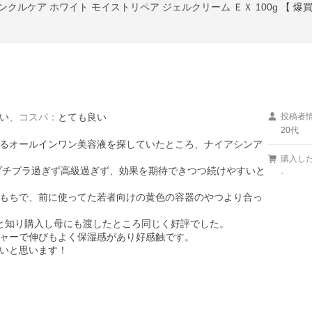
ンクルケア ホワイト モイストリペア ジェルクリーム ＥＸ 100g 【 爆買
い
、
コスパ
：
とても良い
投稿者
20代
るオールインワン美容液を探していたところ、ナイアシンア
購入し
でプチプラ過ぎず高級過ぎず、効果を期待できつつ続けやすいと
-
もちで、前に使ってた若者向けの黄色の容器のやつより合っ
と知り購入し母にも渡したところ同じく好評でした。

ャーで伸びもよく保湿感があり好感触です。

いと思います！