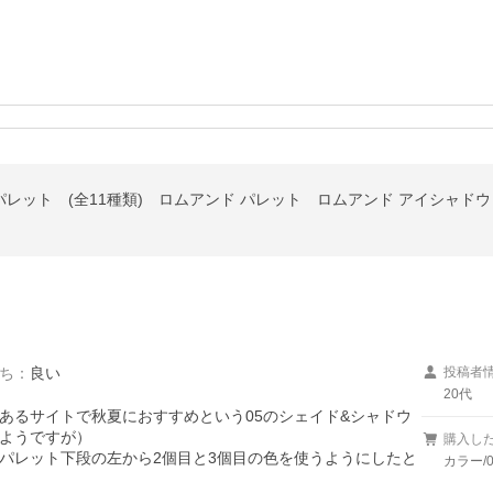
ンパレット (全11種類) ロムアンド パレット ロムアンド アイシャドウ
ち
：
良い
投稿者
20代
あるサイトで秋夏におすすめという05のシェイド&シャドウ
ようですが）

購入し
パレット下段の左から2個目と3個目の色を使うようにしたと
カラー/