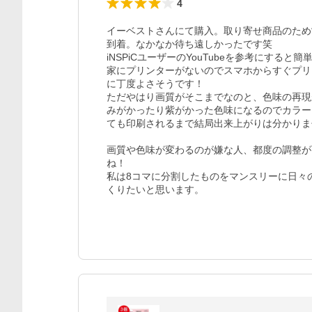
4
イーベストさんにて購入。取り寄せ商品のため営
到着。なかなか待ち遠しかったです笑

iNSPiCユーザーのYouTubeを参考にすると
家にプリンターがないのでスマホからすぐプリ
に丁度よさそうです！

ただやはり画質がそこまでなのと、色味の再現
みがかったり紫がかった色味になるのでカラー
ても印刷されるまで結局出来上がりは分かりま
画質や色味が変わるのが嫌な人、都度の調整が
ね！

私は8コマに分割したものをマンスリーに日々
くりたいと思います。