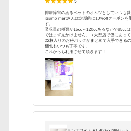
5
排尿障害のあるペットのオムツとしていつも愛
itsumo martさんは定期的に10%off
す。

吸収量の種類が15cc～120ccあるなかで8
ではまず見かけません。（大型店で仮にあっても
22枚入りのお得パックがまとめて入手できる
梱包もいつも丁寧です。

これからも利用させて頂きます！
サンホワイト P1 400g×2個セット