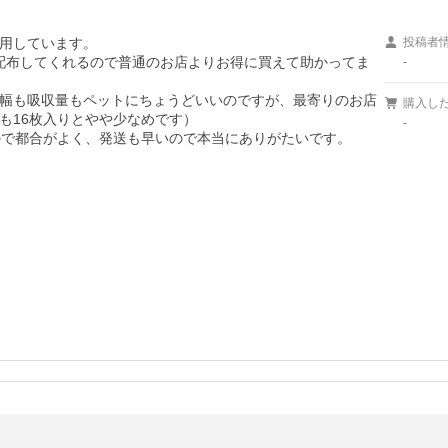
用しています。

投稿者
クーポンを配布してくれるので普通のお店よりお得に買えて助かってま
-
5ccは幅も吸収量もペットにちょうどいいのですが、最寄りのお店
購入し
16枚入りとやや少なめです）

-
ので都合がよく、発送も早いので本当にありがたいです。
