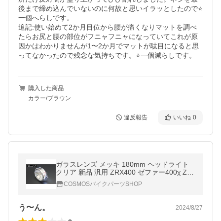
後まで締め込んでいないのに何故と思いイラッとしたので⭐️
一個へらしです。

追記:使い始めて2か月目位から腰が痛くなりマットを調べ
たらお尻と腰の部位がフニャフニャになっていてこれが原
因かはわかりませんが1〜2か月でマットが駄目になると思
ってなかったので残念な気持ちです。⭐️一個減らしです。
購入した商品
カラー/ブラウン
違反報告
いいね
0
ガラスレンズ メッキ 180mm ヘッドライト
クリア 新品 汎用 ZRX400 ゼファー400χ Z75
0FX Z400FX
COSMOSバイクパーツSHOP
う〜ん。
2024/8/27