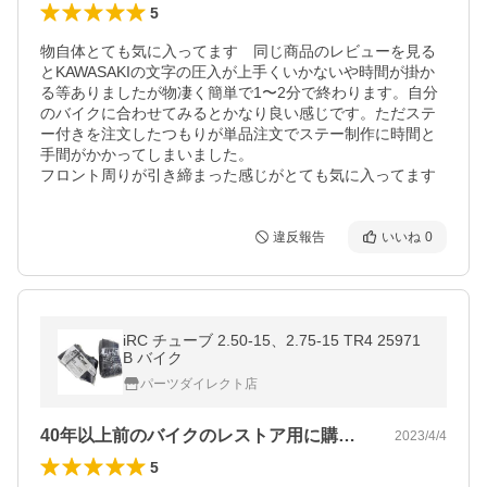
5
物自体とても気に入ってます　同じ商品のレビューを見る
とKAWASAKIの文字の圧入が上手くいかないや時間が掛か
る等ありましたが物凄く簡単で1〜2分で終わります。自分
のバイクに合わせてみるとかなり良い感じです。ただステ
ー付きを注文したつもりが単品注文でステー制作に時間と
手間がかかってしまいました。

フロント周りが引き締まった感じがとても気に入ってます
違反報告
いいね
0
iRC チューブ 2.50-15、2.75-15 TR4 25971
B バイク
パーツダイレクト店
40年以上前のバイクのレストア用に購入…
2023/4/4
5