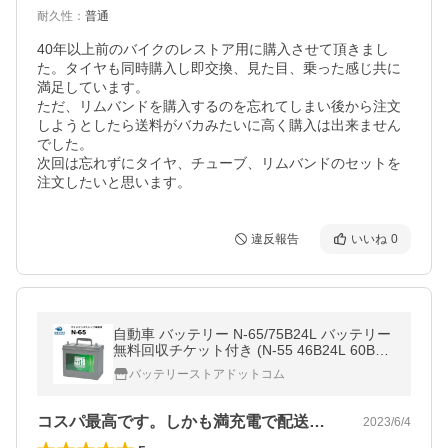
耐久性
：
普通
40年以上前のバイクのレストア用に購入させて頂きまし
た。タイヤも同時購入し即交換、見た目、乗った感じ共に
満足しています。

ただ、リムバンドを購入するのを忘れてしまい後から注文
しようとしたら送料がバカみたいに高く購入は出来ません
でした。

次回は忘れずにタイヤ、チューブ、リムバンドのセットを
注文したいと思います。
違反報告
いいね
0
自動車 バッテリー N-65/75B24L バッテリー
無料回収チケット付き (N-55 46B24L 60B24
L 65B24L 75B24L N65 互換) スーパーナッ
バッテリーストアドットコム
ト アイドリングストップ
コスパ最高です。しかも満充電で配送して…
2023/6/4