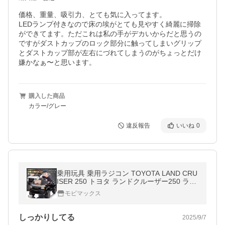
価格、重量、吸引力、とても気に入ってます。

LEDランプ付きなので床の埃がとても見やすく綺麗に掃除
ができてます。ただこれは私の手がデカいからだと思うの
ですがダストカップのロック部分に触ってしまいグリップ
とダストカップ部が左右にづれてしまうのがちょっとだけ
嫌かなぁ〜と思います。
購入した商品
カラー/グレー
違反報告
いいね
0
乗用玩具 乗用ラジコン TOYOTA LAND CRU
ISER 250 トヨタ ランドクルーザー250 ラン
クル 2WD 12V4.5Ah 後輪サス 電動ラジコン
モビマックス
カー電動乗用玩具 乗用ラジコンカー
しっかりしてる
2025/9/7