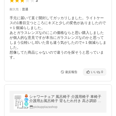
3
耐久性
：
普通
手元に届いて直ぐ開封してガッカリしました。ライトケー
スの1番目立つところにキズと少しの変色がありましたので
⭐️１個減らしました。

あとガラスレンズなのにこの価格ならと思い購入しました
が個人的な意見ですが本当にガラスレンズなのかと思って
しまう位軽いし叩いた音も違う気がしたので⭐️１個減らしま
した。

想像してた商品じゃないので違うのを探そうと思っていま
す。
違反報告
いいね
0
シャワーチェア 風呂椅子 介護用椅子 車椅子
介護用お風呂椅子 背もたれ付き 高さ調節 伸
縮式 高齢者
pickupplazashop