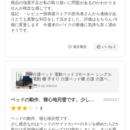
商品の強度不足か私の取り扱いに問題があるのかわかりま
せんが残念な感じです。

追記・・レビュー投稿後ストアの担当者さんから連絡があ
りとても真摯な対応をして頂きました。評価はもちろん⭐️5
個に変更します　今週末のバイクの整備に気持ち良く望め
そうです。
違反報告
いいね
2
介護ベッド 電動ベッド 2モーター シングル
電動 柵 手すり 介護ベッド柵 介護 介護ベッ
ド手すり リクライニングベッド マットレス
G-up Interior
付 介護用ベッド T40-2Q
ベッドの動作、寝心地完璧です。少し残念…
2025/1/17
3
ベッドの動作、寝心地完璧です。

少し残念なのはベッドのサイドカバーのネジを締めたら2カ
所だけ反対側が盛り上がってひび割れしました。ネジを最