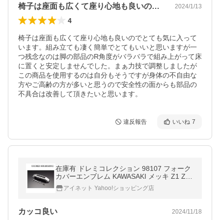
椅子は座面も広くて座り心地も良いのでと…
2024/1/13
4
椅子は座面も広くて座り心地も良いのでとても気に入って
います。組み立ても凄く簡単でとてもいいと思いますが一
つ残念なのは脚の部品のR角度がバラバラで組み上がって床
に置くと安定しませんでした。まぁ力技で調整しましたが
この商品を使用するのは自分もそうですが身体の不自由な
方やご高齢の方が多いと思うので安全性の面からも部品の
不具合は改善して頂きたいと思います。
違反報告
いいね
7
在庫有 ドレミコレクション 98107 フォーク
カバーエンブレム KAWASAKI メッキ Z1 Z2
Z1000 Z900 Z750D Z1000MK2 ZEPHYR FX
アイネット Yahoo!ショッピング店
Style
カッコ良い
2024/11/18