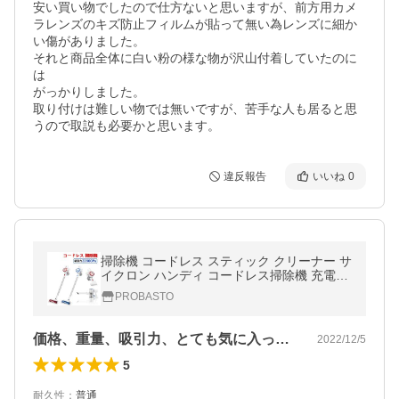
安い買い物でしたので仕方ないと思いますが、前方用カメ
ラレンズのキズ防止フィルムが貼って無い為レンズに細か
い傷がありました。

それと商品全体に白い粉の様な物が沢山付着していたのに
は

がっかりしました。

取り付けは難しい物では無いですが、苦手な人も居ると思
うので取説も必要かと思います。
違反報告
いいね
0
掃除機 コードレス スティック クリーナー サ
イクロン ハンディ コードレス掃除機 充電式
クリーナー 強力吸引 22000Pa
PROBASTO
価格、重量、吸引力、とても気に入ってま…
2022/12/5
5
耐久性
：
普通