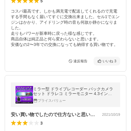
5
コスパ最高です。しかも満充電で配送してくれるので充電
する手間もなく届いてすぐに交換出来ました。セル1でエン
ジンはかかり、アイドリング時の音も何故か静かになりま
した。

走りもパワーが新車時に戻った様な感じです。

商品自体は純正品と何ら変わらないと思います。

安価なの2〜3年での交換になっても納得する買い物です。
違反報告
いいね
3
ミラー型 ドライブレコーダー バックカメラ
セット ドラレコ ミラーモニター 4.3インチ 1
70°広角 カラー 防水
プライスバリュー
安い買い物でしたので仕方ないと思います…
2021/10/19
3