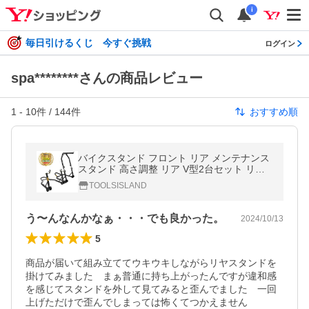
i
毎日引けるくじ 今すぐ挑戦
ログイン
spa********さんの商品レビュー
1
-
10
件 /
144
件
おすすめ順
バイクスタンド フロント リア メンテナンス
スタンド 高さ調整 リア V型2台セット リア
バイクスタンド 前輪 後輪 黒 ブラック 説明
TOOLSISLAND
書付き
う〜んなんかなぁ・・・でも良かった。
2024/10/13
5
商品が届いて組み立ててウキウキしながらリヤスタンドを
掛けてみました　まぁ普通に持ち上がったんですが違和感
を感じてスタンドを外して見てみると歪んでました　一回
上げただけで歪んでしまっては怖くてつかえません
