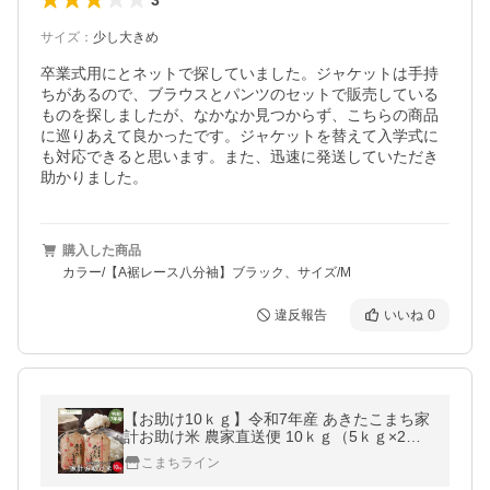
サイズ
：
少し大きめ
卒業式用にとネットで探していました。ジャケットは手持
ちがあるので、ブラウスとパンツのセットで販売している
ものを探しましたが、なかなか見つからず、こちらの商品
に巡りあえて良かったです。ジャケットを替えて入学式に
も対応できると思います。また、迅速に発送していただき
助かりました。
購入した商品
カラー/【A裾レース八分袖】ブラック、サイズ/M
違反報告
いいね
0
【お助け10ｋｇ】令和7年産 あきたこまち家
計お助け米 農家直送便 10ｋｇ（5ｋｇ×2
袋）
こまちライン