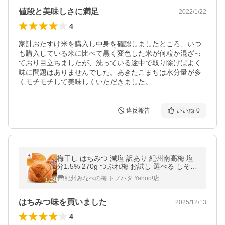
値段と美味しさに満足
2022/1/22
4
家計おたすけ米を購入し中身を確認しましたところ、いつ
も購入している米に比べて黒く変色した米が何粒か混ざっ
ており目立ちましたが、洗っている途中で取り除けばよく
味に問題はありませんでした。あきたこまちは水分量が多
くモチモチして美味しくいただきました。
違反報告
いいね
0
梅干し はちみつ 減塩 訳あり 紀州南高梅 塩
分1.5% 270g つぶれ梅 お試し 選べる しそ
甘い はちみつ梅 はちみつ梅干し 大粒 梅 う
紀州みなべの梅 トノハタ Yahoo!店
めぼし
はちみつ味を買いました
2025/12/13
4