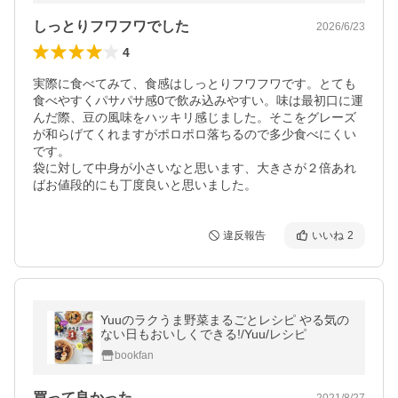
しっとりフワフワでした
2026/6/23
4
実際に食べてみて、食感はしっとりフワフワです。とても
食べやすくパサパサ感0で飲み込みやすい。味は最初口に運
んだ際、豆の風味をハッキリ感じました。そこをグレーズ
が和らげてくれますがポロポロ落ちるので多少食べにくい
です。

袋に対して中身が小さいなと思います、大きさが２倍あれ
ばお値段的にも丁度良いと思いました。
違反報告
いいね
2
Yuuのラクうま野菜まるごとレシピ やる気の
ない日もおいしくできる!/Yuu/レシピ
bookfan
買って良かった
2021/8/27