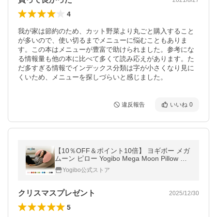
4
我が家は節約のため、カット野菜より丸ごと購入すること
が多いので、使い切るまでメニューに悩むこともありま
す。この本はメニューが豊富で助けられました。参考にな
る情報量も他の本に比べて多くて読み応えがあります。た
だ多すぎる情報でインデックス分類は字が小さくなり見に
くいため、メニューを探しづらいと感じました。
違反報告
いいね
0
【10％OFF＆ポイント10倍】 ヨギボー メガ
ムーン ピロー Yogibo Mega Moon Pillow ま
くら 腰枕 足枕 授乳クッション 足枕 腰痛 ク
Yogibo公式ストア
ッション ビーズクッション
クリスマスプレゼント
2025/12/30
5