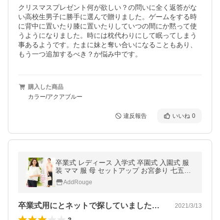
クリスマスプレゼント何が欲しい？の問いに全く返答がな
い高校生男子に勝手に選んで贈りました。ゲームをする時
に背中に置いたり膝に置いたりしていつの間にか黙って使
うようになりました。時には枕代わりにして眠ってしまう
事あるようです。たまに妹と奪い合いになることもあり、
もう一つ追加するべき？か悩み中です。
購入した商品
カラー/アクアブルー
違反報告
いいね
0
卒業式 レディース 入学式 卒園式 入園式 服
装 ママ 服 母 セットアップ お宮参り 七五三
スーツ 30代 40代 セレモニースーツ 大きい
AddRouge
サイズ 試着チケット対象
卒業式用にとネットで探していました。…
2021/3/13
3