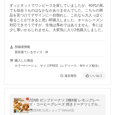
ずっとネットでワンピースを探していましたが、40代の私
でも似合うものはなかなかありませんでした。こちらの商
品を見つけてデザインに一目惚れし、これなら大人っぽく
着ることができると思い即購入しました。オールシーズン
対応できそうですが、生地は厚めではありません。冬には
少し寒いかもしれません。大変気に入り2色購入しました。
投稿者情報
普段着ているサイズ：M
購入した商品
カラー/ベージュ、サイズ/FREE（レディース：Mサイズ相当）
違反報告
いいね
1
ZENB ゼンブドーナツ 2種8個 レモングレー
ズ・コーヒーグレーズ 焼きドーナツ | グルテ
ンフリー お菓子 グルテンフリー スイーツ 糖
ZENB 公式ショップ Yahoo!店
質オフ お菓子