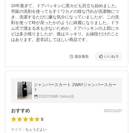
10年過ぎて、ドアパッキンに黒カビも目立ち始めました。
市販の洗剤を使ってもすぐワカメの様な汚れが洗濯物につ
き、洗濯するたびに嫌な気分になっていましたが、この洗
剤を使って時が戻ったかのように綺麗になりました。ドラ
ム式で溜まる水も少ないためか、ドアパッキンの上部にカ
ビは多少残りましたが、後はスッキリ。お値段だけのこと
はあります。是非試してほしい商品です。
違反報告
いいね
0
ジャンパースカート 2WAYジャンパースカー
ト
ZOZOTOWN Yahoo!店
おすすめ
2021/11/27
5
サイズ
：
ちょうどよい