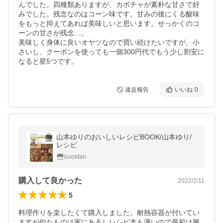
んでした。四種類ありますが、カボチャが素朴な甘さで好
みでした。残念なのはコーン味です。甘みの後にくる酸味
をもっと抑えてあれば美味しいと思います。せっかくのコ
ーンの甘さが残念…。

美味しく身体に良いオヤツなので買い続けたいですが、小
さいし、クーポンを使っても一個300円代でもう少し割安に
なると星5つです。
違反報告
いいね
0
山本ゆりのおいしいレシピBOOK/山本ゆり/
レシピ
bookfan
購入して良かった
2022/2/11
5
料理作りを楽したくて購入しました。耐熱容器が付いてい
ますが似たものは家にあるしレシピ本も薄いので最初は興