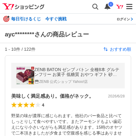
i
毎日引けるくじ 今すぐ挑戦
ログイン
ayc********さんの商品レビュー
1
-
10
件 /
122
件
おすすめ順
ZENB BATON ゼンブ バトン 全種8本 グルテ
ンフリー お菓子 低糖質 おやつ ギフト 砂糖
不使用 食物繊維 個包装 プレゼント 置き換え
ZENB 公式ショップ Yahoo!店
美味しく満足感あり。価格がネック。
2026/6/28
4
野菜の味が濃厚に感じられます。他社のバー食品と比べて
しっとりして食べやすいです。またアーモンドもよい歯応
えになり小さいながらも満足感があります。15時のオヤツ
で二本頂きましたが夕食まで空腹感を感じる事はありませ