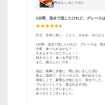
越前かに職人 甲羅組
1分間、流水で流したけれど、グレース
5
鮮度
：
非常に良い
、
大きさ
：
大きめ
、
身の詰ま
1分間、流水で流したけれど、グレースは、取れ
今夜、食べられるかな？

大きなタラバガニでした！！

焼きガニで、食べる予定です。

また、購入したいです。

追記、無事に夕食に、間に合いました(笑)

程よい塩味で、タラバガニの、身の詰まりも、
美味しくて、豪華な夕食になり、幸せでした。

プレゼントしても、喜ばれます(笑)

ありがとうございました。

ありがとうございました。