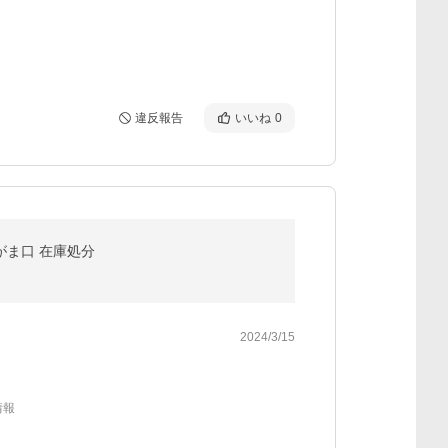
違反報告
いいね
0
がま口 在庫処分
2024/3/15
情報