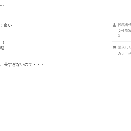
…
：
良い
投稿者
女性/60
S
！

)

購入し
カラー/
、長すぎないので・・・
