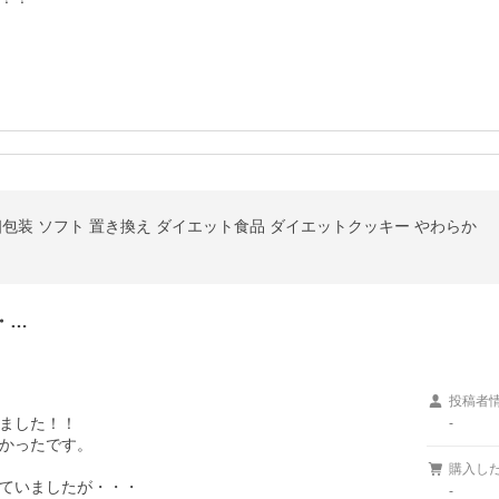
 個包装 ソフト 置き換え ダイエット食品 ダイエットクッキー やわらか
・…
投稿者
ました！！

-
かったです。

購入し
ていましたが・・・

-