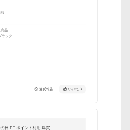
情報
た商品
ブラック
違反報告
いいね
3
母の日 FF ポイント利用 爆買