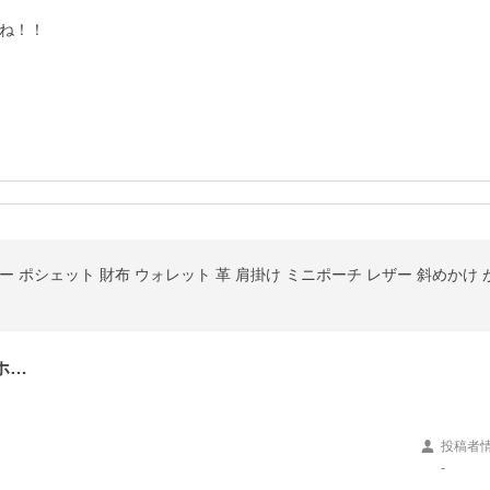
ね！！

 ポシェット 財布 ウォレット 革 肩掛け ミニポーチ レザー 斜めかけ 
ホ…
投稿者
-