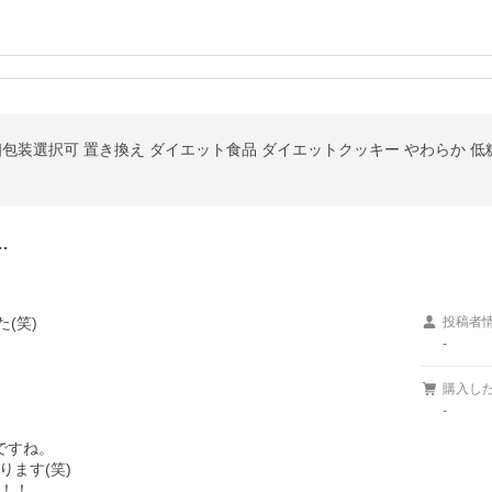
 個包装選択可 置き換え ダイエット食品 ダイエットクッキー やわらか 低
…
笑)

投稿者
-
購入し
-


すね。

ます(笑)

！！
