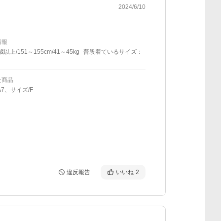
2024/6/10
情報
歳以上/151～155cm/41～45kg
普段着ているサイズ：
た商品
A7、サイズ/F
違反報告
いいね
2