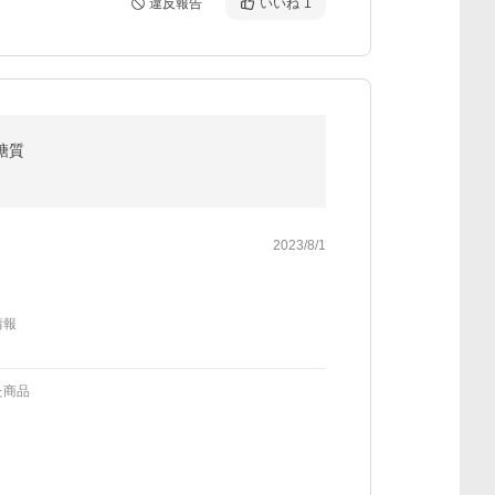
違反報告
いいね
1
糖質
2023/8/1
情報
た商品