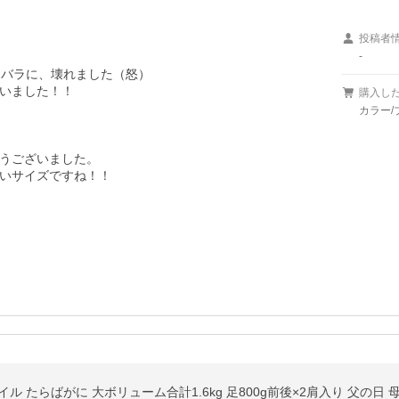
投稿者
-
バラに、壊れました（怒）

いました！！

購入し
カラー/
うございました。

いサイズですね！！

イル たらばがに 大ボリューム合計1.6kg 足800g前後×2肩入り 父の日 