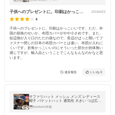
子供へのプレゼントに。印刷はかっこいい…
2019/4/23
4
子供へのプレゼントに。印刷はかっこいいです。ただ、外
国の規格のせいか、布団カバーがやや小さめです。また、
短辺側が入り口のただの袋なので、長辺がばっと開いてフ
ァスナー閉じの日本の布団カバーとは違い、布団が入れに
くいです。折角かっこいいのにそういった部分が勿体無い
感じですが、輸入品ということでこんなもんなのかなと思
います。
違反報告
いいね
0
サファリハット メッシュ メンズ レディース
帽子 バケットハット 通気性 大きい つば広帽
ハット 夏物 あご紐 アウトドア
korokoro本舗