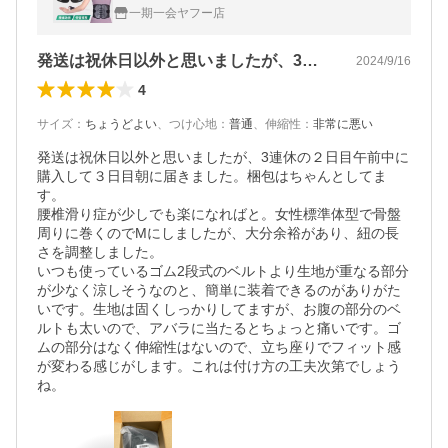
前産後 滑車 幅広 スポーツ 大きいサイズ サ
一期一会ヤフー店
ポート
発送は祝休日以外と思いましたが、3連休…
2024/9/16
4
サイズ
：
ちょうどよい
、
つけ心地
：
普通
、
伸縮性
：
非常に悪い
発送は祝休日以外と思いましたが、3連休の２日目午前中に
購入して３日目朝に届きました。梱包はちゃんとしてま
す。

腰椎滑り症が少しでも楽になればと。女性標準体型で骨盤
周りに巻くのでMにしましたが、大分余裕があり、紐の長
さを調整しました。

いつも使っているゴム2段式のベルトより生地が重なる部分
が少なく涼しそうなのと、簡単に装着できるのがありがた
いです。生地は固くしっかりしてますが、お腹の部分のベ
ルトも太いので、アバラに当たるとちょっと痛いです。ゴ
ムの部分はなく伸縮性はないので、立ち座りでフィット感
が変わる感じがします。これは付け方の工夫次第でしょう
ね。