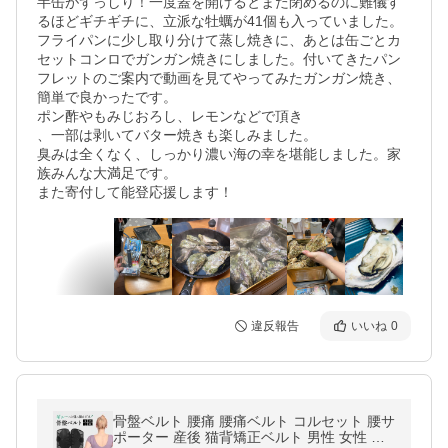
半缶がずっしり！一度蓋を開けるとまた閉めるのに難儀す
るほどギチギチに、立派な牡蠣が41個も入っていました。

フライパンに少し取り分けて蒸し焼きに、あとは缶ごとカ
セットコンロでガンガン焼きにしました。付いてきたパン
フレットのご案内で動画を見てやってみたガンガン焼き、
簡単で良かったです。

ポン酢やもみじおろし、レモンなどで頂き

、一部は剥いてバター焼きも楽しみました。

臭みは全くなく、しっかり濃い海の幸を堪能しました。家
族みんな大満足です。

また寄付して能登応援します！
違反報告
いいね
0
骨盤ベルト 腰痛 腰痛ベルト コルセット 腰サ
ポーター 産後 猫背矯正ベルト 男性 女性 産