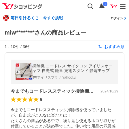
i
毎日引けるくじ 今すぐ挑戦
ログイン
miw********さんの商品レビュー
1
-
10
件 /
36
件
おすすめ順
掃除機 コードレス サイクロン アイリスオー
ヤマ 自走式 軽量 充電スタンド 静電モップ付
き 新生活 一人暮らし 安心延長保証対象
アイリスプラザ Yahoo!店
今までもコードレススティック掃除機を使…
2024/10/29
5
今までもコードレススティック掃除機を使っていました
が、自走式がこんなに楽だとは！

たくさんの商品がある中で、繰り返し使えるホコリ取りが
付属していることが決め手でした。使い捨て用品の罪悪感