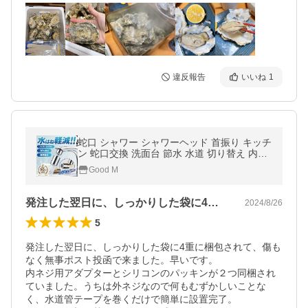
違反報告
いいね
1
蛇口 シャワー シャワーヘッド 首振り キッチ
ン 蛇口交換 洗面台 節水 水道 切り替え 内ネ
ジ 外ネジ 22mm 24mm
Good M
発注した翌日に、しっかりした袋に4重に…
2024/8/26
5
発注した翌日に、しっかりした袋に4重に梱包されて、傷も
なく無事ポスト投函で来ました。早いです。

内ネジ用アダプターとシリコンのパッキンが２つ同梱され
ていました。うちは外ネジなので何もむずかしいことな
く、水道管テープを巻くだけで簡単に設置完了。
