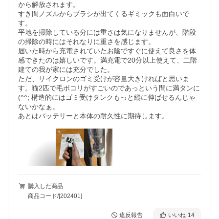
から解放されます。

すき間ノズルからブラシが出てくるギミックも面白いで
す。

平地を掃除している分には重さは気になりませんが、階段
の掃除の時にはそれなりに重さを感じます。

届いた時から充電されていたお陰ですぐに使えて良さを体
感できたのは嬉しいです。満充電で20分以上使えて、二階
建ての我が家には充分でした。

ただ、サイクロンのゴミ受けが容量大きければと思いま
す。猫2匹で毛ボコリがすごいのであっという間に満タンに
(^^; 構造的にはゴミ受けタンクもっと縦に伸ばせるんじゃ
ないかなぁ。

あとはバッテリーと本体の耐久性に期待します。
購入した商品
商品コード/[202401]
違反報告
いいね
14