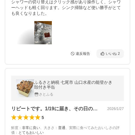
シャワーの切り替えはクリック感があり操作しく、シャワ
ーヘッドも軽く回ります。シンク掃除など使い勝手がとて
も良くなりました。
違反報告
いいね
2
ふるさと納税 七尾市 山口水産の能登かき
殻付き半缶
さとふる
リピートです。1/19に届き、その日の…
2026/1/27
5
鮮度
：
非常に良い
、
大きさ
：
普通
、
実際に食べてみたおいしさの評
価
：
とてもおいしい