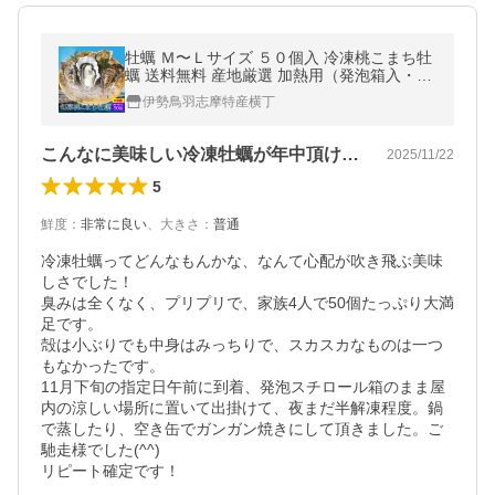
牡蠣 Ｍ〜Ｌサイズ ５０個入 冷凍桃こまち牡
蠣 送料無料 産地厳選 加熱用（発泡箱入・牡
蠣ナイフ・片手用軍手付き）海鮮バーベキュ
伊勢鳥羽志摩特産横丁
ーセット お中元 ギフト
こんなに美味しい冷凍牡蠣が年中頂ける幸せ
2025/11/22
5
鮮度
：
非常に良い
、
大きさ
：
普通
冷凍牡蠣ってどんなもんかな、なんて心配が吹き飛ぶ美味
しさでした！

臭みは全くなく、プリプリで、家族4人で50個たっぷり大満
足です。

殻は小ぶりでも中身はみっちりで、スカスカなものは一つ
もなかったです。

11月下旬の指定日午前に到着、発泡スチロール箱のまま屋
内の涼しい場所に置いて出掛けて、夜まだ半解凍程度。鍋
で蒸したり、空き缶でガンガン焼きにして頂きました。ご
馳走様でした(^^)

リピート確定です！