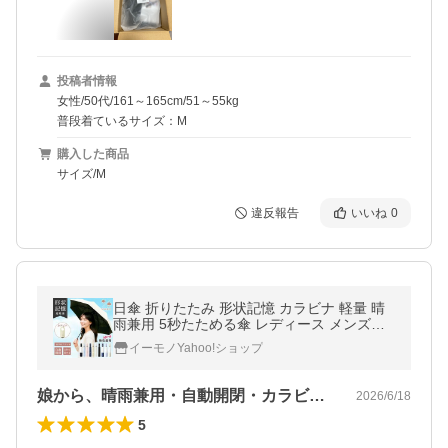
投稿者情報
女性/50代/161～165cm/51～55kg
普段着ているサイズ：M
購入した商品
サイズ/M
違反報告
いいね
0
日傘 折りたたみ 形状記憶 カラビナ 軽量 晴
雨兼用 5秒たためる傘 レディース メンズ兼
用 UVカット100% ワンタッチ 自動開閉 コン
イーモノYahoo!ショップ
パクト 丈夫 6本骨 遮熱
娘から、晴雨兼用・自動開閉・カラビナ・…
2026/6/18
5