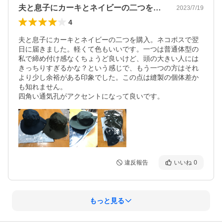
夫と息子にカーキとネイビーの二つを購入…
2023/7/19
4
夫と息子にカーキとネイビーの二つを購入。ネコポスで翌
日に届きました。軽くて色もいいです。一つは普通体型の
私で締め付け感なくちょうど良いけど、頭の大きい人には
きっちりすぎるかな？という感じで、もう一つの方はそれ
より少し余裕がある印象でした。この点は縫製の個体差か
も知れません。

四角い通気孔がアクセントになって良いです。
違反報告
いいね
0
もっと見る