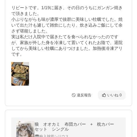
リピートです。1/19に届き、その日のうちにガンガン焼き
で頂きました。

小ぶりながらも味が濃厚で抜群に美味しい牡蠣でした。焼
いて出た汁も濾して雑炊にしたり、炊き込みご飯にして余
さず堪能しました。

実は私だけ入院中で届きたてを食べられなかったのです
が、家族が外した身を冷凍して置いてくれたお陰で、退院
してから美味しい牡蠣にありつけました。加熱後冷凍アリ
です。
違反報告
いいね
0
狼 オオカミ 布団カバー + 枕カバー
セット シングル
輸入雑貨シリウス