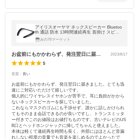
アイリスオーヤマ ネックスピーカー Bluetoo
th 通話 防水 13時間連続再生 首掛け スピー
カー 送信機付き MKH-150 ブラック 【ギフ
みの76マーケット
トラッピング対応】
お盆前にもかかわらず、発注翌日に届きま…
2023/8/17
5
音質
：
良い
お盆前にもかかわらず、発注翌日に届きました。とても迅
速にご対応いただけて嬉しいです。

個人的にワイヤレスイヤホンが苦手で、耳に負担がかから
ないネックスピーカーを探していました。

これならマスクのゴムにも干渉せず、誰かに話しかけられ
てもそのまま会話できるのが良いですし、トランスミッタ
ー付きでこのお値段はお値打ちものです。古いテレビのUS
B口とヘッドホンジャックに挿してちゃんと使えました。

本体は軽くて連続再生時間も長く、外部にはほとんど音漏
れしない程度の音量でも音楽を楽しめるのでよかったで