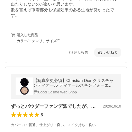
出たりしないのが良いと思います。

欲を言えば巾着部分も保温効果のある生地が良かったで
す。
購入した商品
カラー/コデマリ、サイズ/F
違反報告
いいね
0
【写真変更必須】Christian Dior クリスチャ
ンディオール ディオールスキンフォーエヴ
ァークッション（リフィル） #1N NEUTRAL
Good Cosme Web Shop
SPF35-PA+++ 14g
ずっとパウダーファンデ派でしたが、乾燥…
2020/10/10
5
カバー力
：
普通
、
仕上がり
：
良い
、
メイク持ち
：
良い