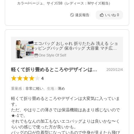
カラー/ベージュ、サイズ/38（レディース：Mサイズ相当）
違反報告
いいね
0
エコバッグ おしゃれ 折りたたみ 洗える ショ
ッピングバッグ 保冷バッグ 大容量 マチ広め
トートバッグ レディース ファスナー付き 洗
One Style Of Self
濯 軽量 メンズ コンパクト
軽くて折り畳めるところやデザインは大変…
2020/12/4
4
重量感
：
非常に軽い
、
生地
：
薄め
軽くて折り畳めるところやデザインは大変気に入っていま
す。

ただ、やはりこの薄さでは保温機能はあまり感じないので
★-1で。

それでもなんの加工もないエコバッグよりは良いかな〜く
らいの感じで使った方が良いかも。

バッグの口が巾着型になっているので中身が見えたら飛び