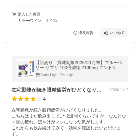
購入した商品
カラー/ワイン、サイズ/-
違反報告
いいね
0
【訳あり：賞味期限2025年1月末】ブルーベ
リー サプリ 100倍濃縮 2100mg アントシア
ニン メグスノキ ビルベリー サプリメント Bl
Body Light Change.
ueeye Clear 60粒 送料無料
在宅勤務が続き眼精疲労がひどくなりまし…
2020/11/12
4
在宅勤務が続き眼精疲労がひどくなりました。

こちらはまだ飲み出して1〜2週間くらいですが、なんとな
く目の疲れ、ぼやけがマシになった気がします。

これからも飲み続けてみて、効果を確認したいと思いま
す。