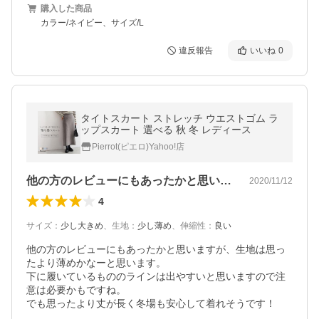
購入した商品
カラー/ネイビー、サイズ/L
違反報告
いいね
0
タイトスカート ストレッチ ウエストゴム ラ
ップスカート 選べる 秋 冬 レディース
Pierrot(ピエロ)Yahoo!店
他の方のレビューにもあったかと思います…
2020/11/12
4
サイズ
：
少し大きめ
、
生地
：
少し薄め
、
伸縮性
：
良い
他の方のレビューにもあったかと思いますが、生地は思っ
たより薄めかなーと思います。

下に履いているもののラインは出やすいと思いますので注
意は必要かもですね。

でも思ったより丈が長く冬場も安心して着れそうです！