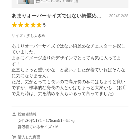
ZOZOTOWN Yahoo!店
あまりオーバーサイズではない綺麗めなチ…
2024/12/28
5
サイズ
：
少し大きめ
あまりオーバーサイズではない綺麗めなチェスターを探し
ていました。

まさにイメージ通りのデザインでとっても気に入ってま
す！

正直ちょっと重いかな…と思いましたが着ていればそんな
に気になりません。

ただ、丈がとっても長いので高身長の私にはちょうど良い
ですが、標準的な身長の人とかはちょっと大変かも…(お店
で見た時は、丈を詰める人もいるって言ってました)
投稿者情報
女性/30代/171～175cm/51～55kg
普段着ているサイズ：M
購入した商品