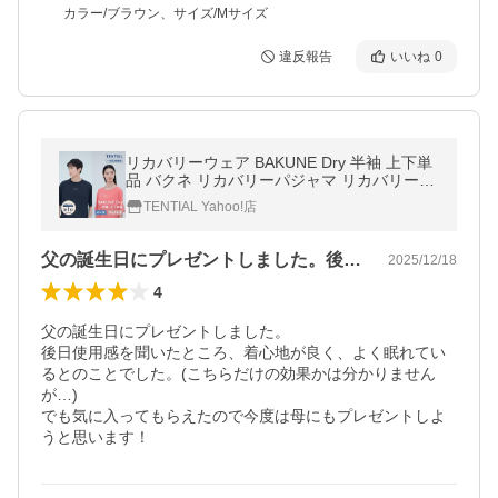
カラー/ブラウン、サイズ/Mサイズ
違反報告
いいね
0
リカバリーウェア BAKUNE Dry 半袖 上下単
品 バクネ リカバリーパジャマ リカバリーウ
エア 一般医療機器 レディース メンズ テンシ
TENTIAL Yahoo!店
ャル 爆買
父の誕生日にプレゼントしました。後日使…
2025/12/18
4
父の誕生日にプレゼントしました。

後日使用感を聞いたところ、着心地が良く、よく眠れてい
るとのことでした。(こちらだけの効果かは分かりません
が…)

でも気に入ってもらえたので今度は母にもプレゼントしよ
うと思います！