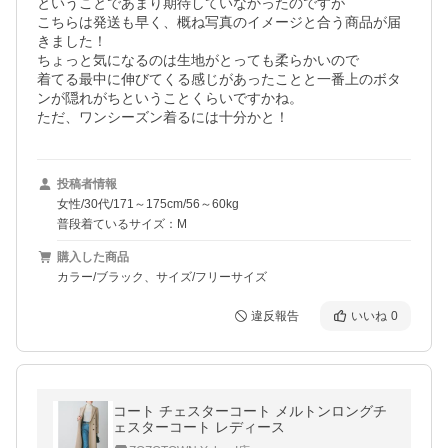
ということであまり期待していなかったのですが

こちらは発送も早く、概ね写真のイメージと合う商品が届
きました！

ちょっと気になるのは生地がとっても柔らかいので

着てる最中に伸びてくる感じがあったことと一番上のボタ
ンが隠れがちということくらいですかね。

ただ、ワンシーズン着るには十分かと！
投稿者情報
女性/30代/171～175cm/56～60kg
普段着ているサイズ：M
購入した商品
カラー/ブラック、サイズ/フリーサイズ
違反報告
いいね
0
コート チェスターコート メルトンロングチ
ェスターコート レディース