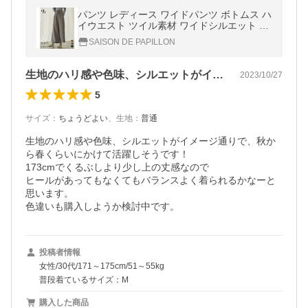
パンツ レディース ワイドパンツ ボトムス ハ
イウエスト ツイル素材 ワイドシルエット 体
型カバー 無地 両サイドポケット フロントリ
SAISON DE PAPILLON
ボンポケット ウ
生地のハリ感や色味、シルエットがイメー…
2023/10/27
5
サイズ
：
ちょうどよい
、
生地
：
普通
生地のハリ感や色味、シルエットがイメージ通りで、秋か
ら春くらいにかけて活躍しそうです！

173cmでくるぶしより少し上の丈感なので

ヒールがあってもなくてもバランスよく着られるかなーと
思います。

色違いも購入しようか検討中です。
投稿者情報
女性/30代/171～175cm/51～55kg
普段着ているサイズ：M
購入した商品