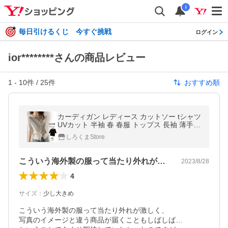
i
毎日引けるくじ 今すぐ挑戦
ログイン
ior********さんの商品レビュー
1
-
10
件 /
25
件
おすすめ順
カーディガン レディース カットソー tシャツ
UVカット 半袖 春 春服 トップス 長袖 薄手
アウター ゆったり 通勤 OL きれいめ シンプ
しろくまStore
ル
こういう海外製の服って当たり外れが激し…
2023/8/28
4
サイズ
：
少し大きめ
こういう海外製の服って当たり外れが激しく、

写真のイメージと違う商品が届くこともしばしば…
