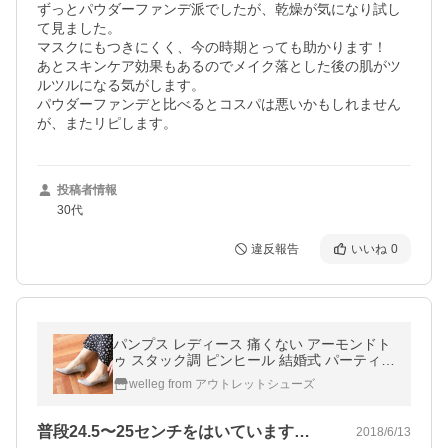
ずっとパウダーファンデ派でしたが、乾燥が気になり試し
て見ました。

マスクにもつきにくく、今の時期とっても助かります！

あとスキンケア効果もあるのでメイク落とした後の肌がツ
ルツルになる気がします。

パウダーファンデと比べるとコスパは悪いかもしれません
が、またリピします。
投稿者情報
30代
違反報告
いいね
0
パンプス レディース 痛くない アーモンドト
ゥ スタック調 ピンヒール 結婚式 パーティ
フォーマル 送料無料 在庫限り
welleg from アウトレットシューズ
普段24.5〜25センチをはいています…
2018/6/13