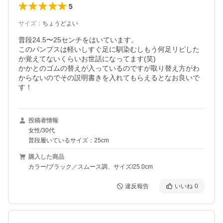
5
サイズ
：
ちょうどよい
普段24.5〜25センチをはいています。

このパンプスは軽いしすぐ足に馴染むしもう何足リピした
か覚えてないくらいお世話になってます(笑)

かかとのゴムの替えが入っているのですが取り替え方がわ
からないのでその説明書きを入れてもらえるとなお良いで
す！
投稿者情報
女性/30代
普段履いているサイズ：25cm
購入した商品
カラー/ブラック／スムース調、サイズ/25.0cm
違反報告
いいね
0