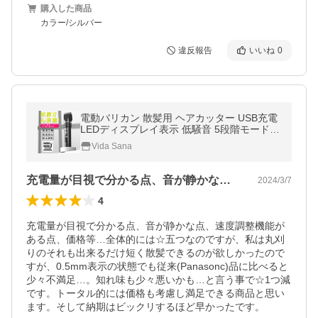
購入した商品
カラー/シルバー
違反報告
いいね
0
電動バリカン 散髪用 ヘアカッター USB充電
LEDディスプレイ表示 低騒音 5段階モード
防水 切れ味抜群 アタッチメント付き プロ仕
Vida Sana
様
充電量が目視で分かる点、音が静かな点、…
2024/3/7
4
充電量が目視で分かる点、音が静かな点、速度調整機能が
ある点、価格等…全体的には☆五つなのですが、私は丸刈
りのそれも出来るだけ短く散髪できるのが欲しかったので
すが、0.5mm表示の状態でも従来(Panasonc)品に比べると
少々不満足…。知れ味も少々悪いかも…と言う事で☆1つ減
です。トータル的には価格も考慮し満足できる商品と思い
ます。そして納期はビックリするほど早かったです。