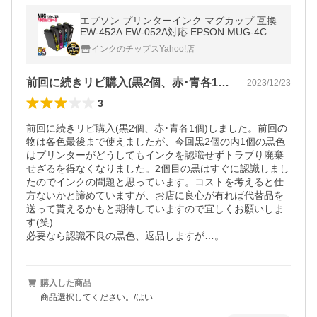
エプソン プリンターインク マグカップ 互換
EW-452A EW-052A対応 EPSON MUG-4CL
互換 4色自由選択 互換インクカートリッジ
インクのチップスYahoo!店
前回に続きリピ購入(黒2個、赤･青各1…
2023/12/23
3
前回に続きリピ購入(黒2個、赤･青各1個)しました。前回の
物は各色最後まで使えましたが、今回黒2個の内1個の黒色
はプリンターがどうしてもインクを認識せずトラブり廃棄
せざるを得なくなりました。2個目の黒はすぐに認識しまし
たのでインクの問題と思っています。コストを考えると仕
方ないかと諦めていますが、お店に良心が有れば代替品を
送って貰えるかもと期待していますので宜しくお願いしま
す(笑)　

必要なら認識不良の黒色、返品しますが…。
購入した商品
商品選択してください。/はい