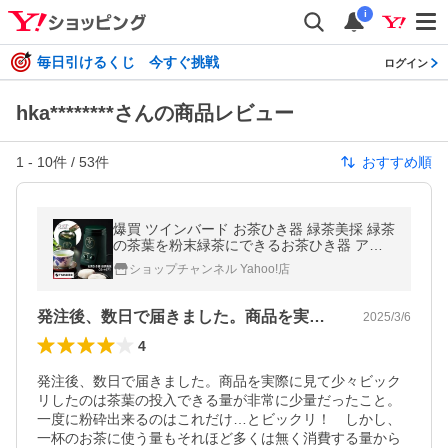
i
毎日引けるくじ 今すぐ挑戦
ログイン
hka********さんの商品レビュー
1
-
10
件 /
53
件
おすすめ順
爆買 ツインバード お茶ひき器 緑茶美採 緑茶
の茶葉を粉末緑茶にできるお茶ひき器 アレ
ンジレシピ満載なレシピブック付き 茶葉を
ショップチャンネル Yahoo!店
手軽に粉茶に GS-46
発注後、数日で届きました。商品を実際に…
2025/3/6
4
発注後、数日で届きました。商品を実際に見て少々ビック
リしたのは茶葉の投入できる量が非常に少量だったこと。
一度に粉砕出来るのはこれだけ…とビックリ！　しかし、
一杯のお茶に使う量もそれほど多くは無く消費する量から