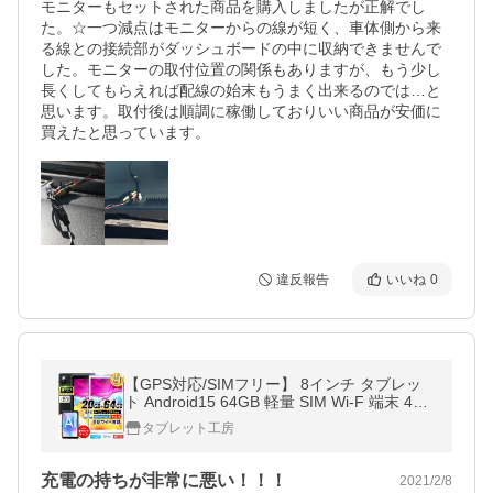
モニターもセットされた商品を購入しましたが正解でし
た。☆一つ減点はモニターからの線が短く、車体側から来
る線との接続部がダッシュボードの中に収納できませんで
した。モニターの取付位置の関係もありますが、もう少し
長くしてもらえれば配線の始末もうまく出来るのでは…と
思います。取付後は順調に稼働しておりいい商品が安価に
買えたと思っています。
違反報告
いいね
0
【GPS対応/SIMフリー】 8インチ タブレッ
ト Android15 64GB 軽量 SIM Wi-F 端末 4GL
TE Widevine タブレットpc 本体 ブラック S8
タブレット工房
Pro
充電の持ちが非常に悪い！！！
2021/2/8