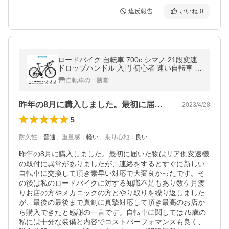
違反報告
いいね
0
ロードバイク 自転車 700c シマノ 21段変速
ドロップハンドル 入門 初心者 速い自転車 自
転車本体 通勤 通学 TRINX-TEMPO1.0
自転車の一勝堂
昨年の8月に購入しました。最初に届いた…
2023/4/28
5
耐久性
：
普通
、
重量感
：
軽い
、
乗り心地
：
良い
昨年の8月に購入しました。最初に届いた物はリア側変速機
の取付に異常がありましたが、連絡をするとすぐに新しい
自転車に交換して頂き素早い対応で大変良かったです。そ
の後は私のロードバイクに対する知識不足もあり数ケ月渡
りお店の方やメカニックの方とやり取りを繰り返しました
が、最後の最後まで真剣に真摯対応して頂き最高のお店か
ら購入できたと感謝の一言です。自転車に関しては75歳の
私には十分な装備と内容でコストパーフォマンスも良く、