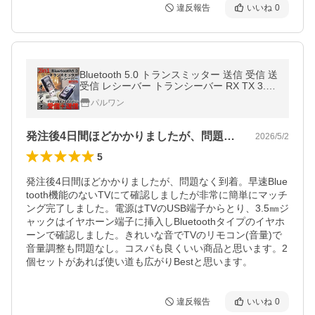
違反報告
いいね
0
Bluetooth 5.0 トランスミッター 送信 受信 送
受信 レシーバー トランシーバー RX TX 3.5
mm ワイヤレス 接続 USB 給電 スピーカー
パルワン
ヘッドホン イヤホン BULJACK
発注後4日間ほどかかりましたが、問題な…
2026/5/2
5
発注後4日間ほどかかりましたが、問題なく到着。早速Blue
tooth機能のないTVにて確認しましたが非常に簡単にマッチ
ング完了しました。電源はTVのUSB端子からとり、3.5㎜ジ
ャックはイヤホーン端子に挿入しBluetoothタイプのイヤホ
ーンで確認しました。きれいな音でTVのリモコン(音量)で
音量調整も問題なし。コスパも良くいい商品と思います。2
個セットがあれば使い道も広がりBestと思います。
違反報告
いいね
0