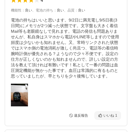
4
機能性
：
良い
、
電池の持ち
：
良い
、
品質
：
良い
電池の持ちはいいと思います。9/2日に満充電し9/5日夜(3
日間)にメモリが2つ減った状態です。文字盤も大きく着信
Mail等も老眼鏡なしで見れます。電話の発信も問題ありま
せんが、私自身はスマホから電話やLINE等しますので使用
頻度は少ないかも知れません。又、常時リンクされた状態
ではスマホ側の電池消耗が激しく尚且つ、電話等の着信時
腕時計側が優先される？ようなので少々不便です。設定の
仕方が正しくないのかも知れませんので、詳しい設定の方
法を教えて頂ければ有難いです！私として一番の問題は血
圧測定機能が無かった事です。血圧は常識的に有るものと
思っていましたが、早とちりを少々後悔しています。
違反報告
いいね
1