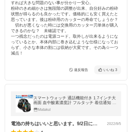
すれば大きな問題のない事が分かり一安心。

粉砕のきめ細かさは無段階の調整が出来、自分好みの粉砕
状態が得らるのも良かったです。価格的にも安く買えたと
思っています。後は粉砕用のカッターの寿命でしょうか？
　切れが悪くなった時には交換用のカッター刃単体が購入
できるのかな？　未確認です。

一つ残念だったのは電源コード。取外しが出来るようにな
っているとか、本体内部に巻き込むような仕様になってお
らず、小さな本体の割には収納が大変です。その為☆一つ
減点！
違反報告
いいね
3
スマートウォッチ 通話機能付き 1.7インチ大
画面 血中酸素濃度計 フルタッチ 着信通知 歩
数計 IP68防水 母の日 プレゼント 夏 おすす
Matakul
め 2024最新
電池の持ちはいいと思います。9/2日に…
2022/9/5