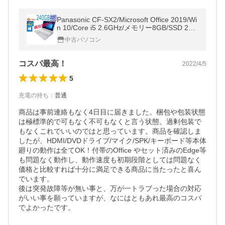
Panasonic CF-SX2/Microsoft Office 2019/Wi
n 10/Core i5 2.6GHz/メモリー8GB/SSD 240
GB/DVDスーパーマルチ/12インチHD+/無線
中古パソコン
搭載/HDMI/USB3.0/ノートパソコン
コスパ最高！
2022/4/5
5
充電の持ち
：
普通
商品は事前連絡もなく4日目に届きました。梱包や包装状態
は極標準的で可もなく不可もなくと言う状態。過剰包装で
もなくこれでいいのではと思っています。商品を確認しま
したが、HDMI/DVDドライブ/マイク/SPK/キーボード等本体
廻りの動作は全てOK！付帯のOffice やセット済みのEdge等
も問題なく動作し、動作速度も初期段階としては問題なく
価格と比較すれば十分に満足できる商品に当たったと喜ん
でいます。

後は突発故障等が無い事と、万が一トラブった場合の対応
がいい事を願っていますが、なにはともあれ最高のコスパ