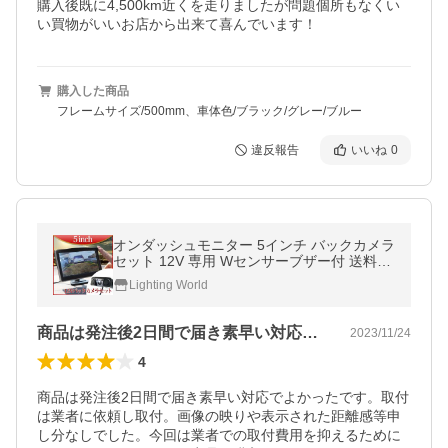
購入後既に4,500km近くを走りましたが問題個所もなくい
い買物がいいお店から出来て喜んでいます！
購入した商品
フレームサイズ/500mm、車体色/ブラック/グレー/ブルー
違反報告
いいね
0
オンダッシュモニター 5インチ バックカメラ
セット 12V 専用 Wセンサーブザー付 送料無
D510BC893B
Lighting World
商品は発注後2日間で届き素早い対応でよ…
2023/11/24
4
商品は発注後2日間で届き素早い対応でよかったです。取付
は業者に依頼し取付。画像の映りや表示された距離感等申
し分なしでした。今回は業者での取付費用を抑えるために