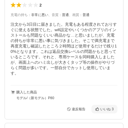
2
充電の持ち
：
非常に悪い
、
音質
：
普通
、
画質
：
普通
注文から3日目に届きました。充電もある程度されておりす
ぐに使える状態でした。wifi設定やいくつかのアプリのイン
ストールも問題なくいい商品かな…と思いましたが、充電
の持ちが非常に悪い事に気づきました。そこで満充電まで
再度充電し確認したところ２時間ほど使用するだけで残り1
0%となります。これは返品交換レベルの問題かもと思って
いるところです。それと、専用ケースを同時購入しました
が、画面上へのハミ出しが大きくタップ等の操作がやりづ
らく問題が多いです。一部自分でカットし使用していま
す。
購入した商品
モデル/（新モデル）P80
違反報告
いいね
3