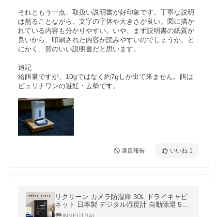
それともう一点、取扱い説明書が好印象です。丁寧な説明
は然ることながら、文字の字体や大きさが良い。図に描か
れている内容も分かりやすい。いや、まず説明書の紙質が
良いから、印刷された内容が読みやすいのでしょうか。と
にかく、質のいい説明書だと思います。

追記

給餌量ですが、10gではなく約7gしか出て来ません。餌は
ピュリナワンの避妊・去勢です。
違反報告
いいね
1
リクリーン カメラ防湿庫 30L ドライキャビ
ネット 日本製 デジタル湿度計 自動除湿 5年
保証 防湿庫 日本品質 超高精度 カメラ カビ
INNEUTRAL