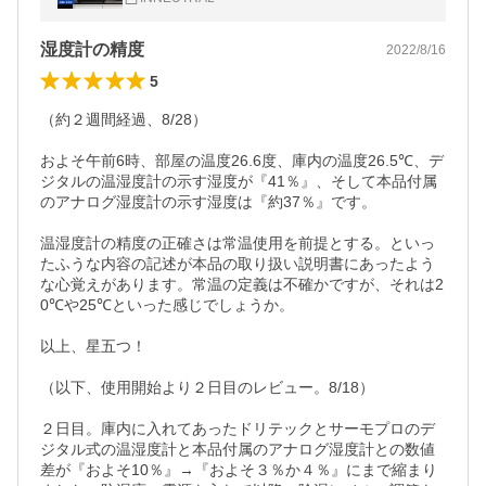
対策
湿度計の精度
2022/8/16
5
（約２週間経過、8/28）

およそ午前6時、部屋の温度26.6度、庫内の温度26.5℃、デ
ジタルの温湿度計の示す湿度が『41％』、そして本品付属
のアナログ湿度計の示す湿度は『約37％』です。

温湿度計の精度の正確さは常温使用を前提とする。といっ
たふうな内容の記述が本品の取り扱い説明書にあったよう
な心覚えがあります。常温の定義は不確かですが、それは2
0℃や25℃といった感じでしょうか。

以上、星五つ！

（以下、使用開始より２日目のレビュー。8/18）

２日目。庫内に入れてあったドリテックとサーモプロのデ
ジタル式の温湿度計と本品付属のアナログ湿度計との数値
差が『およそ10％』→『およそ３％か４％』にまで縮まり