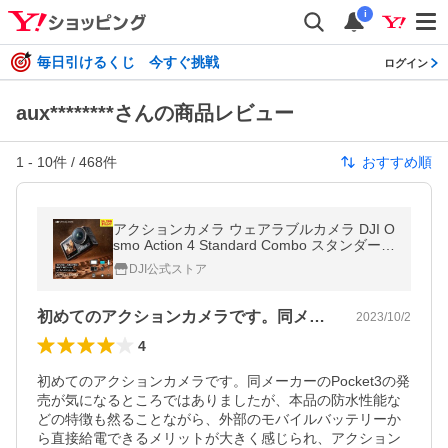
i
毎日引けるくじ 今すぐ挑戦
ログイン
aux********さんの商品レビュー
1
-
10
件 /
468
件
おすすめ順
アクションカメラ ウェアラブルカメラ DJI O
smo Action 4 Standard Combo スタンダード
コンボ OA4 Action4 4K/120fps 防水 耐寒 オ
DJI公式ストア
ズモアクション 縦向き撮影
初めてのアクションカメラです。同メーカ…
2023/10/2
4
初めてのアクションカメラです。同メーカーのPocket3の発
売が気になるところではありましたが、本品の防水性能な
どの特徴も然ることながら、外部のモバイルバッテリーか
ら直接給電できるメリットが大きく感じられ、アクション