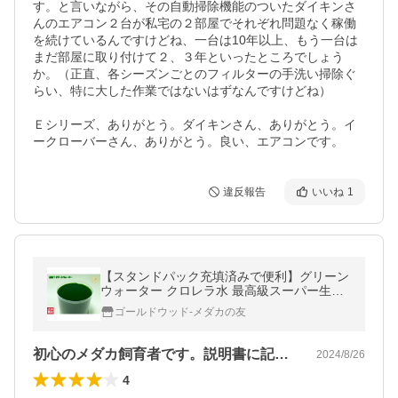
す。と言いながら、その自動掃除機能のついたダイキンさ
んのエアコン２台が私宅の２部屋でそれぞれ問題なく稼働
を続けているんですけどね、一台は10年以上、もう一台は
まだ部屋に取り付けて２、３年といったところでしょう
か。（正直、各シーズンごとのフィルターの手洗い掃除ぐ
らい、特に大した作業ではないはずなんですけどね）

Ｅシリーズ、ありがとう。ダイキンさん、ありがとう。イ
ークローバーさん、ありがとう。良い、エアコンです。
違反報告
いいね
1
【スタンドパック充填済みで便利】グリーン
ウォーター クロレラ水 最高級スーパー生ク
ロレラ使用 【容量、保存パック有無を選択
ゴールドウッド-メダカの友
して下さい。】
初心のメダカ飼育者です。説明書に記され…
2024/8/26
4