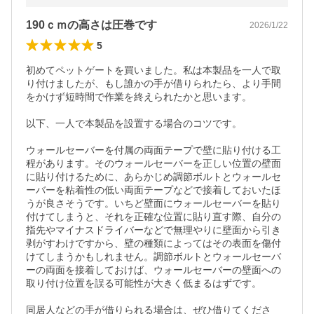
190ｃｍの高さは圧巻です
2026/1/22
5
初めてペットゲートを買いました。私は本製品を一人で取
り付けましたが、もし誰かの手が借りられたら、より手間
をかけず短時間で作業を終えられたかと思います。

以下、一人で本製品を設置する場合のコツです。

ウォールセーバーを付属の両面テープで壁に貼り付ける工
程があります。そのウォールセーバーを正しい位置の壁面
に貼り付けるために、あらかじめ調節ボルトとウォールセ
ーバーを粘着性の低い両面テープなどで接着しておいたほ
うが良さそうです。いちど壁面にウォールセーバーを貼り
付けてしまうと、それを正確な位置に貼り直す際、自分の
指先やマイナスドライバーなどで無理やりに壁面から引き
剥がすわけですから、壁の種類によってはその表面を傷付
けてしまうかもしれません。調節ボルトとウォールセーバ
ーの両面を接着しておけば、ウォールセーバーの壁面への
取り付け位置を誤る可能性が大きく低まるはずです。

同居人などの手が借りられる場合は、ぜひ借りてくださ