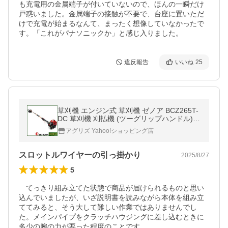
も充電用の金属端子が付いていないので、ほんの一瞬だけ
戸惑いました。金属端子の接触が不要で、台座に置いただ
けで充電が始まるなんて、まったく想像していなかったで
す。「これがパナソニックか」と感じ入りました。
違反報告
いいね
25
草刈機 エンジン式 草刈機 ゼノア BCZ265T-
DC 草刈機 刈払機 (ツーグリップハンドル)
(26ccクラス)
アグリズ Yahoo!ショッピング店
スロットルワイヤーの引っ掛かり
2025/8/27
5
　てっきり組み立てた状態で商品が届けられるものと思い
込んでいましたが、いざ説明書を読みながら本体を組み立
ててみると、そう大して難しい作業ではありませんでし
た。メインパイプをクラッチハウジングに差し込むときに
多少の腕の力が要った程度のことです。
