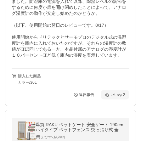
ました。防湿庫の電源を入れて以降、除湿レベルの調節を
するために何度か扉を開け閉めしたことによって、アナロ
グ湿度計の動作が安定し始めたのかどうか。

（以下、使用開始の翌日のレビューです。8/17）

使用開始からドリテックとサーモプロのデジタル式の温湿
度計を庫内に入れておいたのですが、それらの湿度計の数
値がほぼ同じである一方、本品付属のアナログの湿度計が
購入した商品
カラー/30L
違反報告
いいね
2
爆買 RAKU ペットゲート 安全ゲート 190cm
ハイタイプ ペットフェンス 突っ張り式 全間
隔3.5cm ドア付き 取付幅61.5-246cm選択可
えびす-JAPAN
脱走防止フェンス 飛び越え防止