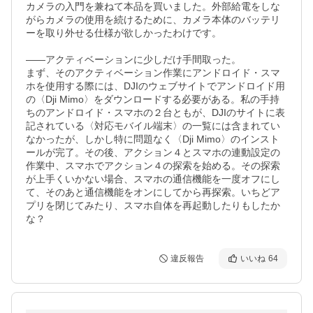
カメラの入門を兼ねて本品を買いました。外部給電をしな
がらカメラの使用を続けるために、カメラ本体のバッテリ
ーを取り外せる仕様が欲しかったわけです。

――アクティベーションに少しだけ手間取った。

まず、そのアクティベーション作業にアンドロイド・スマ
ホを使用する際には、DJIのウェブサイトでアンドロイド用
の〈Dji Mimo〉をダウンロードする必要がある。私の手持
ちのアンドロイド・スマホの２台ともが、DJIのサイトに表
記されている〈対応モバイル端末〉の一覧には含まれてい
なかったが、しかし特に問題なく〈Dji Mimo〉のインスト
ールが完了。その後、アクション４とスマホの連動設定の
作業中、スマホでアクション４の探索を始める。その探索
が上手くいかない場合、スマホの通信機能を一度オフにし
て、そのあと通信機能をオンにしてから再探索。いちどア
プリを閉じてみたり、スマホ自体を再起動したりもしたか
な？
違反報告
いいね
64