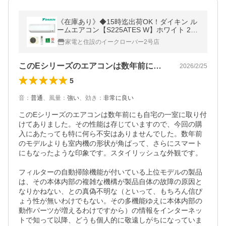
《在庫あり》◆15時迄出荷OK！ダイキン ル
ームエアコン【S225ATES W】ホワイト 202
5年 Eシリーズ 室内電源タイプ 単相100V 6
家電と住設のイークローバー2号店
畳程度 (旧品番 S224ATES W)
このEシリーズのエアコンは数年前にも自…
2026/2/25
5
音
：
普通
、
風量
：
強い
、
効き
：
非常に良い
このEシリーズのエアコンは数年前にも自宅の一室に取り付
けてありました。その性能は存じていますので、今回の購
入にあたっても特に何ら不安はありませんでした。数年前
のモデルよりも室内機の形状が角ばって、さらにスマート
にもなったような印象です。スタイリッシュな外観です。

フィルターの自動掃除機能が付いている上位モデルの製品
は、その本体内部の複雑な機構が製品自体の故障の原因と
なりかねない、との真偽不明な（といって、もちろん信ぴ
ょう性が無いわけでもない。その多機能ゆえに本体内部の
動作パーツが増えるわけですから）の情報をインターネッ
トで知って以降、どうも個人的に敬遠しがちになっていま