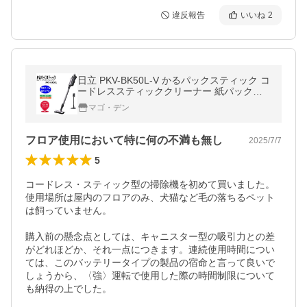
違反報告
いいね
2
日立 PKV-BK50L-V かるパックスティック コ
ードレススティッククリーナー 紙パック式
掃除機 ライトラベンダー 新品
マゴ・デン
フロア使用において特に何の不満も無し
2025/7/7
5
コードレス・スティック型の掃除機を初めて買いました。
使用場所は屋内のフロアのみ、犬猫など毛の落ちるペット
は飼っていません。

購入前の懸念点としては、キャニスター型の吸引力との差
がどれほどか、それ一点につきます。連続使用時間につい
ては、このバッテリータイプの製品の宿命と言って良いで
しょうから、〈強〉運転で使用した際の時間制限について
も納得の上でした。
