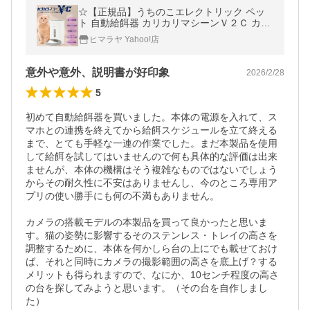
☆【正規品】うちのこエレクトリック ペッ
ト 自動給餌器 カリカリマシーンＶ２Ｃ カメ
ラ付き スマホ操作 F11-C 【返品不可】【ご
ヒマラヤ Yahoo!店
自宅配送限定】‥
意外や意外、説明書が好印象
2026/2/28
5
初めて自動給餌器を買いました。本体の電源を入れて、ス
マホとの連携を終えてから給餌スケジュールを立て終える
まで、とても手軽な一連の作業でした。まだ本製品を使用
して給餌を試してはいませんので何も具体的な評価は出来
ませんが、本体の機構はそう複雑なものではないでしょう
からその耐久性に不安はありませんし、今のところ専用ア
プリの使い勝手にも何の不満もありません。

カメラの搭載モデルの本製品を買って良かったと思いま
す。猫の姿勢に影響するそのステンレス・トレイの高さを
調整するために、本体を何かしら台の上にでも載せておけ
ば、それと同時にカメラの撮影範囲の高さを底上げ？する
メリットも得られますので、なにか、10センチ程度の高さ
の台を探してみようと思います。（その台を自作しまし
た）
