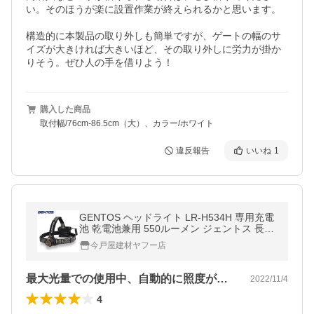
い。そのほうが楽に設置作業が終えられるかと思います。

構造的に本製品の取り外しも簡単ですが、ゲートの幅のサ
イズが大きければ大きいほど、その取り外しに労力が掛か
りそう。ぜひ人の手を借りよう！
購入した商品
取付幅/76cm-86.5cm（大）、カラー/ホワイト
違反報告
いいね
1
GENTOS ヘッドライト LR-H534H 専用充電
池 乾電池兼用 550ルーメン ジェントス 長時
間 12時間点灯 災害 防災 キャンプ 警察 消防
今戸屋建材ヤフー店
登山 遭難 夜釣り
最大光量での使用中、自動的に照度が下がる
2022/11/4
4