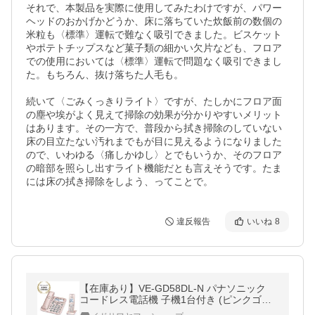
それで、本製品を実際に使用してみたわけですが、パワー
ヘッドのおかげかどうか、床に落ちていた炊飯前の数個の
米粒も〈標準〉運転で難なく吸引できました。ビスケット
やポテトチップスなど菓子類の細かい欠片なども、フロア
での使用においては〈標準〉運転で問題なく吸引できまし
た。もちろん、抜け落ちた人毛も。

続いて〈ごみくっきりライト〉ですが、たしかにフロア面
の塵や埃がよく見えて掃除の効果が分かりやすいメリット
はあります。その一方で、普段から拭き掃除のしていない
床の目立たない汚れまでもが目に見えるようになりました
ので、いわゆる〈痛しかゆし〉とでもいうか、そのフロア
の暗部を照らし出すライト機能だとも言えそうです。たま
には床の拭き掃除をしよう、ってことで。
違反報告
いいね
8
【在庫あり】VE-GD58DL-N パナソニック
コードレス電話機 子機1台付き (ピンクゴー
ルド) 迷惑電話防止機能 Panasonic 新品