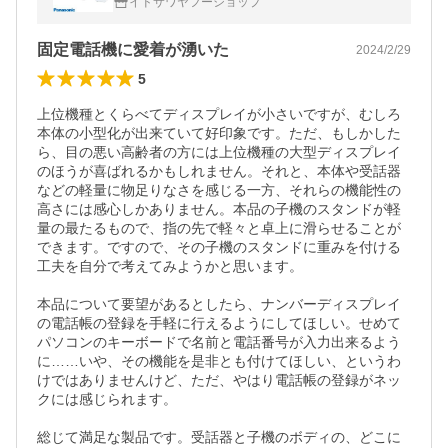
イドサワヤフーショップ
固定電話機に愛着が湧いた
2024/2/29
5
上位機種とくらべてディスプレイが小さいですが、むしろ
本体の小型化が出来ていて好印象です。ただ、もしかした
ら、目の悪い高齢者の方には上位機種の大型ディスプレイ
のほうが喜ばれるかもしれません。それと、本体や受話器
などの軽量に物足りなさを感じる一方、それらの機能性の
高さには感心しかありません。本品の子機のスタンドが軽
量の最たるもので、指の先で軽々と卓上に滑らせることが
できます。ですので、その子機のスタンドに重みを付ける
工夫を自分で考えてみようかと思います。

本品について要望があるとしたら、ナンバーディスプレイ
の電話帳の登録を手軽に行えるようにしてほしい。せめて
パソコンのキーボードで名前と電話番号が入力出来るよう
に……いや、その機能を是非とも付けてほしい、というわ
けではありませんけど、ただ、やはり電話帳の登録がネッ
クには感じられます。

総じて満足な製品です。受話器と子機のボディの、どこに