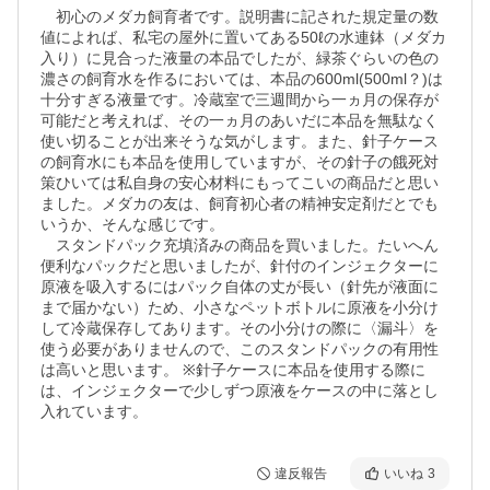
　初心のメダカ飼育者です。説明書に記された規定量の数
値によれば、私宅の屋外に置いてある50ℓの水連鉢（メダカ
入り）に見合った液量の本品でしたが、緑茶ぐらいの色の
濃さの飼育水を作るにおいては、本品の600ml(500ml？)は
十分すぎる液量です。冷蔵室で三週間から一ヵ月の保存が
可能だと考えれば、その一ヵ月のあいだに本品を無駄なく
使い切ることが出来そうな気がします。また、針子ケース
の飼育水にも本品を使用していますが、その針子の餓死対
策ひいては私自身の安心材料にもってこいの商品だと思い
ました。メダカの友は、飼育初心者の精神安定剤だとでも
いうか、そんな感じです。

　スタンドパック充填済みの商品を買いました。たいへん
便利なパックだと思いましたが、針付のインジェクターに
原液を吸入するにはパック自体の丈が長い（針先が液面に
まで届かない）ため、小さなペットボトルに原液を小分け
して冷蔵保存してあります。その小分けの際に〈漏斗〉を
使う必要がありませんので、このスタンドパックの有用性
は高いと思います。 ※針子ケースに本品を使用する際に
は、インジェクターで少しずつ原液をケースの中に落とし
入れています。
違反報告
いいね
3