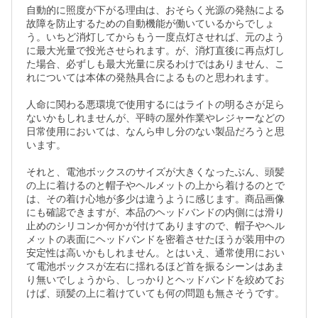
自動的に照度が下がる理由は、おそらく光源の発熱による
故障を防止するための自動機能が働いているからでしょ
う。いちど消灯してからもう一度点灯させれば、元のよう
に最大光量で投光させられます。が、消灯直後に再点灯し
た場合、必ずしも最大光量に戻るわけではありません、こ
れについては本体の発熱具合によるものと思われます。

人命に関わる悪環境で使用するにはライトの明るさが足ら
ないかもしれませんが、平時の屋外作業やレジャーなどの
日常使用においては、なんら申し分のない製品だろうと思
います。

それと、電池ボックスのサイズが大きくなったぶん、頭髪
の上に着けるのと帽子やヘルメットの上から着けるのとで
は、その着け心地が多少は違うように感じます。商品画像
にも確認できますが、本品のヘッドバンドの内側には滑り
止めのシリコンか何かが付けてありますので、帽子やヘル
メットの表面にヘッドバンドを密着させたほうが装用中の
安定性は高いかもしれません。とはいえ、通常使用におい
て電池ボックスが左右に揺れるほど首を振るシーンはあま
り無いでしょうから、しっかりとヘッドバンドを絞めてお