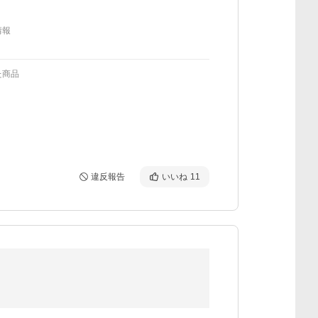
情報
た商品
違反報告
いいね
11