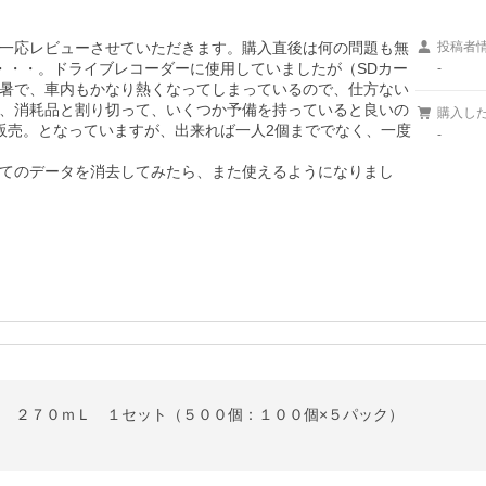
一応レビューさせていただきます。購入直後は何の問題も無
投稿者
・・・。ドライブレコーダーに使用していましたが（SDカー
-
暑で、車内もかなり熱くなってしまっているので、仕方ない
、消耗品と割り切って、いくつか予備を持っていると良いの
購入し
販売。となっていますが、出来れば一人2個まででなく、一度
-
てのデータを消去してみたら、また使えるようになりまし
 Ｌ ２７０ｍＬ １セット（５００個：１００個×５パック）