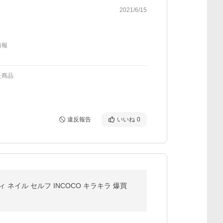
2021/6/15
情報
た商品
違反報告
いいね
0
 ネイル セルフ INCOCO キラキラ 爆買