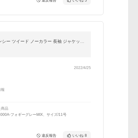
違反報告
いいね
5
ジャケット レディース アウター フォーマル セレモニー 入学式 卒業式 入園式 春(SALE15)(5〜21号)ファンシー ツイード ノーカラー 長袖 ジャケット (jk)(at)
2022/4/25
情報
た商品
8000A-フォギーグレーMIX、サイズ/11号
違反報告
いいね
8