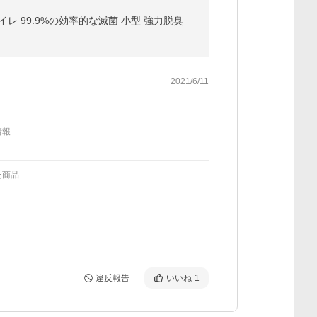
レ 99.9%の効率的な滅菌 小型 強力脱臭
2021/6/11
情報
た商品
違反報告
いいね
1