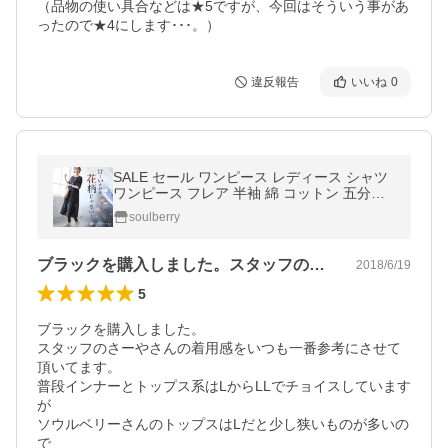
（品物の使い具合などは★5ですが、今回はそういう事があ
ったので★4にします･･･。）
違反報告
いいね
0
SALE セール ワンピース レディース シャツ
ワンピース フレア 半袖 綿 コットン 五分袖
5分袖 soulberryオリジナル/お客様都合での
soulberry
返品交換不可
ブラックを購入しました。スタッフのさー…
2018/6/19
5
ブラックを購入しました。

スタッフのさーやさんの着用感をいつも一番参考にさせて
頂いてます。

普段インナーとトップス系はLからLLでチョイスしています
が

ソウルベリーさんのトップスはLだと少し狭いものが多いの
で
