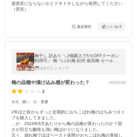
迷惑音にならないかとドキドキしながら使用してください
（苦笑）
違反報告
いいね
6
梅干し 訳あり ＼2個購入で5％OFFクーポン
利用可／ 梅 つぶれ梅 紀州 南高梅 セール は
ちみつ うめしそ 800g おちこ惚れ梅 お取り
はみだしショップ
寄せ 国産100％ 爆買
梅の品種や漬け込み感が変わった？
2025/2/18
2
食感
：
硬い
、
粒
：
普通
2年ほど前からずっと定期的におちこぼれ梅のはちみつタイ
プを購入してきました。

…が、2024年8月あたりから梅の品種が変わったのか？固
さが目立ち酸味も強い梅ばかりになりました。

元々、崩れ梅でほぼペースト状態がおちこぼれ梅の美味し