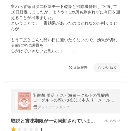
変わらず毎日ダニ駆除モード乾燥と掃除機併用しつづけて

10日経過しましたが、ようやく1カ所も刺されずに今日を迎
えることが出来ました。

ということで、一番効果があったのはどれなのか判りませ
んが、、

もう二度とこんな酷い目に遭いたくないので、効果が切れ
る前に常に設置を

心がけていきたいと思います、、、
違反報告
いいね
0
乳酸菌 腸活 カスピ海ヨーグルトの乳酸菌
ヨーグルトの願い お試し3本入り メール便
ＯＫ
グットデーショップ
取説と賞味期限が一切同封されていません。
2018/5/12
1