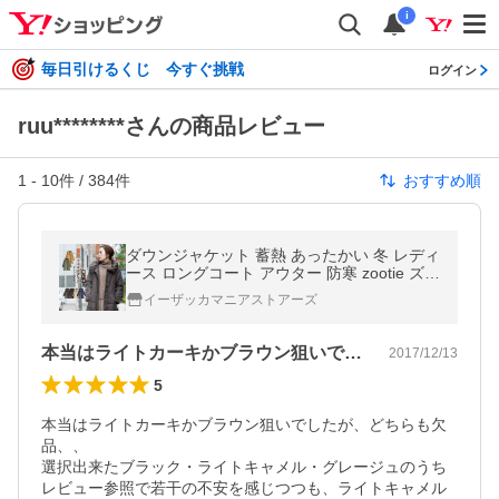
i
毎日引けるくじ 今すぐ挑戦
ログイン
ruu********さんの商品レビュー
1
-
10
件 /
384
件
おすすめ順
ダウンジャケット 蓄熱 あったかい 冬 レディ
ース ロングコート アウター 防寒 zootie ズー
ティー サニーヒート フェイクダウンコート
イーザッカマニアストアーズ
本当はライトカーキかブラウン狙いでした…
2017/12/13
5
本当はライトカーキかブラウン狙いでしたが、どちらも欠
品、、

選択出来たブラック・ライトキャメル・グレージュのうち

レビュー参照で若干の不安を感じつつも、ライトキャメル