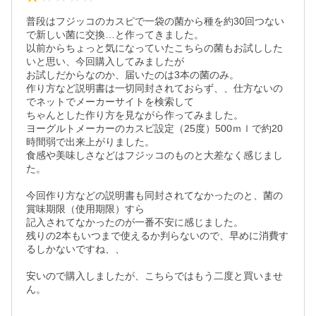
普段はフジッコのカスピで一袋の菌から種を約30回つない
で新しい菌に交換…と作ってきました。

以前からちょっと気になっていたこちらの菌もお試しした
いと思い、今回購入してみましたが

お試しだからなのか、届いたのは3本の菌のみ。

作り方など説明書は一切同封されておらず、、仕方ないの
でネットでメーカーサイトを検索して

ちゃんとした作り方を見ながら作ってみました。

ヨーグルトメーカーのカスピ設定（25度）500ｍｌで約20
時間弱で出来上がりました。

食感や美味しさなどはフジッコのものと大差なく感じまし
た。

今回作り方などの説明書も同封されてなかったのと、菌の
賞味期限（使用期限）すら

記入されてなかったのが一番不安に感じました。

残りの2本もいつまで使えるか判らないので、早めに消費す
るしかないですね、、

安いので購入しましたが、こちらではもう二度と買いませ
ん。