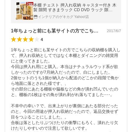
本棚 チェスト 押入れ収納 キャスター付き 木
製 隙間 すきまラック CD DVD ラック 隙間
収納 ボックス 2個セット
インテリアのゲキカグ Yahoo!店
1年ちょっと前にも某サイトの方でこちら…
2017/6/7
4
1年ちょっと前にも某サイトの方でこちらの収納棚を購入し
て、押入れ収納としてではなく本棚とダイニングの雑貨用
にと使ってきました。

今回は押入れ用にと購入。本当はナチュラルウッド系が欲
しかったのですが7月納入だったので、白にしました。

2個セットのうち1個が納入から配送のどこかの段階で角か
ら地面に落とされた様です、、

その部分にあたる棚板や脇板などの角が潰れ凹んでいたの
と、棚板の1枚はその角が潰れ剥がれ落ちてました･･･。

不幸中の幸い？で、出来上がりが裏側にあたる部分だった
のと、今回の用途が押入れ収納だったので、返品交換せず
目をつぶることにしました。。

合板は落としたりぶつけたりの衝撃にもろく、潰れたり欠
けたりしやすいので注意して欲しいです。
