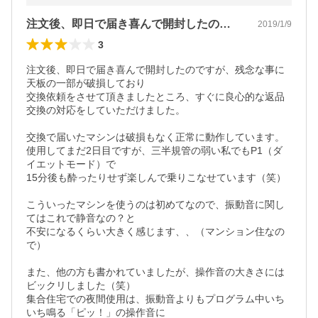
注文後、即日で届き喜んで開封したのです…
2019/1/9
3
注文後、即日で届き喜んで開封したのですが、残念な事に
天板の一部が破損しており

交換依頼をさせて頂きましたところ、すぐに良心的な返品
交換の対応をしていただけました。

交換で届いたマシンは破損もなく正常に動作しています。

使用してまだ2日目ですが、三半規管の弱い私でもP1（ダ
イエットモード）で

15分後も酔ったりせず楽しんで乗りこなせています（笑）

こういったマシンを使うのは初めてなので、振動音に関し
てはこれで静音なの？と

不安になるくらい大きく感じます、、（マンション住なの
で）

また、他の方も書かれていましたが、操作音の大きさには
ビックリしました（笑）

集合住宅での夜間使用は、振動音よりもプログラム中いち
いち鳴る「ピッ！」の操作音に
