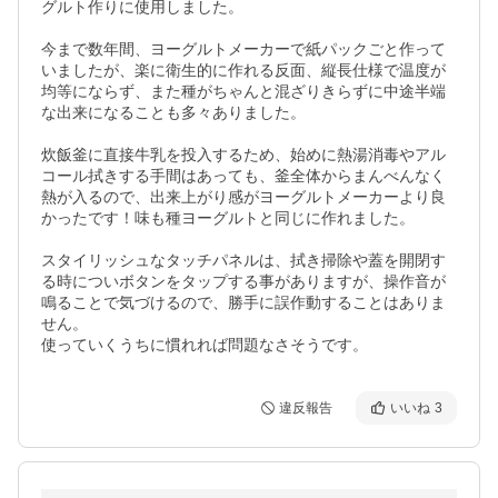
グルト作りに使用しました。

今まで数年間、ヨーグルトメーカーで紙パックごと作って
いましたが、楽に衛生的に作れる反面、縦長仕様で温度が
均等にならず、また種がちゃんと混ざりきらずに中途半端
な出来になることも多々ありました。

炊飯釜に直接牛乳を投入するため、始めに熱湯消毒やアル
コール拭きする手間はあっても、釜全体からまんべんなく
熱が入るので、出来上がり感がヨーグルトメーカーより良
かったです！味も種ヨーグルトと同じに作れました。

スタイリッシュなタッチパネルは、拭き掃除や蓋を開閉す
る時についボタンをタップする事がありますが、操作音が
鳴ることで気づけるので、勝手に誤作動することはありま
せん。

使っていくうちに慣れれば問題なさそうです。
違反報告
いいね
3