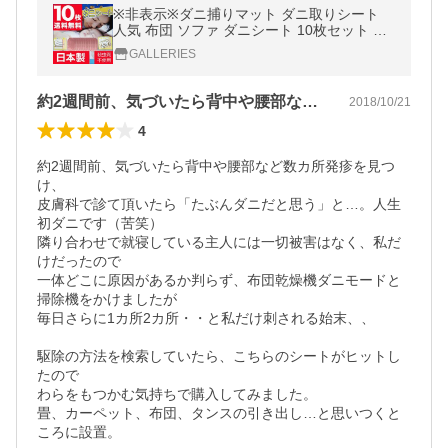
※非表示※ダニ捕りマット ダニ取りシート
人気 布団 ソファ ダニシート 10枚セット ダ
ニ退治シート ダニ取りマット １畳 まとめ買
GALLERIES
い 殺虫剤不使用
約2週間前、気づいたら背中や腰部など数…
2018/10/21
4
約2週間前、気づいたら背中や腰部など数カ所発疹を見つ
け、

皮膚科で診て頂いたら「たぶんダニだと思う」と…。人生
初ダニです（苦笑）

隣り合わせで就寝している主人には一切被害はなく、私だ
けだったので

一体どこに原因があるか判らず、布団乾燥機ダニモードと
掃除機をかけましたが

毎日さらに1カ所2カ所・・と私だけ刺される始末、、

駆除の方法を検索していたら、こちらのシートがヒットし
たので

わらをもつかむ気持ちで購入してみました。

畳、カーペット、布団、タンスの引き出し…と思いつくと
ころに設置。
