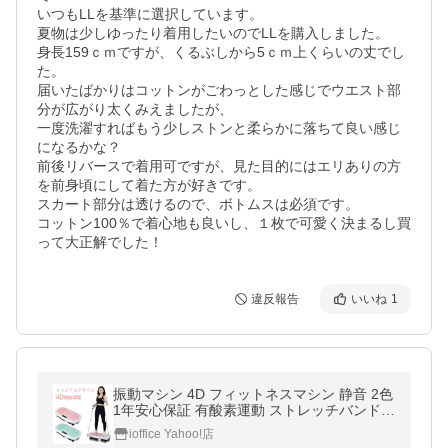
いつもLLを基準に選択しています。

夏物は少しゆったり着用したいのでLLを購入しました。

身長159ｃｍですが、くるぶしから5ｃｍ上くらいの丈でし
た。

届いたばかりはコットンがごわっとした感じでウエスト部
分が広がり太くみえましたが、

一度洗濯すればもう少しストンと柔らかに落ちて良い感じ
になるかな？

前後リバースで着用可ですが、見た目的にはエリありの方
を前身頃にして着た方が好きです。

スカート部分は透けるので、ボトムスは必須です。

コットン100％で着心地も良いし、１枚で可愛く決まるし買
って大正解でした！
違反報告
いいね
1
振動マシン 4D フィットネスマシン 静音 2色
1年安心保証 有酸素運動 ストレッチバンド
振動マシーン ダイエット 家庭用
ioffice Yahoo!店