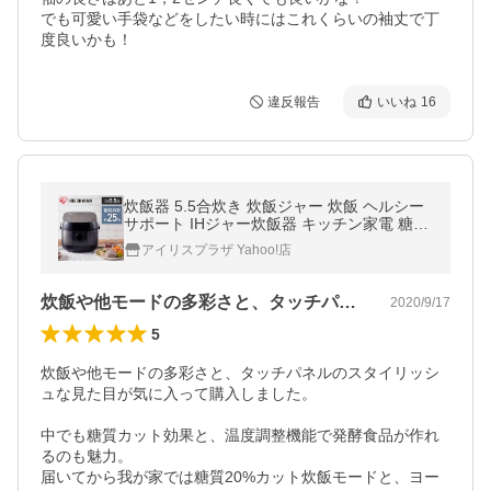
でも可愛い手袋などをしたい時にはこれくらいの袖丈で丁
度良いかも！
違反報告
いいね
16
炊飯器 5.5合炊き 炊飯ジャー 炊飯 ヘルシー
サポート IHジャー炊飯器 キッチン家電 糖質
制限 RC-INH50-B アイリスオーヤマ 安心延
アイリスプラザ Yahoo!店
長保証対象
炊飯や他モードの多彩さと、タッチパネル…
2020/9/17
5
炊飯や他モードの多彩さと、タッチパネルのスタイリッシ
ュな見た目が気に入って購入しました。

中でも糖質カット効果と、温度調整機能で発酵食品が作れ
るのも魅力。

届いてから我が家では糖質20%カット炊飯モードと、ヨー