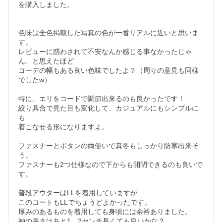
を購入しました。

色味は全色掲載した写真の色が一番リアルに近いと思いま
す。

レビューに惑わされて不安なんか感じる事なかったじゃ
ん、と思えたほど

コーデの幅もある良い色味でしたよ？（周りの意見も同様
でしたw）

特に、エリをコードで調節出来るのも良かったです！

絞り具合で見た目も変化して、カジュアルにもシンプルに
も

着こなせる形になりますよ。

ファスナーとボタンの両使いで真冬もしっかり防寒出来そ
う。

ファスナーも2つ仕様なので下からも開閉できるのも良いで
す。

普段アウターはLLを着用していますが

このコートもLLでちょうどよかったです。

厚みのあるものを着用しても身頃には余裕ありました。

袖の長さはあと1，2センチ長くても良いかな？
