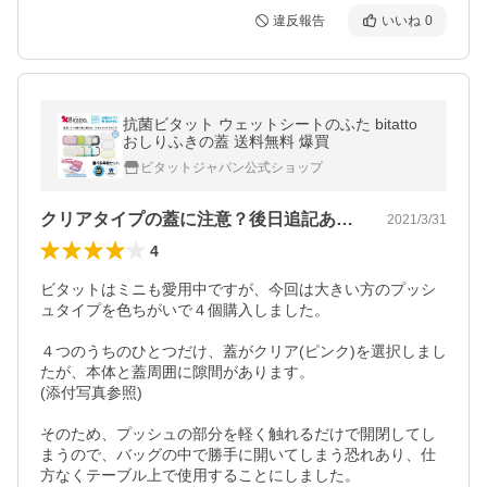
違反報告
いいね
0
抗菌ビタット ウェットシートのふた bitatto
おしりふきの蓋 送料無料 爆買
ビタットジャパン公式ショップ
クリアタイプの蓋に注意？後日追記あり！
2021/3/31
4
ビタットはミニも愛用中ですが、今回は大きい方のプッシ
ュタイプを色ちがいで４個購入しました。

４つのうちのひとつだけ、蓋がクリア(ピンク)を選択しまし
たが、本体と蓋周囲に隙間があります。

(添付写真参照)

そのため、プッシュの部分を軽く触れるだけで開閉してし
まうので、バッグの中で勝手に開いてしまう恐れあり、仕
方なくテーブル上で使用することにしました。
