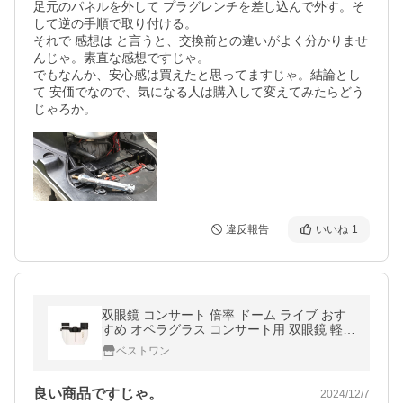
足元のパネルを外して プラグレンチを差し込んで外す。そ
して逆の手順で取り付ける。

それで 感想は と言うと、交換前との違いがよく分かりませ
んじゃ。素直な感想ですじゃ。

でもなんか、安心感は買えたと思ってますじゃ。結論とし
て 安価でなので、気になる人は購入して変えてみたらどう
違反報告
いいね
1
双眼鏡 コンサート 倍率 ドーム ライブ おす
すめ オペラグラス コンサート用 双眼鏡 軽量
観劇 コンパクト 10倍 22口径 ((S
ベストワン
良い商品ですじゃ。
2024/12/7