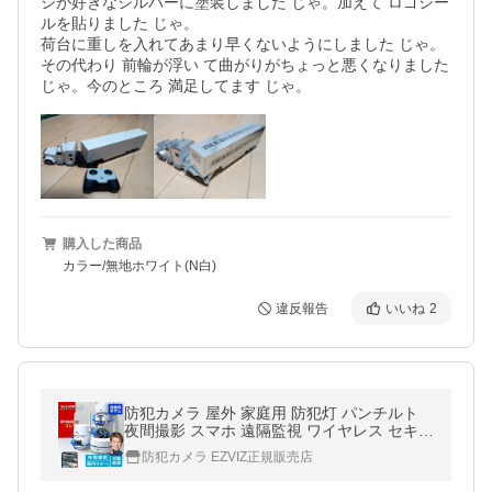
シが好きなシルバーに塗装しました じゃ。加えて ロゴシー
ルを貼りました じゃ。

荷台に重しを入れてあまり早くないようにしました じゃ。
その代わり 前輪が浮い て曲がりがちょっと悪くなりました 
じゃ。今のところ 満足してます じゃ。
購入した商品
カラー/無地ホワイト(N白)
違反報告
いいね
2
防犯カメラ 屋外 家庭用 防犯灯 パンチルト
夜間撮影 スマホ 遠隔監視 ワイヤレス セキュ
ガードD360 Dズーム DUFO DF45 DG48 DE
防犯カメラ EZVIZ正規販売店
55(A)