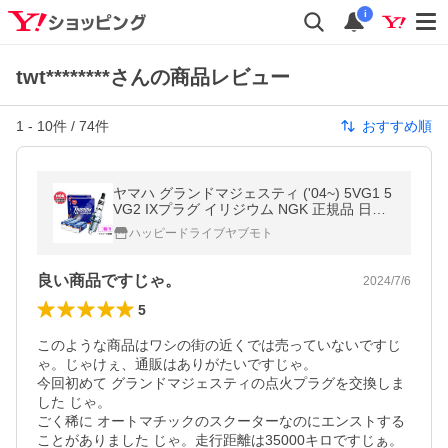
i
twt********さんの商品レビュー
1
-
10
件 /
74
件
おすすめ順
ヤマハ グランドマジェスティ ('04~) 5VG1 5
VG2 IXプラグ イリジウム NGK 正規品 日本
特殊陶業 CPR7EAIX-9 4848 1本 メール便 送
ハッピードライブヤブモト
料無料
良い商品ですじゃ。
2024/7/6
5
このような商品はワシの街の近くでは売っていないですじ
ゃ。じゃけぇ、通販はありがたいですじゃ。

今回初めて グランドマジェスティの点火プラグを交換しま
した じゃ。

ごく稀に オートマチックのスクーターなのにエンストする
ことがありました じゃ。走行距離は35000キロですじぁ。