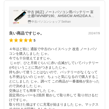
中古 [純正] ノートパソコン用バッテリー 富
士通FMVNBP190、AH58/CM AH52/DA AH7
7/D AH56/D AH54/D AH58/CNM FMVNBP19
中古パソコンショップ Seihan
0 FPB0240[動作確認済]
良い商品ですじゃ。
2024/7/9
5
４年ほど前に 通販で中古のハイスペック 改造 ノートパソ
コンを購入しました じゃ。

今でも十分使えてますじゃ。

 じゃが、ひと月前ぐらいに赤い点滅がしていてバッテリー
が0ということに気がつきましたじゃ。

持ち歩いて使うことはないので、バッテリーがなくなって
も不便はないの じゃが、ちょっと気になるので購入するこ
とにしました じゃ。調べて この商品が一番価格が安かった
ので決めました じゃ。

交換はとても簡単でした じゃ。

固定用のレバーを2箇所 動かして取り外して 取り付けるだ
けですじゃ。

取り付けた後はすぐに充電が始まりました じゃ。マックス