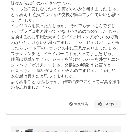
販売から20年のバイクですじゃ。

ちょっと不安になったので 何がいいかと考えました じゃ。
とりあえず 点火プラグがの交換が簡単で安価でいいと思い
ました じゃ。

イリジウムを買ったんじゃが、 それでも安いもんですじ
ゃ。プラグは車と違って かなり小さめのものでした じゃ。

交換するのに車用は大きくてバイク用レンチがないので買
わないといけないと思ってました じゃ。じゃけど、よく探
したら シート下のトランクの中に工具がありました じゃ。
プラグレンチ と  ドライバー これが入ってました じゃ。

作業は簡単ですじゃ。シートを開けて カバーを外すとエン
ジンヘッドが見えますじゃ。交換後の印象は と言うと、

正直言うと、 違いがよくわからんのですじゃ。じゃけど、
安心感は買えたと思ってますじゃ。

よくあること なんじゃが、 作業に夢中になって写真を撮る
のを忘れました じゃ。
違反報告
いいね
1