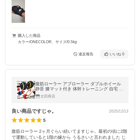
購入した商品
カラー/ONECOLOR、サイズ/0.5kg
違反報告
いいね
0
腹筋ローラー アブローラー ダブルホイール
静音 膝マット付き 体幹トレーニング 自宅 筋
トレ 初心者
太田商店
良い商品ですじゃ。
2025/12/13
5
腹筋ローラー 2ヶ月ぐらい続いてますじゃ。最初の頃に2階
で運動していると1階の嫁から うるさいと言われました じ