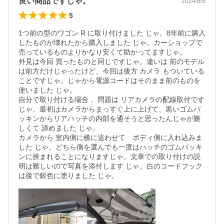
良い商品ですじゃ。
2024/8/5
5
1つ前の型のワゴン R に取り付けました じゃ。8年前に購入
したものが壊れたから購入しました じゃ。カーショップで
売っているものよりかなり安くて助かってますじゃ。

外見は今回 買ったものと同じですじゃ。違いは 前のモデル
は前方だけじゃったけど、今回は後方 カメラ もついている
ことですじゃ。じゃから電源コードはそのまま前のものを
使いました じゃ。

自分で取り付ける場合 、問題は リアカメラの配線取付です
じゃ。最初はカメラからまっすぐ上に上げて、黒いゴムパ
ッキンからリアハッチの内部を通そうと思ったんじゃが難
しくて 諦めました じゃ。　

カメラから 室内側に横に這わせて　ボディ側に入れ込みま
した じゃ。どちら側を選んでも一度はハッチのゴムパッキ
ンに挟まれることになりますじゃ。文章での取り付けの説
明は難しいので写真を添付します じゃ。白のコードフック
は後で銀色に塗りました じゃ。