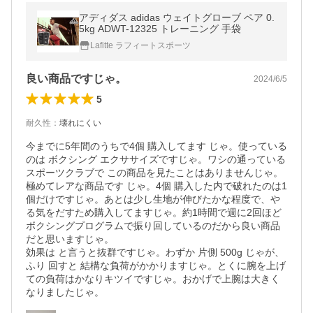
アディダス adidas ウェイトグローブ ペア 0.
5kg ADWT-12325 トレーニング 手袋
Lafitte ラフィートスポーツ
良い商品ですじゃ。
2024/6/5
5
耐久性
：
壊れにくい
今までに5年間のうちで4個 購入してます じゃ。使っている
のは ボクシング エクササイズですじゃ。ワシの通っている
スポーツクラブで この商品を見たことはありませんじゃ。
極めてレアな商品です じゃ。4個 購入した内で破れたのは1
個だけですじゃ。あとは少し生地が伸びたかな程度で、や
る気をだすため購入してますじゃ。約1時間で週に2回ほど 
ボクシングプログラムで振り回しているのだから良い商品
だと思いますじゃ。

効果は と言うと抜群ですじゃ。わずか 片側 500g じゃが、
ふり 回すと 結構な負荷がかかりますじゃ。とくに腕を上げ
ての負荷はかなりキツイですじゃ。おかげで上腕は大きく
なりましたじゃ。