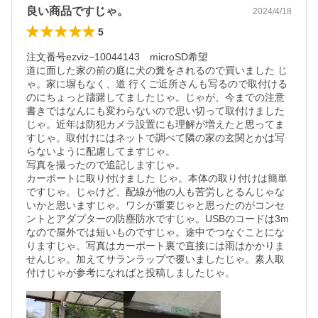
良い商品ですじゃ。
2024/4/18
5
注文番号ezviz−10044143　microSD希望

道に面した家の前の庭に犬の糞をされるので買いました じ
ゃ。家に塀もなく、道 行くご近所さんも写るので取付ける
のにちょっと躊躇してましたじゃ。じゃが、今までの注意
書きではなんにも変わらないので思い切って取付けました
じゃ。近年は防犯カメラ設置にも理解が増えたと思ってま
すじゃ。取付けにはネットで調べて隣の家の玄関とかは写
らないように配慮してますじゃ。

写真を撮ったので追記しますじゃ。

カーポートに取り付けました じゃ。本体の取り付けは簡単
ですじゃ。じゃけど、配線が他の人も苦労しとるんじゃな
いかと思いますじゃ。ワシが重要じゃと思ったのがコンセ
ントとアダプターの防塵防水ですじゃ。USBのコードは3m
なので屋外では短いものですじゃ。途中でつなぐことにな
りますじゃ。写真はカーポート裏で直接には雨はかかりま
せんじゃ。加えてサランラップで覆いましたじゃ。素人取
付けじゃが参考になればと投稿しましたじゃ。