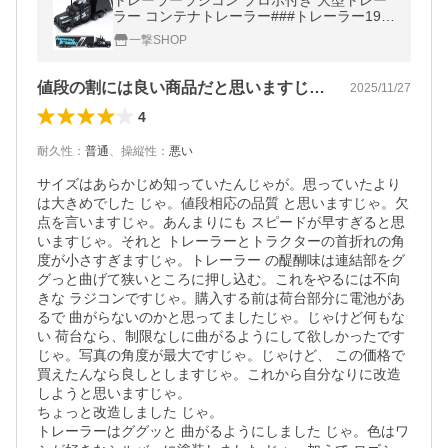
トレーラーラジコン プロポ付き 大型トレー
ラー コンテナトレーラー###トレーラー190
1A###
一撃SHOP
値段の割には良い商品だと思いますじゃ。
2025/11/27
4
耐久性
：
普通
、
操縦性
：
悪い
サイズはあらかじめ知っていたんじゃが。思っていたより
は大きめでした じゃ。値段相応の品質 と思いますじゃ。欠
点を言いますじゃ。あんまりにも スピードが早すぎると思
いますじゃ。それと トレーラーとトラクターの首折れの角
度が小さすぎますじゃ。トレーラー の醍醐味は連結部をグ
グっと曲げて狭いところに押し込む。これをやるには不向
きな ラジコンですじゃ。購入する前は荷台部分に電池があ
るで 曲がらないのかと思ってましたじゃ。じゃけど何もな
い 荷台なら、制限なしに曲がるようにして欲しかったです
じゃ。写真の角度が最大ですじゃ。じゃけど、 この価格で
買えたんなら良しとしますじゃ。これから自分なりに改造
しようと思いますじゃ。

ちょっと改造しました じゃ。

トレーラーはググッと 曲がるようにしました じゃ。色はワ