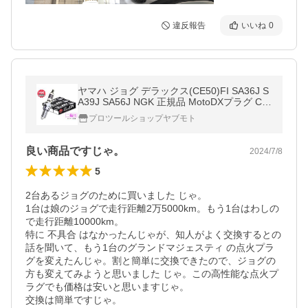
違反報告
いいね
0
ヤマハ ジョグ デラックス(CE50)FI SA36J S
A39J SA56J NGK 正規品 MotoDXプラグ CR
7EDX-S 95649 1本 日本特殊陶業 メール便
プロツールショップヤブモト
送料無料
良い商品ですじゃ。
2024/7/8
5
2台あるジョグのために買いました じゃ。

1台は娘のジョグで走行距離2万5000km。もう1台はわしの
で走行距離10000km。

特に 不具合 はなかったんじゃが、知人がよく交換するとの
話を聞いて、もう1台のグランドマジェスティ の点火プラ
グを変えたんじゃ。割と簡単に交換できたので、ジョグの
方も変えてみようと思いました じゃ。この高性能な点火プ
ラグでも価格は安いと思いますじゃ。

交換は簡単ですじゃ。
