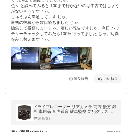
で 91%まで回復しました じゃ。

色々 と調べてみると 100まで行かないのは中古ではしょう
がないそうですじゃ。

じゅうぶん満足してます じゃ。

最初の投稿から数日経ちました じゃ。

編集して投稿しますじゃ。嬉しい報告ですじゃ。今日 バッ
テリーチェックしてみたら100% 行ってました じゃ。写真
を差し替えますじゃ。
違反報告
いいね
1
ドライブレコーダー リアカメラ 前方 後方 録
画 車用品 音声録音 駐車監視 防犯グッズ カ
ーアクセサリー リアカメラ付きドライブレ
通販奉行
コーダー 黒