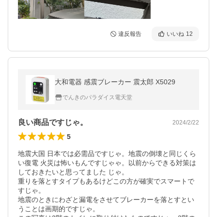
違反報告
いいね
12
大和電器 感震ブレーカー 震太郎 X5029
でんきのパラダイス電天堂
良い商品ですじゃ。
2024/2/22
5
地震大国 日本では必需品ですじゃ。地震の倒壊と同じくら
い復電 火災は怖いもんですじゃゃ。以前からできる対策は 
しておきたいと思ってました じゃ。

重りを落とすタイプもあるけどこの方が確実でスマートで
すじゃ。

地震のときにわざと漏電をさせてブレーカーを落とすとい
うことは画期的ですじゃ。
