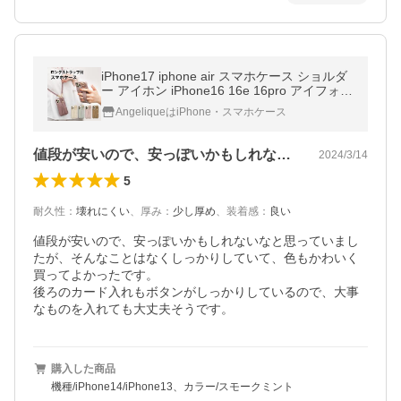
iPhone17 iphone air スマホケース ショルダ
ー アイホン iPhone16 16e 16pro アイフォン
15 14 ストラップ付 携帯 SE 第3世代 第2世
AngeliqueはiPhone・スマホケース
代 12 11 iPhone XS XR
値段が安いので、安っぽいかもしれないな…
2024/3/14
5
耐久性
：
壊れにくい
、
厚み
：
少し厚め
、
装着感
：
良い
値段が安いので、安っぽいかもしれないなと思っていまし
たが、そんなことはなくしっかりしていて、色もかわいく
買ってよかったです。

後ろのカード入れもボタンがしっかりしているので、大事
なものを入れても大丈夫そうです。
購入した商品
機種/iPhone14/iPhone13、カラー/スモークミント