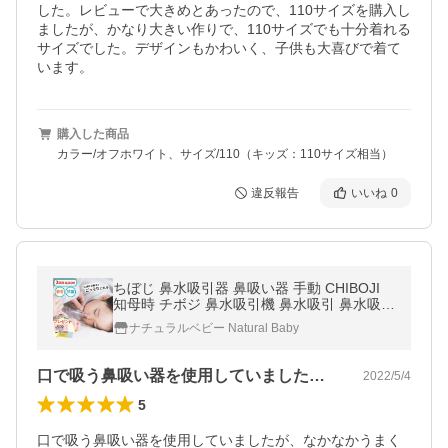
した。レビューで大きめとあったので、110サイズを購入し
ましたが、かなり大きい作りで、110サイズでも十分着れる
サイズでした。デザインもかわいく、子供も大喜びで着て
います。
購入した商品
カラー/オフホワイト、サイズ/110（キッズ：110サイズ相当）
違反報告
いいね
0
ちぼじ 鼻水吸引器 鼻吸い器 手動 CHIBOJI
知母時 チボジ 鼻水吸引機 鼻水吸引 鼻水吸い
鼻づまり 抗菌 赤ちゃん 鼻水 ベビー 大人 兼
ナチュラルベビー Natural Baby
用 正規品 6ヶ月保証
口で吸う鼻吸い器を使用していましたが、…
2022/5/4
5
口で吸う鼻吸い器を使用していましたが、なかなかうまく