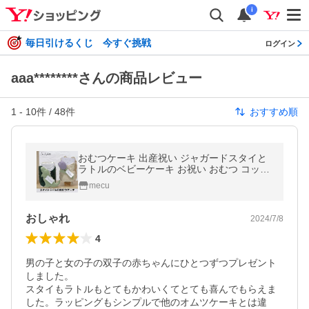
i
毎日引けるくじ 今すぐ挑戦
ログイン
aaa********さんの商品レビュー
1
-
10
件 /
48
件
おすすめ順
おむつケーキ 出産祝い ジャガードスタイと
ラトルのベビーケーキ お祝い おむつ コット
ン 綿 かわいい おしゃれ 赤ちゃん あかちゃ
mecu
ん 男の子 女の子 男女兼用
おしゃれ
2024/7/8
4
男の子と女の子の双子の赤ちゃんにひとつずつプレゼント
しました。

スタイもラトルもとてもかわいくてとても喜んでもらえま
した。ラッピングもシンプルで他のオムツケーキとは違