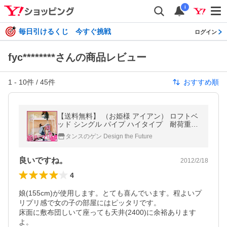
i
毎日引けるくじ 今すぐ挑戦
ログイン
fyc********さんの商品レビュー
1
-
10
件 /
45
件
おすすめ順
【送料無料】 （お姫様 アイアン） ロフトベ
ッド シングル パイプ ハイタイプ 耐荷重10
0kg
タンスのゲン Design the Future
良いですね。
2012/2/18
4
娘(155cm)が使用します。とても喜んでいます。程よいプ
リプリ感で女の子の部屋にはピッタリです。

床面に敷布団しいて座っても天井(2400)に余裕あります
よ。
