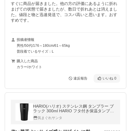
すぐに商品が届きました。他の方の評価にあるように折れ
まげての状態で届きましたが、数日で折れあとは消えまし
た。値段と物と迅速発送で、コスパ高いと思います。おす
すめです。
投稿者情報
男性/50代/176～180cm/61～65kg
普段着ているサイズ：L
購入した商品
カラー/ホワイト
違反報告
いいね
0
HARIO(ハリオ) ステンレス鋼 タンブラー ブ
ラック 300ml HARIO フタ付き保温タンブラ
ー STF-300-B
気まぐれサンタ