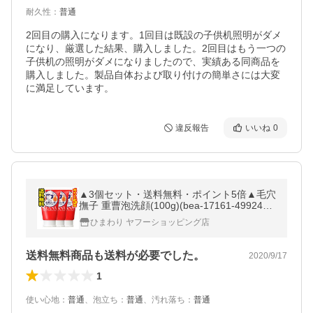
耐久性
：
普通
2回目の購入になります。1回目は既設の子供机照明がダメ
になり、厳選した結果、購入しました。2回目はもう一つの
子供机の照明がダメになりましたので、実績ある同商品を
購入しました。製品自体および取り付けの簡単さには大変
に満足しています。
違反報告
いいね
0
▲3個セット・送料無料・ポイント5倍▲毛穴
撫子 重曹泡洗顔(100g)(bea-17161-4992440
016665-3)
ひまわり ヤフーショッピング店
送料無料商品も送料が必要でした。
2020/9/17
1
使い心地
：
普通
、
泡立ち
：
普通
、
汚れ落ち
：
普通