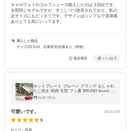
キャロウェイのゴルフシューズ購入したのは３回目です。
全部同じモデルですが、すこしづづ改良されており、私の
足サイズにもピッタリです。デザインはシンプルで清潔感
ありとても気にいってます。
購入した商品
サイズ/26.5cm、在庫状況/在庫あり（即納）
違反報告
いいね
0
ホットプレート ブルーノ グランデ おしゃれ
たこ焼き 焼肉 大型 フッ素 BRUNO bruno 人
気 かわいい ギフト プレゼント 新生活 白 ホ
Earth Wing
ワイト レッド 赤
可愛いです。
2024/1/16
5
耐久性
：
普通