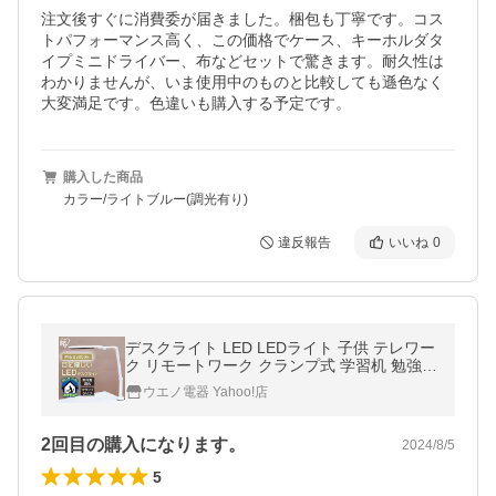
注文後すぐに消費委が届きました。梱包も丁寧です。コス
トパフォーマンス高く、この価格でケース、キーホルダタ
イプミニドライバー、布などセットで驚きます。耐久性は
わかりませんが、いま使用中のものと比較しても遜色なく
大変満足です。色違いも購入する予定です。
購入した商品
カラー/ライトブルー(調光有り)
違反報告
いいね
0
デスクライト LED LEDライト 子供 テレワー
ク リモートワーク クランプ式 学習机 勉強 L
EDデスクライト アイリスオーヤマ LDL-701
ウエノ電器 Yahoo!店
CL-W
2回目の購入になります。
2024/8/5
5