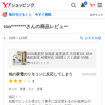
i
毎日引けるくじ 今すぐ挑戦
ログイン
too********さんの商品レビュー
1
-
10
件 /
123
件
おすすめ順
2026最新型 加湿器 超音波式 大容量10L 65H
連続加湿 40畳対応 3段階ミスト調節 UV除菌
切タイマー 恒湿 睡眠モード 空焚き防止 上部
AEEZO ストア!
給水 寝室 静音 省エネ
他の家電のリモコンに反応してしまう
2025/12/10
3
耐久性
：
普通
、
効き
：
普通
追記！！

自動でピッとか音がして勝手に設定変わるのが故障なの