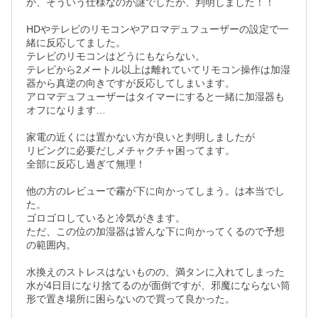
か、そういう仕様なのか謎でしたが、判明しました！！

HDやテレビのリモコンやアロマデュフューザーの設定で一
緒に反応してました。

テレビのリモコンはどうにもならない。

テレビから2メートル以上は離れていてリモコン操作は加湿
器から真逆の向きですが反応してしまいます。

アロマデュフューザーはタイマーにすると一緒に加湿器も
オフになります…

家電の近くには置かない方が良いと判明しましたが

リビングに必要だしメチャクチャ困ってます。

全部に反応し過ぎて無理！

他の方のレビューで霧が下に向かってしまう。は本当でし
た。

ゴロゴロしていると冷気がきます。

ただ、この位の加湿器は皆んな下に向かってくるので予想
の範囲内。

水換えのストレスはないものの、満タンに入れてしまった
水が4日目になり捨てるのが面倒ですが、邪魔にならない筒
形で置き場所に困らないので買って良かった。
