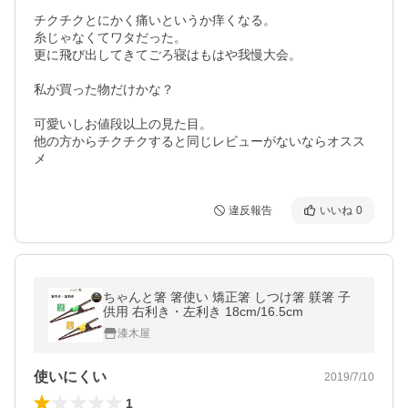
チクチクとにかく痛いというか痒くなる。

糸じゃなくてワタだった。

更に飛び出してきてごろ寝はもはや我慢大会。

私が買った物だけかな？

可愛いしお値段以上の見た目。

他の方からチクチクすると同じレビューがないならオスス
メ
違反報告
いいね
0
ちゃんと箸 箸使い 矯正箸 しつけ箸 躾箸 子
供用 右利き・左利き 18cm/16.5cm
漆木屋
使いにくい
2019/7/10
1