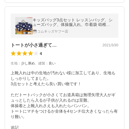
キッズバッグ3点セット レッスンバッグ、シ
ューズバッグ、体操服入れ、巾着袋 幼稚園
入園準備 入学準備 小学生 男の子 女の子 通
コムキッズヤフー店
学グッツ
トートが小さ過ぎて…
2021/3/30
4
生地
：
少し厚め
、
縫製
：
良い
上靴入れは中の生地が汚れない様に加工してあり、生地も
しっかりしてました。

3点セットと考えたら良い買い物です！

ただトートバックが小さくてお道具箱は無理矢理大人がギ
ュっとしたら入るが子供が入れるのは至難。

体操着と上靴入れさえも入れたらパンパン。

トートにマチをつけるか全体を4センチ位大きくなったら有
り難い。

追記
