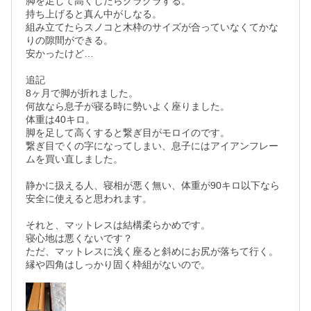
脚を足して高くしたらグラグラする。

持ち上げると真ん中がしなる。

組み立てたらスノコと木枠のサイズが合っていなくてかな
りの隙間ができる。

安かったけど…

追記

8ヶ月で脚が折れました。

何故なら息子が寝る時に勢いよく座りました。

体重は40キロ。

脚を足して高くすると繋ぎ目がモロイのです。

繋ぎ目でくの字になってしまい、息子にはアイアンフレー
ムを買い直しました。

静かに扱える人、寝相が悪く無い、体重が90キロ以下なら
安全に使えると思われます。

それと、マットレスは結構柔らかめです。

寝心地は悪くないです？

ただ、マットレスに浅く座ると斜めにお尻が落ちて行く。
縁や四角はしっかり固く枠組がないので。