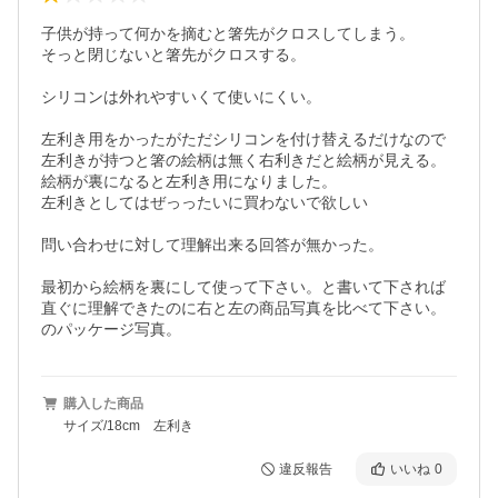
子供が持って何かを摘むと箸先がクロスしてしまう。

そっと閉じないと箸先がクロスする。

シリコンは外れやすいくて使いにくい。

左利き用をかったがただシリコンを付け替えるだけなので
左利きが持つと箸の絵柄は無く右利きだと絵柄が見える。

絵柄が裏になると左利き用になりました。

左利きとしてはぜっったいに買わないで欲しい

問い合わせに対して理解出来る回答が無かった。

最初から絵柄を裏にして使って下さい。と書いて下されば
直ぐに理解できたのに右と左の商品写真を比べて下さい。
のパッケージ写真。
購入した商品
サイズ/18cm 左利き
違反報告
いいね
0