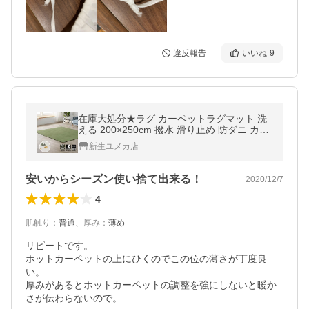
違反報告
いいね
9
在庫大処分★ラグ カーペットラグマット 洗
える 200×250cm 撥水 滑り止め 防ダニ カー
ペット おしゃれ 北欧 床暖房対応
新生ユメカ店
安いからシーズン使い捨て出来る！
2020/12/7
4
肌触り
：
普通
、
厚み
：
薄め
リピートです。

ホットカーペットの上にひくのでこの位の薄さが丁度良
い。

厚みがあるとホットカーペットの調整を強にしないと暖か
さが伝わらないので。
