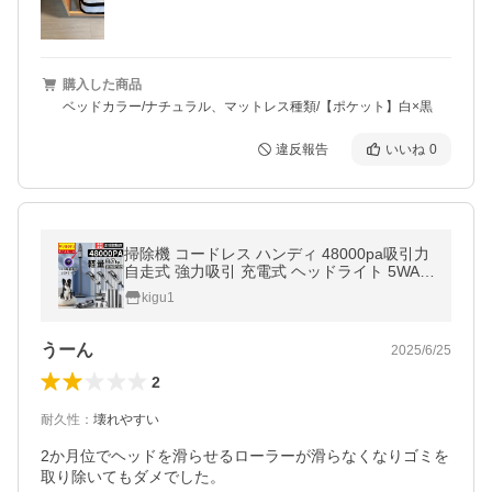
購入した商品
ベッドカラー/ナチュラル、マットレス種類/【ポケット】白×黒
違反報告
いいね
0
掃除機 コードレス ハンディ 48000pa吸引力
自走式 強力吸引 充電式 ヘッドライト 5WAY
スティック 軽量ハンディ掃除機 USB-TypeC
kigu1
充電式 省エネ 車両用 2025最新
うーん
2025/6/25
2
耐久性
：
壊れやすい
2か月位でヘッドを滑らせるローラーが滑らなくなりゴミを
取り除いてもダメでした。
