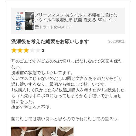
プリーツマスク 抗ウイルス 不織布に負けな
いウイルス吸着効果 抗菌 洗える 50回 イー
タック Etak クレンゼ イオン 医療機関採用
トラスト化学ストア
呼吸しやすい 1枚 日本製
洗濯後を考えた縫製をお願いします
2020/6/11
3
耳のゴムですがゴムの先は切りっぱなしなので50回も保た
ない。

洗濯前の状態でもホツレてます。

安いマスクじゃないのだし50回と文言があるのだから折り
返し縫いするなり、最初から輪にして欲しいです。

1枚購入して良かったら3枚追加購入を考えたが1回洗濯した
らゴム先はボロボロになってしまうから手縫いで折り返し
縫いをした。

改めて考えると不便。

菌に対しては凄い良いと思うのでそれに対しての星３つ