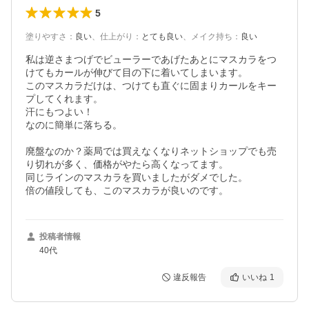
5
塗りやすさ
：
良い
、
仕上がり
：
とても良い
、
メイク持ち
：
良い
私は逆さまつげでビューラーであげたあとにマスカラをつ
けてもカールが伸びて目の下に着いてしまいます。

このマスカラだけは、つけても直ぐに固まりカールをキー
プしてくれます。

汗にもつよい！

なのに簡単に落ちる。

廃盤なのか？薬局では買えなくなりネットショップでも売
り切れが多く、価格がやたら高くなってます。

同じラインのマスカラを買いましたがダメでした。

倍の値段しても、このマスカラが良いのです。
投稿者情報
40代
違反報告
いいね
1