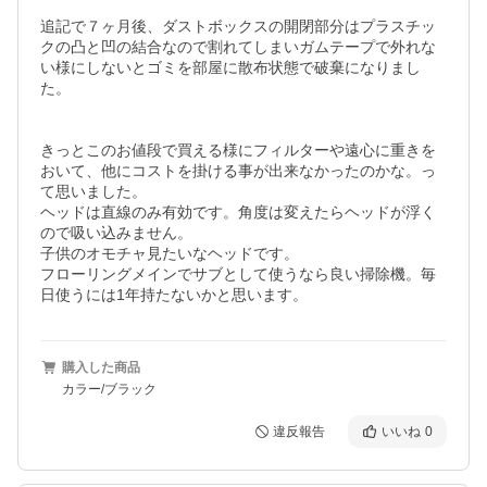
追記で７ヶ月後、ダストボックスの開閉部分はプラスチッ
クの凸と凹の結合なので割れてしまいガムテープで外れな
い様にしないとゴミを部屋に散布状態で破棄になりまし
た。

きっとこのお値段で買える様にフィルターや遠心に重きを
おいて、他にコストを掛ける事が出来なかったのかな。っ
て思いました。

ヘッドは直線のみ有効です。角度は変えたらヘッドが浮く
ので吸い込みません。

子供のオモチャ見たいなヘッドです。

フローリングメインでサブとして使うなら良い掃除機。毎
日使うには1年持たないかと思います。
購入した商品
カラー/ブラック
違反報告
いいね
0