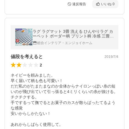
違反報告
いいね
0
ラグ ラグマット 3畳 洗える ひんやりラグ カ
ーペット ボーダー柄 プリント柄 冷感 三畳
長方形 ウォッシャブル 訳あり
総合インテリア・エンジョイホーム
値段を考えると
2019/7/4
2
ネイビーを頼みました。

早く届いて柄も色も可愛い！

だだ私のがたまたまなのか全体からナイロンっぽい糸の短
いのが飛び出ていて引っ張ると4ミリくらいの糸が抜ける。

チクチクする。

手でするって撫でるとお菓子のカスが散らばったてるよう
な感覚

安いからしかたない！

あれからしばらく使用して。
