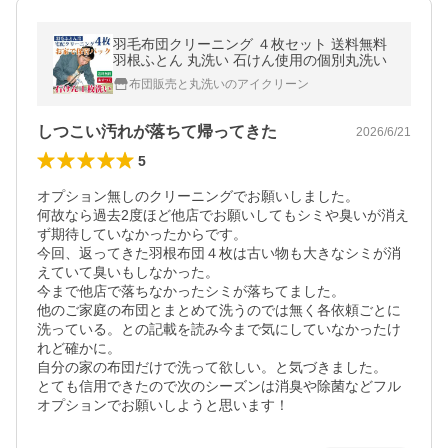
羽毛布団クリーニング ４枚セット 送料無料
羽根ふとん 丸洗い 石けん使用の個別丸洗い
布団販売と丸洗いのアイクリーン
しつこい汚れが落ちて帰ってきた
2026/6/21
5
オプション無しのクリーニングでお願いしました。

何故なら過去2度ほど他店でお願いしてもシミや臭いが消え
ず期待していなかったからです。

今回、返ってきた羽根布団４枚は古い物も大きなシミが消
えていて臭いもしなかった。

今まで他店で落ちなかったシミが落ちてました。

他のご家庭の布団とまとめて洗うのでは無く各依頼ごとに
洗っている。との記載を読み今まで気にしていなかったけ
れど確かに。

自分の家の布団だけで洗って欲しい。と気づきました。

とても信用できたので次のシーズンは消臭や除菌などフル
オプションでお願いしようと思います！