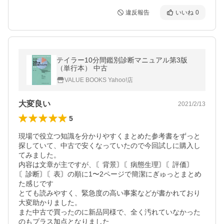
違反報告
いいね
0
テイラー10分間鑑別診断マニュアル第3版
（単行本） 中古
VALUE BOOKS Yahoo!店
大変良い
2021/2/13
5
現場で役立つ知識を分かりやすくまとめた参考書をずっと
探していて、中古で安くなっていたので今回試しに購入し
てみました。

内容は文章が主ですが、〘背景〙〘病態生理〙〘評価〙
〘診断〙〘表〙の順に1〜2ページで簡潔にぎゅっとまとめ
た感じです

とても読みやすく、緊急度の高い事案などが書かれており
大変助かりました。

また中古で買ったのに新品同様で、全く汚れていなかった
のもプラス加点となりました