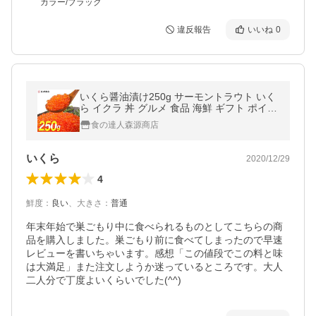
カラー/ブラック
違反報告
いいね
0
いくら醤油漬け250g サーモントラウト いく
ら イクラ 丼 グルメ 食品 海鮮 ギフト ポイン
ト利用 爆買
食の達人森源商店
いくら
2020/12/29
4
鮮度
：
良い
、
大きさ
：
普通
年末年始で巣ごもり中に食べられるものとしてこちらの商
品を購入しました。巣ごもり前に食べてしまったので早速
レビューを書いちゃいます。感想「この値段でこの料と味
は大満足」また注文しようか迷っているところです。大人
二人分で丁度よいくらいでした(^^)