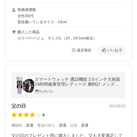
投稿者情報
女性/30代
普段履いているサイズ：24cm
購入した商品
カラー/ベージュ、サイズ/L（24，24.5cm相当）
違反報告
いいね
0
スマートウォッチ 通話機能 2.0インチ大画面
24時間健康管理レディース 腕時計 メンズ 24
時間健康管理 ランニング カロリー消費 IP68
KuKuYa
防水 防塵 着信通知
父の日
2022/6/15
4
機能性
：
普通
、
電池の持ち
：
普通
、
品質
：
普通
父の日のプレゼント用に購入しました。父も大変満足して