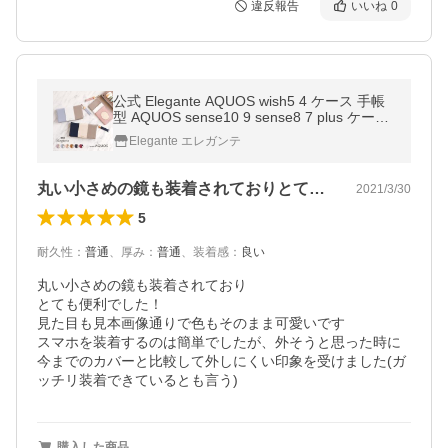
違反報告
いいね
0
公式 Elegante AQUOS wish5 4 ケース 手帳
型 AQUOS sense10 9 sense8 7 plus ケース
AQUOS R11 R10 R9 r8 ケース AQUOS sens
Elegante エレガンテ
e6 アクオス トリコロール ケース YH
丸い小さめの鏡も装着されておりとても便…
2021/3/30
5
耐久性
：
普通
、
厚み
：
普通
、
装着感
：
良い
丸い小さめの鏡も装着されており

とても便利でした！

見た目も見本画像通りで色もそのまま可愛いです

スマホを装着するのは簡単でしたが、外そうと思った時に
今までのカバーと比較して外しにくい印象を受けました(ガ
ッチリ装着できているとも言う)
購入した商品