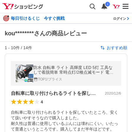
i
毎日引けるくじ 今すぐ挑戦
ログイン
kou********さんの商品レビュー
1
-
10
件 /
14
件
おすすめ順
防水 自転車 ライト 高輝度 LED 5灯 工具な
しで着脱簡単 常時点灯/2種点滅モード 電池
式 ヘッドライト 前照灯 送料無料/定形外 S◇
TOP1!プライス
5LED 防水サイクルライト
自転車に取り付けられるライトを探してい…
2020/12/6
4
自転車に取り付けられるライトを探していたところ、安く
て扱いやすそうなので購入しました。

耐久性は普通に使用しているぶんには壊れにくい。いたっ
て普通というところです。購入してまだ半年ほどです。
