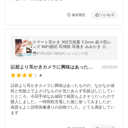
違反報告
いいね
0
スマート耳かき 300万画素 3.5mm 超小型レ
ンズ WiFi接続 耳掃除 耳掻き みみかき カメ
ラ付き耳かき 耳鏡 イヤースコープ LEDライ
KYPLAZA Yahoo!ショッピング店
ト 光る Bebird C3
以前より耳かきカメラに興味はあったもの…
2022/2/10
4
以前より耳かきカメラに興味はあったものの、なかなか値
段と性能上でよさげなものが見たあらず先延ばしにしてい
たところ、今回手頃なお値段で画質もよさそうだったので
購入しました。一時間程充電した後に使ってみましたが、
画質もよく説明画像通りの品物でした。とても満足してい
ます