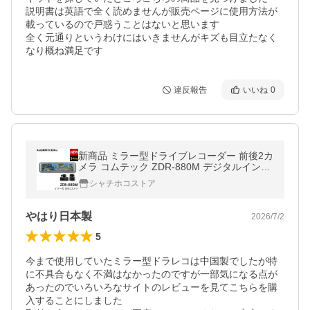
説明書は英語で全く読めませんが販売ページに使用方法が
載っているので戸惑うことはないと思います

全く元通りというわけにはいきませんがキズも目立たなく
なり概ね満足です
違反報告
いいね
0
新商品 ミラー型ドライブレコーダー 前後2カ
メラ コムテック ZDR-880M デジタルインナ
ーミラー機能搭載 3年保証 ノイズ対策済 前
シャチホコストア
後200万画素 フルHD高画質 常時
やはり日本製
2026/7/2
5
今まで使用していたミラー型ドラレコは中国製でしたが特
に不具合もなく不満はなかったのですが一部気になる点が
あったのでいろいろなサイトのレビューを見てこちらを購
入することにしました
