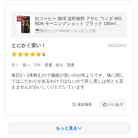
缶コーヒー 珈琲 送料無料 アサヒ ワンダ WO
NDA モーニングショット ブラック 185ml×9
0本(3ケース)
酒やビックYahoo!ショッピング店
とにかく安い！
2021/11/12
5
香り
：
良い
、
苦味
：
普通
、
酸味
：
普通
毎日2～3本飲むので価格が安いのが何よりです。味に関し
てはこだわりがあるわけではないので良し悪しは何とも言
えませんがおいしくいただいています
違反報告
いいね
0
もっと見る