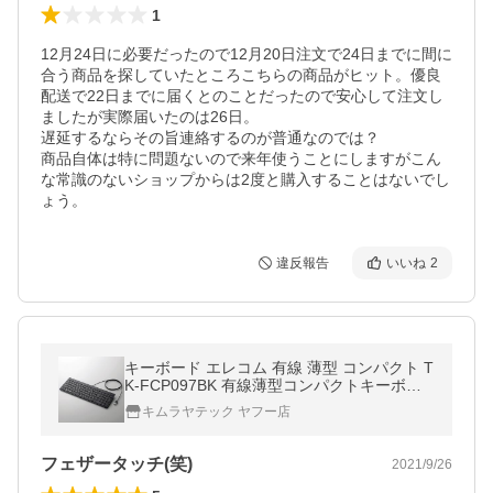
1
12月24日に必要だったので12月20日注文で24日までに間に
合う商品を探していたところこちらの商品がヒット。優良
配送で22日までに届くとのことだったので安心して注文し
ましたが実際届いたのは26日。

遅延するならその旨連絡するのが普通なのでは？

商品自体は特に問題ないので来年使うことにしますがこん
な常識のないショップからは2度と購入することはないでし
ょう。
違反報告
いいね
2
キーボード エレコム 有線 薄型 コンパクト T
K-FCP097BK 有線薄型コンパクトキーボー
ド
キムラヤテック ヤフー店
フェザータッチ(笑)
2021/9/26