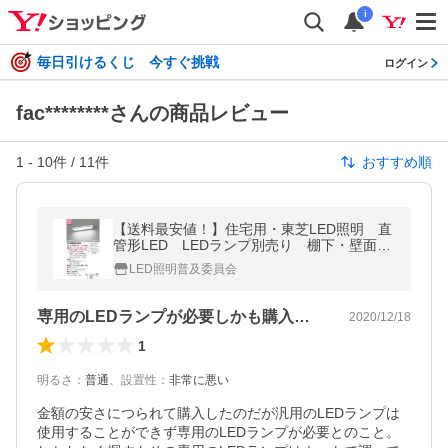
i
毎日引けるくじ 今すぐ挑戦
ログイン
fac********さんの商品レビュー
1
-
10
件 /
11
件
おすすめ順
【送料最安値！】住宅用・東芝LED照明 直
管形LED LEDランプ別売り 棚下・壁面兼
用タイプ プルスイッチ付 流し元灯 キッ
LED照明普及委員会
チンライト LEDB83134
専用のLEDランプが必要しかも購入が困難
2020/12/18
1
明るさ
：
普通
、
設置性
：
非常に悪い
金額の安さにつられて購入したのだが汎用のLEDランプは
使用することができず専用のLEDランプが必要とのこと。