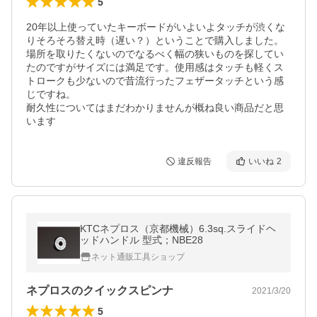
5
20年以上使っていたキーボードがいよいよタッチが渋くな
りそろそろ替え時（遅い？）ということで購入しました。

場所を取りたくないのでなるべく幅の狭いものを探してい
たのですがサイズには満足です。使用感はタッチも軽くス
トロークも少ないので昔流行ったフェザータッチという感
じですね。

耐久性についてはまだわかりませんが概ね良い商品だと思
います
違反報告
いいね
2
KTCネプロス（京都機械）6.3sq.スライドヘ
ッドハンドル 型式；NBE28
ネット通販工具ショップ
ネプロスのクイックスピンナ
2021/3/20
5