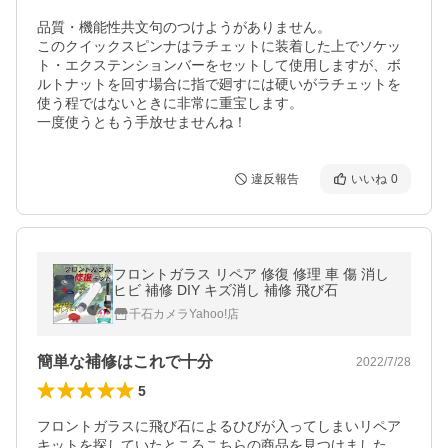
品質・機能性共文句のつけようがありません。

このクイックスピンナはラチェットに装着した上でソケッ
ト・エクステンションバーをセットして使用しますが、ボ
ルトナットを回す場合に指で廻すには硬いがラチェットを
使う程ではないときに非常に重宝します。

一度使うともう手放せませんね！
違反報告
いいね
0
フロントガラス リペア 修復 修理 車 傷 消し
ヒビ 補修 DIY キズ消し 補修 飛び石
千石カメラYahoo!店
簡単な補修はこれで十分
2022/7/28
5
フロントガラスに飛び石によるひびが入ってしまいリペア
キットを探していたところこちらの商品を見つけました
