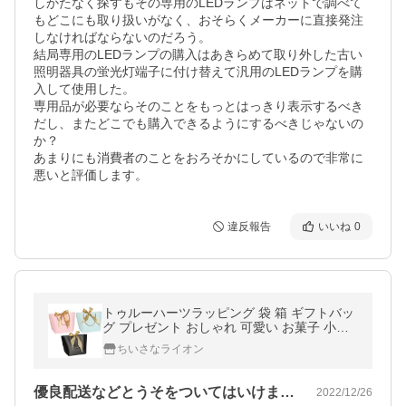
しかたなく探すもその専用のLEDランプはネットで調べて
もどこにも取り扱いがなく、おそらくメーカーに直接発注
しなければならないのだろう。

結局専用のLEDランプの購入はあきらめて取り外した古い
照明器具の蛍光灯端子に付け替えて汎用のLEDランプを購
入して使用した。

専用品が必要ならそのことをもっとはっきり表示するべき
だし、またどこでも購入できるようにするべきじゃないの
か？

あまりにも消費者のことをおろそかにしているので非常に
悪いと評価します。
違反報告
いいね
0
トゥルーハーツラッピング 袋 箱 ギフトバッ
グ プレゼント おしゃれ 可愛い お菓子 小物
贈り物 リボン付き 手提げ マチあり
ちいさなライオン
優良配送などとうそをついてはいけません
2022/12/26