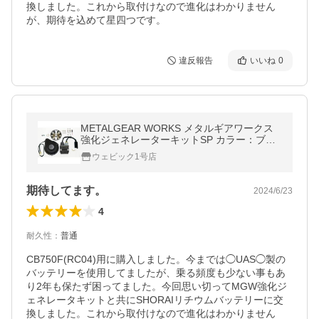
換しました。これから取付けなので進化はわかりません
が、期待を込めて星四つです。
違反報告
いいね
0
METALGEAR WORKS メタルギアワークス
強化ジェネレーターキットSP カラー：ブラ
ック CB750F CB900F CB1100F CB1100R H
ウェビック1号店
ONDA ホンダ 電装系
期待してます。
2024/6/23
4
耐久性
：
普通
CB750F(RC04)用に購入しました。今までは◯UAS◯製の
バッテリーを使用してましたが、乗る頻度も少ない事もあ
り2年も保たず困ってました。今回思い切ってMGW強化ジ
ェネレータキットと共にSHORAIリチウムバッテリーに交
換しました。これから取付けなので進化はわかりません