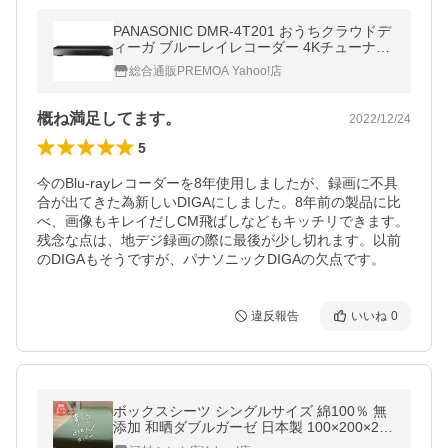
PANASONIC DMR-4T201 おうちクラウドデ
ィーガ ブルーレイレコーダー 4Kチューナー
内蔵(HDD2TB・3番組同時録画)
総合通販PREMOA Yahoo!店
概ね満足してます。
2022/12/24
5
今のBlu-rayレコーダーを8年使用しましたが、録画に不具
合が出てきた為新しいDIGAにしました。8年前の製品に比
べ、画像もキレイだしCM飛ばしなどもキッチリできます。
残念な点は、地デジ録画の際に最後が少し切れます。以前
のDIGAもそうですが、パナソニックDIGAの欠点です。
違反報告
いいね
0
ボックスシーツ シングルサイズ 綿100％ 無
添加 和晒ダブルガーゼ 日本製 100×200×25c
m ベッドシーツ ベッドカバー