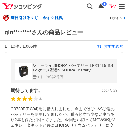
i
毎日引けるくじ 今すぐ挑戦
ログイン
gin********さんの商品レビュー
1
-
10
件 /
1,005
件
おすすめ順
ショーライ SHORAIバッテリー LFX14L5-BS
12 ケース型番5 SHORAI Battery
モトメガネ2号店
期待してます。
2024/6/23
4
CB750F(RC04)用に購入しました。今までは◯UAS◯製の
バッテリーを使用してましたが、乗る頻度も少ない事もあ
り2年も保たず困ってました。今回思い切ってMGW強化ジ
ェネレータキットと共にSHORAIリチウムバッテリーに交