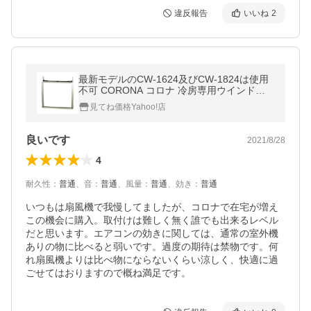
違反報告
いいね
2
最新モデルのCW-1624及びCW-1824は使用
不可 CORONA コロナ 冷房専用ウインドエ
アコン CW用 テラス窓用取り付け枠 WT-8
見てね価格Yahoo!店
良いです
2021/8/28
4
耐久性
：
普通
、
音
：
普通
、
風量
：
普通
、
効き
：
普通
いつもは扇風機で我慢してましたが、コロナで在宅が増え
この機会に購入。取付けは難しく無く誰でも出来るレベル
だと思います。エアコンの効きに関しては、通常の室外機
ありの物に比べると弱いです。過度の期待は禁物です。何
れ扇風機よりは比べ物にならないくらい涼しく、快適に過
ごせてはおりますので概ね満足です。