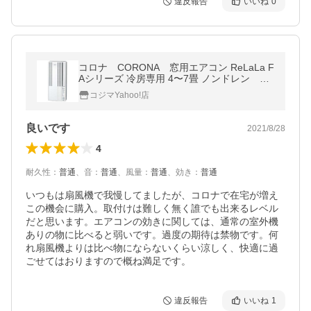
違反報告
いいね
0
コロナ CORONA 窓用エアコン ReLaLa F
Aシリーズ 冷房専用 4〜7畳 ノンドレン C
W-FA1621-WS シェルホワイト
コジマYahoo!店
良いです
2021/8/28
4
耐久性
：
普通
、
音
：
普通
、
風量
：
普通
、
効き
：
普通
いつもは扇風機で我慢してましたが、コロナで在宅が増え
この機会に購入。取付けは難しく無く誰でも出来るレベル
だと思います。エアコンの効きに関しては、通常の室外機
ありの物に比べると弱いです。過度の期待は禁物です。何
れ扇風機よりは比べ物にならないくらい涼しく、快適に過
ごせてはおりますので概ね満足です。
違反報告
いいね
1