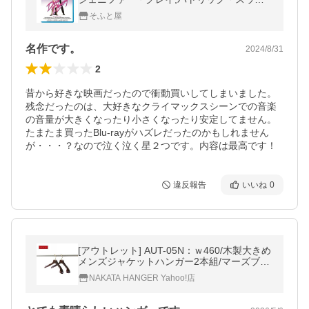
イジ (Blu-ray) KIXF1860-KING
そふと屋
名作です。
2024/8/31
2
昔から好きな映画だったので衝動買いしてしまいました。
残念だったのは、大好きなクライマックスシーンでの音楽
の音量が大きくなったり小さくなったり安定してません。
たまたま買ったBlu-rayがハズレだったのかもしれません
が・・・？なので泣く泣く星２つです。内容は最高です！
違反報告
いいね
0
[アウトレット] AUT-05N：ｗ460/木製大きめ
メンズジャケットハンガー2本組/マーズブラ
ウン/アンダーパーツなし【ナカタハンガー
NAKATA HANGER Yahoo!店
公式】