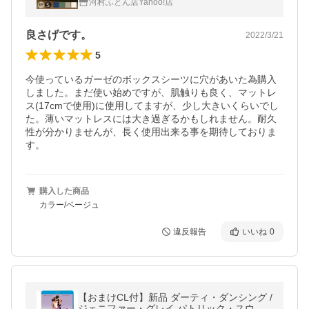
河村ふとん店Yahoo!店
良さげです。
2022/3/21
5
今使っているガーゼのボックスシーツに穴があいた為購入
しました。まだ使い始めですが、肌触りも良く、マットレ
ス(17cmで使用)に使用してますが、少し大きいくらいでし
た。薄いマットレスには大き過ぎるかもしれません。耐久
性が分かりませんが、長く使用出来る事を期待しておりま
す。
購入した商品
カラー/ベージュ
違反報告
いいね
0
【おまけCL付】新品 ダーティ・ダンシング /
ジェニファー・グレイ,パトリック・スウェ