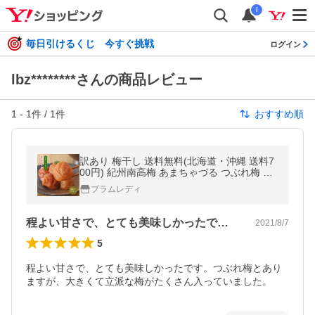
i
毎日引けるくじ 今すぐ挑戦
ログイン
lbz********さんの商品レビュー
1
-
1
件 /
1
件
おすすめ順
訳あり 梅干し 送料無料(北海道・沖縄 送料7
00円) 紀州南高梅 あまちゃづる つぶれ梅 訳
あり梅干 400g×2パック
プラムレディ
程よい甘さで、とても美味しかったです。…
2021/8/7
5
程よい甘さで、とても美味しかったです。つぶれ梅とあり
ますが、大きくて立派な梅がたくさん入っていました。