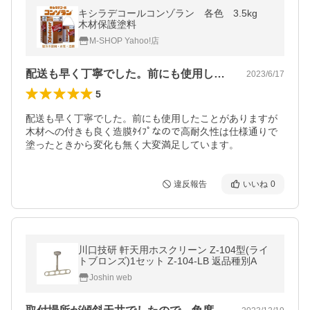
キシラデコールコンゾラン 各色 3.5kg
木材保護塗料
M-SHOP Yahoo!店
配送も早く丁寧でした。前にも使用したこ…
2023/6/17
5
配送も早く丁寧でした。前にも使用したことがありますが
木材への付きも良く造膜ﾀｲﾌﾟなので高耐久性は仕様通りで

塗ったときから変化も無く大変満足しています。
違反報告
いいね
0
川口技研 軒天用ホスクリーン Z-104型(ライ
トブロンズ)1セット Z-104-LB 返品種別A
Joshin web