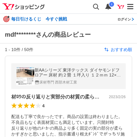
i
毎日引けるくじ 今すぐ挑戦
ログイン
mdf********さんの商品レビュー
1
-
10
件 /
50
件
おすすめ順
新AAシリーズ 東洋テックス ダイヤモンドフ
ロアー 床材 約２畳 １坪入り １２ｍｍ 12×3
03×1818mm 1ケース6枚入り フロア材 フロ
床材専門 西部木材工業
ーリング材 TOYOTEX
材ﾛｳの反り返りと実部分の材質の柔らかさ
2023/2/26
4
配送も丁寧で良かったです。商品の設置は終わりました。
不良品もなく表面材質にも満足しています。只開封時

反り返りが他のﾒｰｶｰの商品より多く固定の実の部分が柔ら
かすぎかと思いました、指示書通り根太ﾎﾞﾝﾄﾞでがっちり施