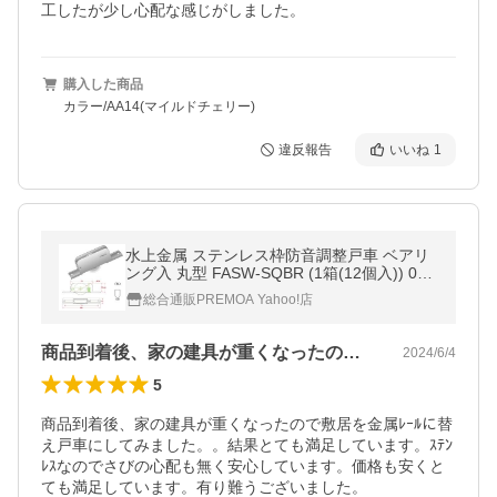
工したが少し心配な感じがしました。
購入した商品
カラー/AA14(マイルドチェリー)
違反報告
いいね
1
水上金属 ステンレス枠防音調整戸車 ベアリ
ング入 丸型 FASW-SQBR (1箱(12個入)) 093
1-02142
総合通販PREMOA Yahoo!店
商品到着後、家の建具が重くなったので敷…
2024/6/4
5
商品到着後、家の建具が重くなったので敷居を金属ﾚｰﾙに替
え戸車にしてみました。。結果とても満足しています。ｽﾃﾝ
ﾚｽなのでさびの心配も無く安心しています。価格も安くと
ても満足しています。有り難うございました。