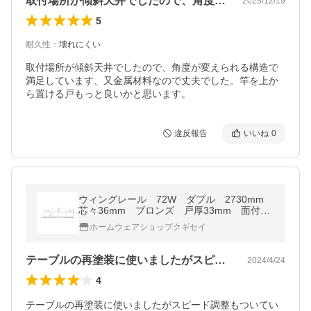
取付場所が傾斜天井でしたので、角度が変…
2023/12/19
5
耐久性
：
壊れにくい
取付場所が傾斜天井でしたので、角度が変えられる構造で
満足しています、又金属材料なので丈夫でした。竿を上か
ら置ける戸もっと良いかと思います。
違反報告
いいね
0
ウィングレール 72W ダブル 2730mm
芯々36mm ブロンズ 戸厚33mm 面付レ
ール、敷居レール【お取り寄せ1~2日】
ホームウェアショップクギセイ
テーブルの再塗装に使いましたがスピード…
2024/4/24
4
テーブルの再塗装に使いましたがスピード調整もついてい