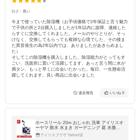
5
効き
：
良い
今まで使っていた除湿機（お手頃価格で2年保証と言う魅力
で子供の所と2台購入しましたが1年以内に故障、連絡した
らすぐに交換してくれました。メールのやりとりが、そっ
けなく、交換してもらっても複雑な心境でした、その後ま
た異音発生の為2年以内では、ありましたがあきらめまし
た）

そしてこの除湿機を購入しました。除湿能力がとってもす
ごい、洗面所に置いて活躍してます、あっと言う間に水が
満タン、もっと早くに出会いたかった。毎日、一生懸命活
躍してくれます。良い商品に出会いました
違反報告
いいね
0
ホースリール 20m おしゃれ 洗車 アイリスオ
ーヤマ 散水 水まき ガーデニング 庭 水撒き
ホース 水やりホース 園芸 花 花壇 業務用 XH
アイリスプラザ Yahoo!店
R-20