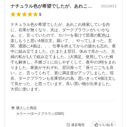
ナチュラル色が希望でしたが、あれこれ検…
2021/9/13
5
ナチュラル色が希望でしたが、あれこれ検索している内
に、在庫が無くなり、夫は、ダークブラウンがいいかな
ぁ。と、言っていたので、カバーを着けて部屋の配色は、
楽しもうと思い4個注文。届いて、、やってしまった。玄
関、通路に4個は、、、仕事を終えてからの疲れも忘れ、夜
中に組み立てました。(たまたま翌日、休みで良かった、主
婦の私が1人で組み立てました。)大満足。使用していた椅
子も解体し、不燃ゴミに出しやすくして。夜中の3時をまわ
りました。家族がそれぞれ、翌日座って「座りごごちも良
い」と、言ってくれて、更に満足度がアップしました。現
在、ダークブラウンも在庫切れの為、思いきって4個注文し
て良かった、と思っています。良い買い物が出来ました。
大切に使います。
購入した商品
カラー⇒/ダークブラウン(DBR)
違反報告
いいね
6