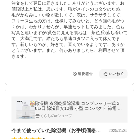
注文をして翌日に届きました。ありがとうございます。お
値段以上と私は、思います。猫がメインのコタツのため、
毛がからみにくい物が欲しくて、表は、サラサラしてて、
フリース生地の方は、仕様してみないと、どう猫の毛がつ
くかは、わかりませんが、早速セットしてみました。色も
写真と違いますが(黄色に見える裏地は、茶色系)落ち着いて
て、大満足です。猫たちも早速コタツに入って休んでま
す。新しいものが、好きで、喜んでいるようです。ありが
とうございます。また、何かありましたら、利用させて頂
きます。
違反報告
いいね
0
除湿機 衣類乾燥除湿機 コンプレッサー式 3.
8L/日 除湿目安10畳 小型 コンパクト 節電 省
エネ 部屋干し タイマー YDC-J03(W) 除湿器
くらしのeショップ
除湿乾燥機 衣類乾燥 山善
今まで使っていた除湿機（お手頃価格で2…
2025/11/25