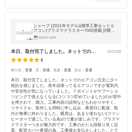
シャープ (2021年モデル)(標準工事セットエ
アコン)プラズマクラスター7000搭載 [8畳用]
(冷房：7〜10畳/ 暖房：6〜8畳) N-Nシリー
Joshin web
ズ AY-N25N-W 返品種別A
本日、取付完了しました。ネットでのエア…
2022/3/8
5
耐久性
：
普通
、
音
：
普通
、
風量
：
普通
、
効き
：
普通
本日、取付完了しました。ネットでのエアコン注文に少々
抵抗を感じました。長年頑張ってるエアコンですが電気代
や安全性が気になっていました。Ｔポイントがヤフーショ
ツピングで使えなくなる(コツコツ貯めていました)のが背中
を押されて、購入。工事内容の説明などもわかりやすく。
リサイクル、取外しも同時に申し込み、希望日に配達、取
付が無事に終わりました。暖房は、あまり使わない(ファン
ヒーターで過ごしている為)ので夏が楽しみです。プラズマ
クラスターつきが魅力的です。工事のかたも段取り良く設
置、配管カバー希望の為、工事後お支払をしました。とて