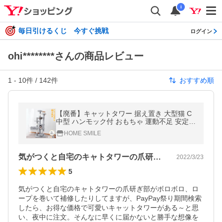
i
毎日引けるくじ 今すぐ挑戦
ログイン
ohi********さんの商品レビュー
1
-
10
件 /
142
件
おすすめ順
【廃番】キャットタワー 据え置き 大型猫 C
中型 ハンモック付 おもちゃ 運動不足 安定
ねこ 爪とぎ 爪研ぎ 多頭飼い 麻紐 子猫 シニ
HOME SMILE
ア 省スペース AIFY
気がつくと自宅のキャトタワーの爪研ぎ部…
2022/3/23
5
気がつくと自宅のキャトタワーの爪研ぎ部がボロボロ、ロ
ープを巻いて補修したりしてますが、PayPay祭り期間検索
したら、お得な価格で可愛いキャットタワーがある～と思
い、夜中に注文。そんなに早くに届かないと勝手な想像を