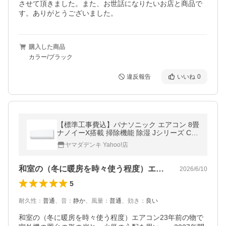
させて頂きました。また、お世話になりたいお店と商品で
す。ありがとうございました。
購入した商品
カラー/ブラック
違反報告
いいね
0
【標準工事費込】パナソニック エアコン 8畳
ナノイーX搭載 掃除機能 除湿 Jシリーズ CS-
256DJR-W ホワイト系 2026年モデル
ヤマダデンキ Yahoo!店
和室の（冬に暖房を時々使う程度）エアコ…
2026/6/10
5
耐久性
：
普通
、
音
：
静か
、
風量
：
普通
、
効き
：
良い
和室の（冬に暖房を時々使う程度）エアコン23年前の物で