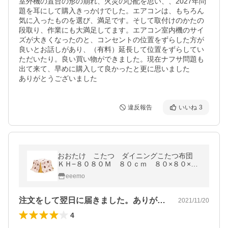
室外機の置台の形の崩れ、火災の心配を思い、、2027年問
題を耳にして購入きっかけでした。エアコンは、もちろん
気に入ったものを選び、満足です。そして取付けのかたの
段取り、作業にも大満足してます。エアコン室内機のサイ
ズが大きくなったのと、コンセントの位置をずらした方が
良いとお話しがあり、（有料）延長して位置をずらしてい
ただいたり。良い買い物ができました。現在ナフサ問題も
出て来て、早めに購入して良かったと更に思いました

ありがとうございました
違反報告
いいね
3
おおたけ こたつ ダイニングこたつ布団
ＫＨ−８０８０Ｍ ８０ｃｍ ８０×８０×７
６ｃｍ
eeemo
注文をして翌日に届きました。ありがとう…
2021/11/20
4