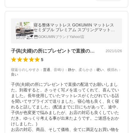
寝る整体マットレス GOKUMIN マットレス
セミダブル プレミアム スプリングマットレ
ス ポケットコイルマットレス ポケットコイ
GOKUMINブランドYahoo!店
ル 爆買
子供(夫婦)の所にプレゼントで直接の配…
2021/1/26
5
寝返りのしやすさ
：
普通
、
音鳴り
：
静か
、
柔らかさ
：
硬い
、
横揺れ
：
良い
子供(夫婦)の所にプレゼントで直接の配送でお願いしまし
た。到着すると、さっそく写メを送ってくれて、喜んでい
ました。長年使用していたマットレスがくたびれている話
を聞いてサプライズで送りました。寝心地も良く、良く寝
れると話してました。(配送までに日にちがあって、途中、
子供が色変更で悩みましたが、お店の対応も良くしていた
だき。ゆっくり考える事が出来たようです。ご迷惑をおか
けしました。)

お店の対応、商品、そして価格、全てに満足なお買い物を