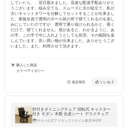
していたら、、翌日届きました。迅速な配達手配ありがと
うございます。組み立ても、スムーズに夫が組立て、私が
古いキャットタワーを分解してセットすることが出来まし
た。家族全員で透明のボール状の所で寝てくれるのを楽し
みにしていたのですが、透明で通り抜けられるかと、覗く
だけで、寝てくれません。底があると、わかるように、あ
の手、この手で中に入れようとしても拒否。その格闘を楽
しんでいます。良い買い物が出来ました。ありがとうござ
いました。また、利用させて頂きます。
購入した商品
カラー/アイボリー
違反報告
いいね
2
肘付きダイニングチェア 回転式 キャスター
付き モダン 木製 合皮シート デスクチェアに
も09
サカベ公式アドホックスタイル家具SHOP