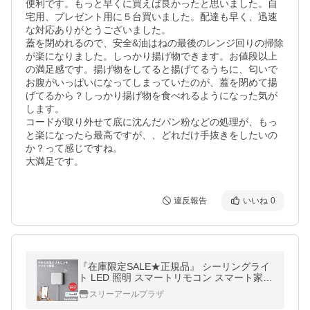
便利です。もっと早くに買えば良かったと思いました。自
宅用、プレゼント用に５台買いました。配達も早く、迅速
な対応ありがとうございました。

蓋を閉めれるので、安全&油はねの最後のレンジ回りの掃除
が楽になりました。しっかり揚げ物できます。お値段以上
の満足感です。揚げ物をしてると揚げてるうちに、匂いで
お腹がいっぱいになってしまっていたのが、蓋を閉めて揚
げてるから？しっかり揚げ物を食べれるようになった気が
します。

コードが取り外せて底に沈んだパン粉などの処理が、もっ
と楽になったら最高ですが、、どれだけ手抜きをしたいの
か？って感じですね。

大満足です。
違反報告
いいね
0
『在庫限定SALE★正規品』 シーリングライ
ト LED 照明 スマートリモコン スマート家電
スイッチボット ハブ ミニ アレクサ Google
スリーアールプラザ
Home対応 エアコン 冷房