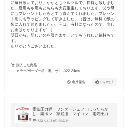
に毎日履いており、かかともツルツルで、長持ち致しまし
た。夏用も冬用もどちらも大変重宝しております。父や母
にもプレゼントしたらとても喜んでくれました。プレゼン
ト用にもラッピングして頂きました。（昔は、無料で紙の
袋に入れて頂きましたが、今は、有料になったので、少し
お金はかかりますが…）

明日から、新しいのを履きます。とてもうれしい気持ちで
す。

ありがとうございました。
購入した商品
カラー/ボーダー柄 黒、サイズ/22-24cm
違反報告
いいね
1
電気圧力鍋 ワンダーシェフ ほったらか
し 樂ポン 家庭用 マイコン 電気圧力鍋
OEDC30 R1(ST) 3L スターターセット レ
大阪なにわの 鍋工房
シピ本付 浜田陽子１年間保証