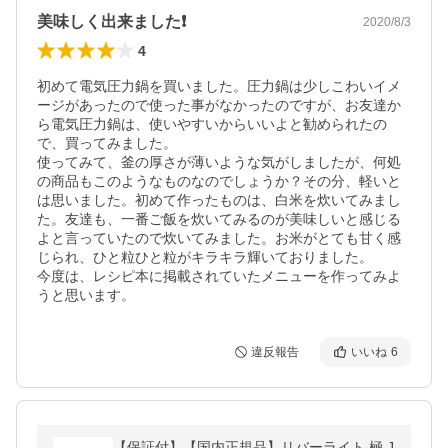
美味しく出来ました❗
2020/8/3
4
初めて電気圧力鍋を買いました。圧力鍋は少しこわいイメ
ージがあったので使った事がなかったのですが、お友達か
ら電気圧力鍋は、使いやすいからいいよと勧められたの
で、買ってみました。

使ってみて、釜の厚さが薄いような気がしましたが、何処
の商品もこのようなものなのでしょうか？その分、軽いと
は思いました。初めて作ったものは、白米を炊いてみまし
た。友達も、一番ご飯を炊いてみるのが美味しいと感じる
よと言っていたので炊いてみました。お米がとても甘く感
じられ、ひと粒ひと粒がキラキラ輝いておりました。

今度は、レシピ本に掲載されていたメニューを作ってみよ
うと思います。
違反報告
いいね
6
【保証付】【国内正規品】リバーライト 極 J