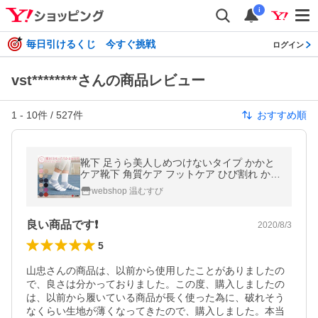
i
毎日引けるくじ 今すぐ挑戦
ログイン
vst********さんの商品レビュー
1
-
10
件 /
527
件
おすすめ順
靴下 足うら美人しめつけないタイプ かかと
ケア靴下 角質ケア フットケア ひび割れ かさ
かさ 潤い 保湿 冷え 締め付けない 母の日 山
webshop 温むすび
忠 温むすび
良い商品です❗
2020/8/3
5
山忠さんの商品は、以前から使用したことがありましたの
で、良さは分かっておりました。この度、購入しましたの
は、以前から履いている商品が長く使った為に、破れそう
なくらい生地が薄くなってきたので、購入しました。本当