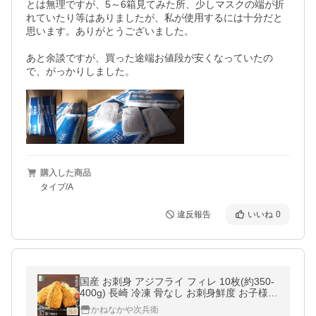
とは無理ですが、5～6箱見てみた所、少しマスクの端が折
れていたり等はありましたが、私が使用するには十分だと
思います。ありがとうございました。

あと余談ですが、買った途端お値段が安くなっていたの
で、がっかりしました。
購入した商品
タイプ/A
違反報告
いいね
0
国産 お刺身 アジフライ フィレ 10枚(約350-
400g) 長崎 冷凍 骨なし お刺身鮮度 お子様も
食べやすい アジ 鯵【C配送：冷凍】
かねなかや次兵衛