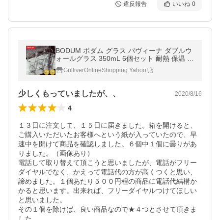
違反報告
いいね
0
BODUM ボダム グラス パヴィーナ ダブルウ
ォールグラス 350mL 6個セット 耐熱 保温 保
冷 4559-10-12US
GulliverOnlineShopping Yahoo!店
少しくもっていましたが、、
2020/8/16
4
１３日に注文して、１５日に届きました。箱を開けると、
ご購入いただいたお客様へという紙が入っていたので、早
速中を開けて商品を確認しました。６個中１個に曇りがあ
りました。（画像あり）

電話して取り替えて頂こうと思いましたが、電話がフリー
ダイヤルでなく、かえって電話代の方が高くつくと思い、
諦めました。１個あたり５００円程の商品に電話代結構か
かると思います。出来れば、フリーダイヤルつけてほしい
と思いました。

その１個を除けば、良い商品なので★４つとさせて頂きま
した。