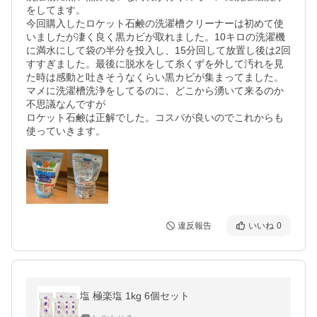
をしてます。

今回購入したロケット石鹸の洗濯槽クリーナーは初めて使
いましたが凄く良く黒カビが取れました。10キロの洗濯機
に満水にして袋の半分を投入し、15分回して放置し後は2回
すすぎました。最後に脱水をして糸くずを外して汚れを見
た時は感動と吐きそうなくらい黒カビが集まってました。
マメに洗濯槽洗浄をしてるのに、どこから湧いて来るのか
不思議なんですが

ロケット石鹸は正解でした。コスパが良いのでこれからも
使っていきます。
違反報告
いいね
0
塩 極楽塩 1kg 6個セット