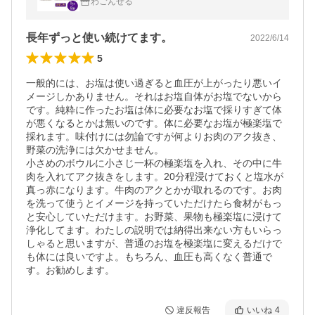
わごんせる
長年ずっと使い続けてます。
2022/6/14
5
一般的には、お塩は使い過ぎると血圧が上がったり悪いイ
メージしかありません。それはお塩自体がお塩でないから
です。純粋に作ったお塩は体に必要なお塩で採りすぎて体
が悪くなるとかは無いのです。体に必要なお塩が極楽塩で
採れます。味付けには勿論ですが何よりお肉のアク抜き、
野菜の洗浄には欠かせません。

小さめのボウルに小さじ一杯の極楽塩を入れ、その中に牛
肉を入れてアク抜きをします。20分程浸けておくと塩水が
真っ赤になります。牛肉のアクとかが取れるのです。お肉
を洗って使うとイメージを持っていただけたら食材がもっ
と安心していただけます。お野菜、果物も極楽塩に浸けて
浄化してます。わたしの説明では納得出来ない方もいらっ
しゃると思いますが、普通のお塩を極楽塩に変えるだけで
も体には良いですよ。もちろん、血圧も高くなく普通で
す。お勧めします。
違反報告
いいね
4