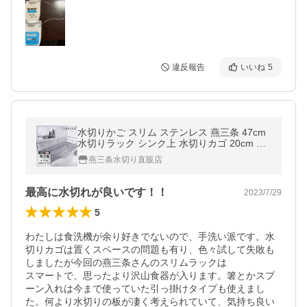
違反報告
いいね
5
水切りかご スリム ステンレス 燕三条 47cm
水切りラック シンク上 水切りカゴ 20cm 日
本製 50001
燕三条水切り直販店
最高に水切れが良いです！！
2023/7/29
5
わたしは食洗機が余り好きでないので、手洗い派です。水
切りカゴは置くスペースの問題も有り、色々試して失敗も
しましたが今回の燕三条さんのスリムラックは

スマートで、思ったより沢山食器が入ります。箸とかスプ
ーン入れは今まで使っていた引っ掛けタイプも使えまし
た。何より水切りの板が凄く考えられていて、気持ち良い