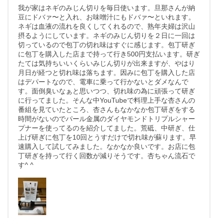
我が家はネギのみじん切りを毎日使います。旦那さんが納
豆にドバァ〜と入れ、お味噌汁にもドバァ〜といれます。
ネギは血液の流れを良くしてくれるので、熟年夫婦は沢山
摂るようにしています。ネギのみじん切りを２日に一回は
切っているので包丁の切れ味はすぐに感じます。包丁研ぎ
に包丁を購入した店まで持って行き500円支払います。研ぎ
たては気持ちいいくらいみじん切りが出来ますが、やはり
月日が経つと切れ味は落ちます。因みに包丁を購入した店
はデパートなので、電車に乗って行かないとダメなんで
す。面倒臭いなぁと思いつつ、切れ味の為に頑張って研ぎ
に行ってました。そんな中YouTubeで料理上手な杏さんの
番組を見ていたところ、杏さんもなかなか包丁研ぎをする
時間がないのでパール金属のダイヤモンドトリプルシャー
プナーを使ってるのを紹介してました。荒砥、中研ぎ、仕
上げ研ぎに包丁を10回とうすだけで切れ味が蘇ります。早
速購入して試してみました。なかなか良いです。お店に包
丁研ぎを持って行く回数が減りそうです。杏ちゃん流石で
す^ ^