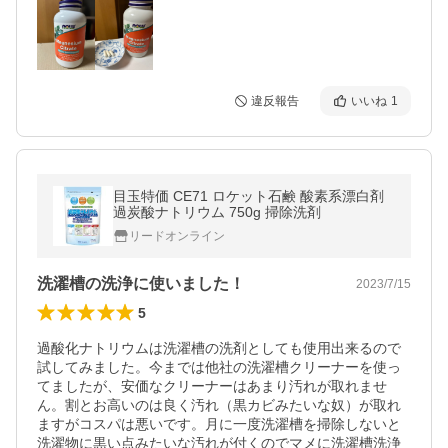
違反報告
いいね
1
目玉特価 CE71 ロケット石鹸 酸素系漂白剤
過炭酸ナトリウム 750g 掃除洗剤
リードオンライン
洗濯槽の洗浄に使いました！
2023/7/15
5
過酸化ナトリウムは洗濯槽の洗剤としても使用出来るので
試してみました。今までは他社の洗濯槽クリーナーを使っ
てましたが、安価なクリーナーはあまり汚れが取れませ
ん。割とお高いのは良く汚れ（黒カビみたいな奴）が取れ
ますがコスパは悪いです。月に一度洗濯槽を掃除しないと
洗濯物に黒い点みたいな汚れが付くのでマメに洗濯槽洗浄