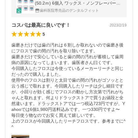
(50.2ｍ) 6個入 ワックス・ノンフレーバー
(メール便2点まで)
歯科医院専売品のデンタルフィット
コスパは最高に良いです！
2023/2/19
5
歯磨きだけでは歯の汚れは６割しか取れないので歯磨き後
にフロスで歯の間の汚れを取り除いてます。

歯磨きだけで安心していると歯の間の汚れが蓄積して歯周
病の原因になってしまいます。歯医者さん曰くです。

今回購入したフロスは今使っているメーカーリーチと同じ
だったので購入しました。

使用中のフロスは割りと太目で歯の間の汚れがゴソッとと
云う感じで取れます。今回購入したリーチは少し細目です
が、小回りが効く感じでフロスの動かし方次第で汚れがち
ゃんと取れます。何よりドラックストアで買うお値段と全
然違います。ドラックストアでは一つ税込723円ですが、Y
ahooでは6個1,980円送料込みです。一つ330円ですよ〜

毎日使う物なのでお安く買えて嬉しいです。

上のフロスが今回購入したリーチフロスです。参考までに^ 
^