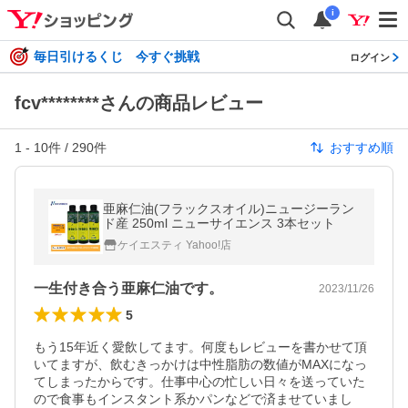
i
毎日引けるくじ 今すぐ挑戦
ログイン
fcv********さんの商品レビュー
1
-
10
件 /
290
件
おすすめ順
亜麻仁油(フラックスオイル)ニュージーラン
ド産 250ml ニューサイエンス 3本セット
ケイエスティ Yahoo!店
一生付き合う亜麻仁油です。
2023/11/26
5
もう15年近く愛飲してます。何度もレビューを書かせて頂
いてますが、飲むきっかけは中性脂肪の数値がMAXになっ
てしまったからです。仕事中心の忙しい日々を送っていた
ので食事もインスタント系かパンなどで済ませていまし