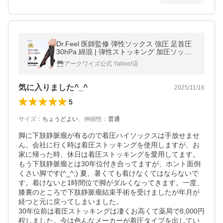
Dr.Feel 医師監修 弾性ソックス 強圧 足首圧
30hPa 綿混 | 弾性ストッキング 加圧ソック
ス 着圧靴下 ドクターフィール ふくらはぎ圧
アークワイズ公式 Yahoo!店
21hPa 日本製 大きいサイズ
気に入りました^_^
2025/11/16
5
サイズ
：
ちょうどよい
、
伸縮性
：
普通
脚に下肢静脈瘤が有るので着圧ハイソックスは手放せませ
ん。会社に行く時は着圧ストッキングを使用しますが、お
家に帰った時、休日は着圧ストッキングを愛用してます。

もう下肢静脈瘤とは30年位付き合ってますが、ホント面倒
くさい脚です(^_^;) 夏、暑くても着けなくてはならないで
す。着けないと1時間位で脚がダルくなってきます。一度、
膝裏のところで下肢静脈瘤結束手術を受けましたが年月が
経つと元に戻ってしまいました。

30年位前は着圧ストッキングは凄くお高くて薬局で8,000円
程しました。今は色んなメーカーが着圧タイプを出してい