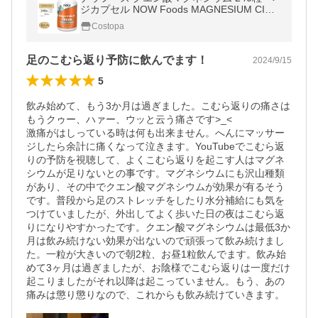
ジカプセル NOW Foods MAGNESIUM CITR
ATE CAPS 240 マグネシウムキレート
Costopa
足のこむら返り予防に飲んでます！
2024/9/15
5
飲み始めて、もう3か月は過ぎました。こむら返りの痛さは
もうクゥー、ハァー、ウッと云う痛さです>_<

激痛がはしっている時は何も出来ません。へんにマッサー
ジしたら余計に痛くなって泣きます。YouTubeでこむら返
りの予防を視聴して、よくこむら返りを起こす人はマグネ
シウムが足りないとの事です。マグネシウムにも沢山種類
があり、その中でクエン酸マグネシウムが効果が有るそう
です。普段から足のストレッチをしたり水分補給にも気を
つけていましたが、外出してよく歩いた日の夜はこむら返
りになりやすかったです。クエン酸マグネシウムは最低3か
月は飲み続けない効果が出ないので頑張って飲み続けまし
た。一粒が大きいので朝2粒、お昼1粒飲んでます。飲み始
めて3ヶ月は過ぎましたが、お陰様でこむら返りは一度だけ
起こりましたがそれ以降は起こっていません。もう、あの
痛みは懲り懲りなので、これからも飲み続けていきます。