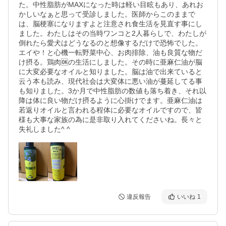
た。中性脂肪がMAXになった時は軽い目眩もあり、あれお
かしいなぁと思って受診しました。医師からこのままで
は、脳梗塞になりますよと注意され食生活を見直す事にし
ました。わたしはその当時ワンコと2人暮らしで、わたしが
倒れたら愛犬はどうなるのと想像するだけで恐怖でした。
エイや！と心機一転野菜中心、お肉排除、油も良質な物だ
け摂る。鶏肉🆗の生活にしました。その時に亜麻仁油が脳
に大変必要なオイルと知りました。脳は油で出来ていると
云う本も読み、現代社会は大変体に悪い油が蔓延してる事
も知りました。3か月で中性脂肪の数値も落ち着き、それ以
降は体に良い物だけ摂るように心掛けでます。亜麻仁油は
若返りオイルと言われる程体に必要なオイルですので、皆
様も大事な家族の為に是非取り入れてくださいね。長々と
失礼しました^ ^
違反報告
いいね
1