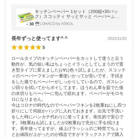
キッチンペーパー 1セット（200組×30パッ
ク）スコッティ サッとサッと ペーパーふき
ん キッチンタオル 日本製紙クレシア
LOHACO by ASKUL
長年ずっと使ってます^ ^
2022/11/20
5
ロールタイプのキッチンペーパーをカットして使うと云う
動作が、気の短い私はちょっとイラっとしてしまうので置
き型タイプに変えました(≧∀≦)色々試しましたが、スコッテ
ィのペーパーフキンが一番使いかってが良いです。手拭き
をした後でもペーパーがしっかりしているので、ガスレン
ジ回りを拭いてからポイしてます。ほうれん草を茹でた後
の水切りもペーパーに包んで絞れます。ペーパーがモロモ
ロになりません。

今はコロナの時代なのでペーパーフキンを2枚重ねにし四つ
折りにして何組かバッグに入れておきます。出先で手洗い
をした時にハンカチ代わりに使ってます。衛生的で安心で
す。3枚重ねも試しましたが2枚重ねで充分に手を拭けま
す。長年使ってますが、値上げラッシュのご時世でちょっ
とお値段が上がったのが残念ですがドラックストアで購入