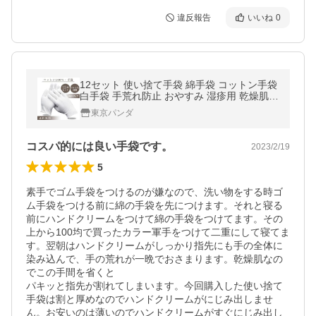
違反報告
いいね
0
12セット 使い捨て手袋 綿手袋 コットン手袋
白手袋 手荒れ防止 おやすみ 湿疹用 乾燥肌用
保湿用 礼装用 作業用 レビュー投稿で全国送
東京パンダ
料無料
コスパ的には良い手袋です。
2023/2/19
5
素手でゴム手袋をつけるのが嫌なので、洗い物をする時ゴ
ム手袋をつける前に綿の手袋を先につけます。それと寝る
前にハンドクリームをつけて綿の手袋をつけてます。その
上から100均で買ったカラー軍手をつけて二重にして寝てま
す。翌朝はハンドクリームがしっかり指先にも手の全体に
染み込んで、手の荒れが一晩でおさまります。乾燥肌なの
でこの手間を省くと

パキッと指先が割れてしまいます。今回購入した使い捨て
手袋は割と厚めなのでハンドクリームがにじみ出しませ
ん。お安いのは薄いのでハンドクリームがすぐにじみ出し