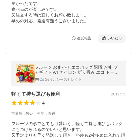
良かったです。

食べるのが楽しみです。

又注文する時は宜しくお願い致します。

早めの対応、発送有難うございました。
違反報告
いいね
0
フルーツ おまかせ エコバッグ 退職 お礼 プ
チギフト A4 ナイロン 折り畳み エコ トート
ギフト ラッピング 転勤 異動 職場 お返し
Cs Select シーズセレクト
軽くて持ち運びも便利
2019/6/6
4
重量感
：
軽い
、
生地
：
普通
フルーツの形でとても可愛いく、軽くて持ち運びもバック
にもつけられるのでいいと思います。

又予定よりも早く発送して頂き、小袋も2枚多めに入れて頂