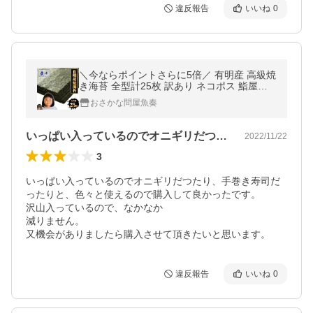
違反報告
いいね
0
＼今ならポイントさらに5倍／ 有明産 高級焼
き海苔 全型計25枚 訳あり ネコポス 鮨屋ご
用達 のり 恵方巻 母の日 父の日 敬老 中元 ギ
おさかな問屋魚奏
フト
いっぱい入っているのでオニギリだつたり…
2022/11/22
3
いっぱい入っているのでオニギリだつたり、手巻き寿司だ
ったりと、色々と使えるので購入して良かったです。

沢山入っているので、なかなか

減りません。

又機会がありましたら購入させて頂きたいと思います。
違反報告
いいね
0