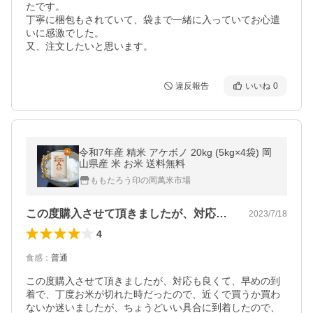
たです。

丁寧に梱包もされていて、袋まで一緒に入っていてお心遣
いに感激でした。

又、注文したいと思います。
違反報告
いいね
0
令和7年産 精米 アケボノ 20kg (5kg×4袋) 岡
山県産 米 お米 送料無料
ももたろう印の岡萬米市場
この度購入させて頂きましたが、対応も良…
2023/7/18
4
食感
：
普通
この度購入させて頂きましたが、対応も良くて、早めの到
着で、丁度お米が切れた時だったので、近くで買うか買わ
ないか迷いましたが、ちょうどいい具合に到着したので、