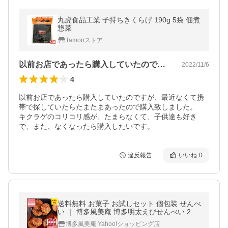
丸虎食品工業 子持ちきくらげ 190g 5袋 佃煮
惣菜
Tamonストア
以前お店であったら購入していたのですが…
2022/11/6
4
以前お店であったら購入していたのですが、最近なくて携
帯で探していたらたまたまあったので購入致しました。

キクラゲのコリコリ感が、たまらなくて、子供達も好き
で、また、なくなったら購入したいです。
違反報告
いいね
0
送料無料 お菓子 お試しセット 個包装 せんべ
い ｜ 博多風美庵 博多明太えびせんべい 24
枚入 【5】 メール便 mailbin
博多風美庵 Yahoo!ショッピング店