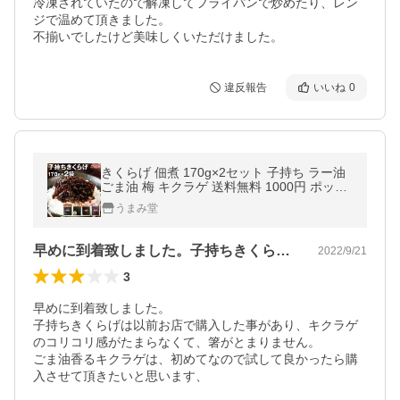
冷凍されていたので解凍してフライパンで炒めたり、レン
ジで温めて頂きました。

違反報告
いいね
0
きくらげ 佃煮 170g×2セット 子持ち ラー油
ごま油 梅 キクラゲ 送料無料 1000円 ポッキ
リ お取り寄せ ご飯のお供 ギフト おつまみ
うまみ堂
うま味 爆買 [メール便]
早めに到着致しました。子持ちきくらげは…
2022/9/21
3
早めに到着致しました。

子持ちきくらげは以前お店で購入した事があり、キクラゲ
のコリコリ感がたまらなくて、箸がとまりません。

ごま油香るキクラゲは、初めてなので試して良かったら購
入させて頂きたいと思います、