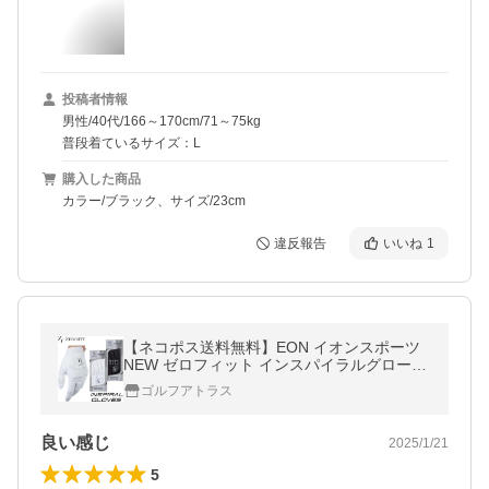
投稿者情報
男性/40代/166～170cm/71～75kg
普段着ているサイズ：L
購入した商品
カラー/ブラック、サイズ/23cm
違反報告
いいね
1
【ネコポス送料無料】EON イオンスポーツ
NEW ゼロフィット インスパイラルグローブ
左手用/右手用 メンズ/レディース 新ZEROFI
ゴルフアトラス
T
良い感じ
2025/1/21
5