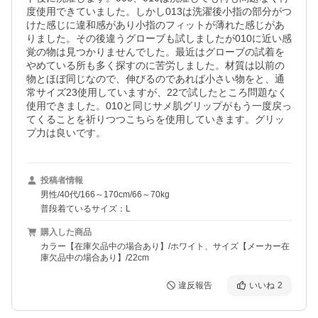
度使用できていました。しかし013は洗濯後小指の部分がつ
けた感じに違和感があり小指のフィットが薄れた感じがあ
りました。その後違うグローブも試しましたが010に近い感
覚の物は見つかりませんでした。最近はグローブの試着を
やめている所も多く探すのに苦労しました。材質は以前の
物とほぼ同じなので、伸びるのであれば小さい物をと、通
常サイズ23使用していますが、22で試したところ問題なく
使用できました。010と同じサメ肌グリップがもう一度戻っ
てくることを祈りつつこちらを使用していきます。グリッ
プ力は良いです。
投稿者情報
男性/40代/166～170cm/66～70kg
普段着ているサイズ：L
購入した商品
カラー【在庫欠品中の場合あり】/ホワイト、サイズ【メーカー在
庫欠品中の場合あり】/22cm
違反報告
いいね
2