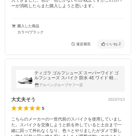
入できました。色が一色しかないのが残念ですがこのカバ
ーが消耗したらまた購入しようと思います。
購入した商品
カラー/ブラック
違反報告
いいね
2
ティゴラ ゴルフシューズ スーパーワイド ゴ
ルフシューズ スパイク 防水 4E ワイド 軽量
TR-0S1032 メンズ ゴルフ ダイヤル式スパイ
アルペングループヤフー店
ク 4E : ホワイト TIGORA
大丈夫そう
2023/7/13
5
こちらのメーカーの一世代前のスパイクを使用していまし
た。スパイクを交換しようと鋲を外していると土台まで一
緒に回って外れなくなり、色々とやりましたがダメで新し