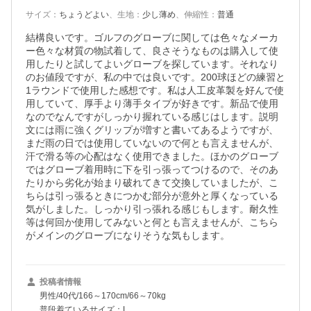
サイズ
：
ちょうどよい
、
生地
：
少し薄め
、
伸縮性
：
普通
結構良いです。ゴルフのグローブに関しては色々なメーカ
ー色々な材質の物試着して、良さそうなものは購入して使
用したりと試してよいグローブを探しています。それなり
のお値段ですが、私の中では良いです。200球ほどの練習と
1ラウンドで使用した感想です。私は人工皮革製を好んで使
用していて、厚手より薄手タイプが好きです。新品で使用
なのでなんですがしっかり握れている感じはします。説明
文には雨に強くグリップが増すと書いてあるようですが、
まだ雨の日では使用していないので何とも言えませんが、
汗で滑る等の心配はなく使用できました。ほかのグローブ
ではグローブ着用時に下を引っ張ってつけるので、そのあ
たりから劣化が始まり破れてきて交換していましたが、こ
ちらは引っ張るときにつかむ部分が意外と厚くなっている
気がしました。しっかり引っ張れる感じもします。耐久性
等は何回か使用してみないと何とも言えませんが、こちら
がメインのグローブになりそうな気もします。
投稿者情報
男性/40代/166～170cm/66～70kg
普段着ているサイズ：L