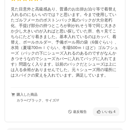
見た目意外と高級感あり、普通のお出掛お泊り等で着替え
入れるのにもいいのでは？と思います。今まで使用してい
たゴルフメーカのボストンバック風のバックが大分老朽
化、手提げ部分の持つところが剥がれそう等で同じ大きさ
か少し大きいのが入ればと思い探していた所、色々見てこ
ちらにたどり着きました。基本入れているのはカッパ、着
替え、ボールホルダー、予備ボール用の袋（6個ぐらい）、
水筒（夏場700ｍｌぐらい、冬場500ｍｌほど）ゴルフシュ
ーズ（バックの下にシューズ入れるのあるのですがなんか
きつそうなのでシューズカバーに入れてバッグに入れてま
す）問題なく入ります。以前のバックだとシューズは上に
は入る余裕がありませんでした。元々シューズ用の場所に
はスパイクの変えを入れています。満足しています。
購入した商品
カラー/ブラック、サイズ/Ｆ
違反報告
いいね
4