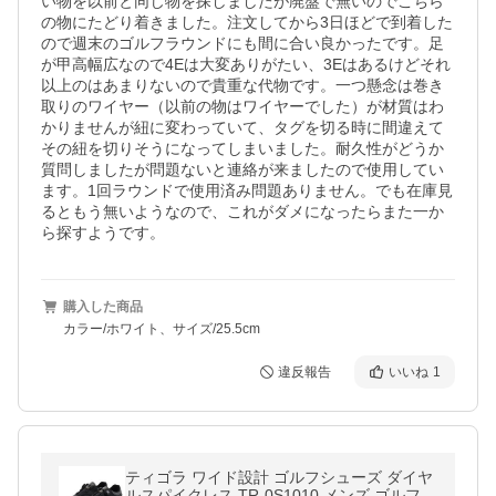
い物を以前と同じ物を探しましたが廃盤で無いのでこちら
の物にたどり着きました。注文してから3日ほどで到着した
ので週末のゴルフラウンドにも間に合い良かったです。足
が甲高幅広なので4Eは大変ありがたい、3Eはあるけどそれ
以上のはあまりないので貴重な代物です。一つ懸念は巻き
取りのワイヤー（以前の物はワイヤーでした）が材質はわ
かりませんが紐に変わっていて、タグを切る時に間違えて
その紐を切りそうになってしまいました。耐久性がどうか
質問しましたが問題ないと連絡が来ましたので使用してい
ます。1回ラウンドで使用済み問題ありません。でも在庫見
るともう無いようなので、これがダメになったらまた一か
ら探すようです。
購入した商品
カラー/ホワイト、サイズ/25.5cm
違反報告
いいね
1
ティゴラ ワイド設計 ゴルフシューズ ダイヤ
ルスパイクレス TR-0S1010 メンズ ゴルフ 4