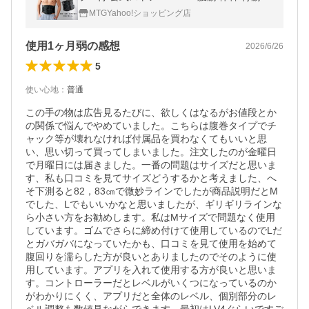
ながらトレーニング EMS シックスパッド バ
MTGYahoo!ショッピング店
レンタインギフト LCC
使用1ヶ月弱の感想
2026/6/26
5
使い心地
：
普通
この手の物は広告見るたびに、欲しくはなるがお値段とか
の関係で悩んでやめていました。こちらは腹巻タイプでチ
ャック等が壊れなければ付属品を買わなくてもいいと思
い、思い切って買ってしまいました。注文したのが金曜日
で月曜日には届きました。一番の問題はサイズだと思いま
す、私も口コミを見てサイズどうするかと考えました、へ
そ下測ると82，83㎝で微妙ラインでしたが商品説明だとM
でした、Lでもいいかなと思いましたが、ギリギリラインな
ら小さい方をお勧めします。私はMサイズで問題なく使用
しています。ゴムでさらに締め付けて使用しているのでLだ
とガバガバになっていたかも、口コミを見て使用を始めて
腹回りを濡らした方が良いとありましたのでそのように使
用しています。アプリを入れて使用する方が良いと思いま
す。コントローラーだとレベルがいくつになっているのか
がわかりにくく、アプリだと全体のレベル、個別部分のレ