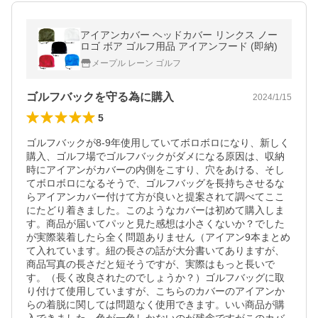
アイアンカバー ヘッドカバー リンクス ノー
ロゴ ボア ゴルフ用品 アイアンフード (即納)
メープル レーン ゴルフ
ゴルフバックを守る為に購入
2024/1/15
5
ゴルフバックが8-9年使用していてボロボロになり、新しく
購入、ゴルフ場でゴルフバックがダメになる原因は、収納
時にアイアンがカバーの内側をこすり、穴をあける、そし
てボロボロになるそうで、ゴルフバッグを長持ちさせるな
らアイアンカバー付けて方が良いと提案されて調べてここ
にたどり着きました。このようなカバーは初めて購入しま
す。商品が届いてパッと見た感想は小さくないか？でした
が実際装着したら全く問題ありません（アイアン9本まとめ
て入れています。紐の長さの話が大分書いてありますが、
商品写真の長さだと短そうですが、実際はもっと長いで
す。（長く改良されたのでしょうか？）ゴルフバッグに取
り付けて使用していますが、こちらのカバーのアイアンか
らの着脱に関しては問題なく使用できます。いい商品が購