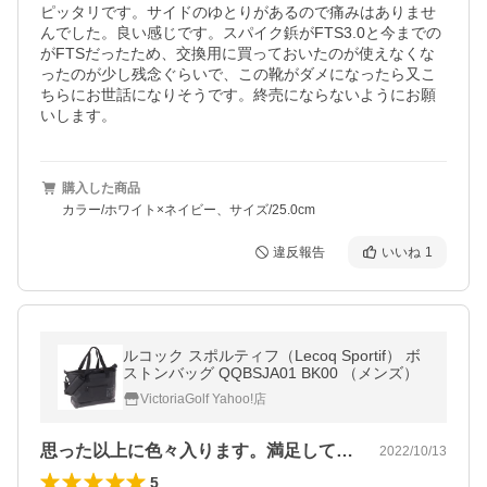
ピッタリです。サイドのゆとりがあるので痛みはありませ
んでした。良い感じです。スパイク鋲がFTS3.0と今までの
がFTSだったため、交換用に買っておいたのが使えなくな
ったのが少し残念ぐらいで、この靴がダメになったら又こ
ちらにお世話になりそうです。終売にならないようにお願
いします。
購入した商品
カラー/ホワイト×ネイビー、サイズ/25.0cm
違反報告
いいね
1
ルコック スポルティフ（Lecoq Sportif） ボ
ストンバッグ QQBSJA01 BK00 （メンズ）
VictoriaGolf Yahoo!店
思った以上に色々入ります。満足しています
2022/10/13
5