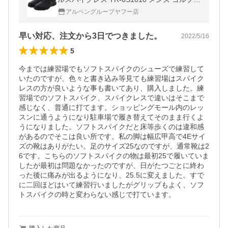
E TIGORA
アルペングループヤフー店
早い対応、注文から3日でつきました。
2022/5/16
5
今までは練習場でもソフトスパイクのシューズで練習して
いたのですが、色々と書き込み等見ても練習場はスパイク
レスの方が良いような事も書いてあり、購入しました。練
習場でのソフトスパイク、スパイクレスで違いはそこまで
感じなく、普通に打てます。ショッピングモール内のレッ
スンに通うようになり駐車場で履き替えてそのまま行くよ
うになりました。ソフトスパイクだと床等歩くのは違和感
があるのでそこは良い所です。私の脚は幅広甲高で4Eサイ
ズの靴はありがたい。足のサイズ25なのですが、通常靴は2
6です。こちらのソフトスパイクの物は最初25で履いていま
したが最初は問題なかったのですが、日がたつごとに終わ
った後に痛みが出るようになり、25.5に変えました。すで
に二回ほどはいて練習行いましたがグリップもよく、ソフ
トスパイクの時と変わらない感じで打ています。