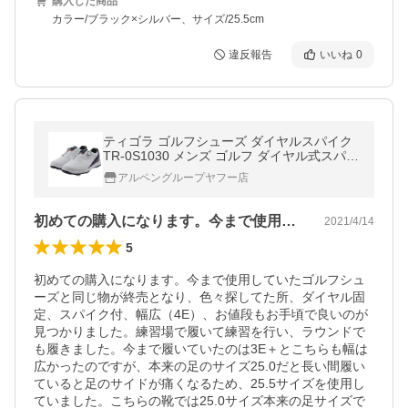
購入した商品
カラー/ブラック×シルバー、サイズ/25.5cm
違反報告
いいね
0
ティゴラ ゴルフシューズ ダイヤルスパイク
TR-0S1030 メンズ ゴルフ ダイヤル式スパイ
ク 4E TIGORA
アルペングループヤフー店
初めての購入になります。今まで使用して…
2021/4/14
5
初めての購入になります。今まで使用していたゴルフシュ
ーズと同じ物が終売となり、色々探してた所、ダイヤル固
定、スパイク付、幅広（4E）、お値段もお手頃で良いのが
見つかりました。練習場で履いて練習を行い、ラウンドで
も履きました。今まで履いていたのは3E＋とこちらも幅は
広かったのですが、本来の足のサイズ25.0だと長い間履い
ていると足のサイドが痛くなるため、25.5サイズを使用し
ていました。こちらの靴では25.0サイズ本来の足サイズで