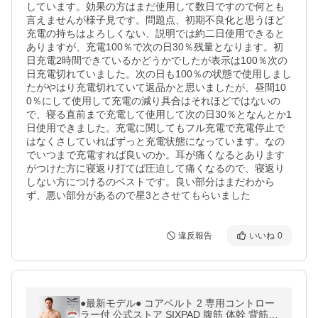
しています。効果の方はまだ使用して数日ですので何とも
言えませんが様子見です。問題点、初期不良化と思うほど
充電の持ちはよろしくない、説明では約二日使用できると
ありますが、充電100％で次の日30％残量となります。初
日充電2時間できているかどうかでしたが表示は100％次の
日充電切れていました。次の日も100％の状態で使用しまし
たがやはり充電切れていて返品かと思いましたが、昼間10
0％にして使用して充電の減り具合はそれほどではないの
で、寝る直前まで充電して使用して次の日30％となんとか1
日使用できました。充電に関してもフル充電で充電停止で
はなくさしていればずっと充電状態になっています。なの
でいつまで充電すれば良いのか。耳が痛くなるとあります
がつけた方に寝返り打てば圧迫して痛くなるので、寝返り
しない方につけるのベストです。良い部分はまだわから
ず、悪い部分があるので星3とさせてもらいました
違反報告
いいね
0
●最新モデル● コアベルト 2 専用コントロー
ラー付 公式ストア SIXPAD 腹筋 体幹 背筋