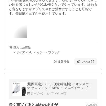
ベル調整も数値見ながらできます。最初はLV4ぐらいですご
い圧を感じましたが今はLV6ぐらいでやっています。終わる
と音なりますがアプリでやれば消音にすることも可能で
す。毎日風呂出てから使用しています。
購入した商品
＜サイズ＞/M、＜カラー＞/ブラック
違反報告
いいね
15
(期間限定)(メール便送料無料) イオンスポー
ツ ゼロフィット NEW インスパイラル ゴル
フグローブ 右利き左手用 (sbn)
ジーゾーン ゴルフ Yahoo!店
長く重宝すると思われますが
2026/6/3