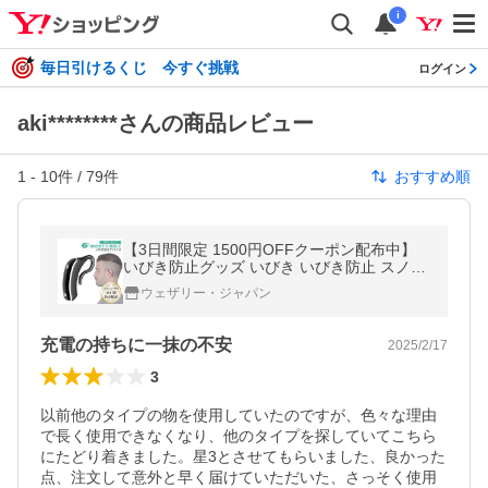
i
毎日引けるくじ 今すぐ挑戦
ログイン
aki********さんの商品レビュー
1
-
10
件 /
79
件
おすすめ順
【3日間限定 1500円OFFクーポン配布中】
いびき防止グッズ いびき いびき防止 スノア
サークル プラス Snorecircle Plus いびき対策
ウェザリー・ジャパン
快眠グッズ THE TIME で紹介
充電の持ちに一抹の不安
2025/2/17
3
以前他のタイプの物を使用していたのですが、色々な理由
で長く使用できなくなり、他のタイプを探していてこちら
にたどり着きました。星3とさせてもらいました、良かった
点、注文して意外と早く届けていただいた、さっそく使用