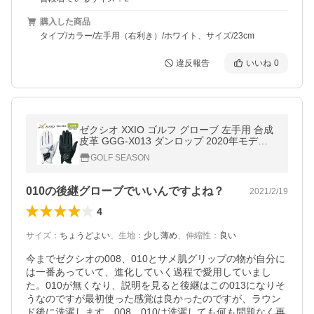
購入した商品
タイプ/カラー/左手用（右利き）/ホワイト、サイズ/23cm
違反報告
いいね
0
ゼクシオ XXIO ゴルフ グローブ 左手用 合成
皮革 GGG-X013 ダンロップ 2020年モデル
ネコポス
GOLF SEASON
010の後継グローブでいいんですよね？
2021/2/19
4
サイズ
：
ちょうどよい
、
生地
：
少し薄め
、
伸縮性
：
良い
今までゼクシオの008、010とサメ肌グリップの物が自分に
は一番あっていて、進化していく過程で愛用していまし
た。010が無くなり、説明を見ると後継はこの013になりそ
うなのですが最初使った感覚は良かったのですが、ラウン
ド後に洗濯します。008、010は洗濯しても何も問題なく再