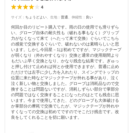
4
サイズ
：
ちょうどよい
、
生地
：
普通
、
伸縮性
：
良い
何回か目のリピート購入です。雨の日の使用でも滑りずら
い、グローブ自体の耐久性も（破れる事もなく）グリップ
力がなくなって来て（へたって来て交換）ぐらいでこちら
の感覚で交換するぐらいで、破れないのは素晴らしいと思
います。しかし今回星－1は初めてですが、マジックテープ
が弱くなり（外れやすくなり）交換と通常の使用期間より
もだいぶ早く交換となり、かなり残念な結果です。ぎゅっ
と押し付けて止めれば何とか使用できますが、普通に止め
ただけでは左手に少し力を入れたり、スイングでトップの
位置に来た時などマジックテープが外れる事があり、泣く
泣く新しい物と交換しました。グローブは消耗品なので交
換することは問題ないですが、消耗しずらい部分で掌部分
の問題ではなく交換することになったのはとても残念に思
います。今まで使用してきた、どのグローブも大体破ける
か掌部分の摩耗で交換でしたが、マジックテープが外れや
すくなっての交換は初めてですのでそこだけ残念です。改
良をしてくれることを切に願います。