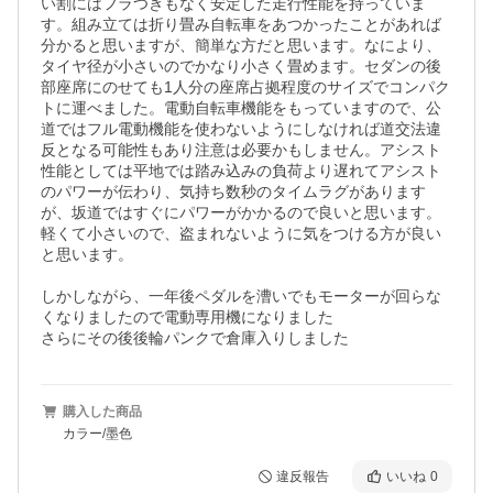
い割にはフラつきもなく安定した走行性能を持っていま
す。組み立ては折り畳み自転車をあつかったことがあれば
分かると思いますが、簡単な方だと思います。なにより、
タイヤ径が小さいのでかなり小さく畳めます。セダンの後
部座席にのせても1人分の座席占拠程度のサイズでコンパク
トに運べました。電動自転車機能をもっていますので、公
道ではフル電動機能を使わないようにしなければ道交法違
反となる可能性もあり注意は必要かもしません。アシスト
性能としては平地では踏み込みの負荷より遅れてアシスト
のパワーが伝わり、気持ち数秒のタイムラグがあります
が、坂道ではすぐにパワーがかかるので良いと思います。
軽くて小さいので、盗まれないように気をつける方が良い
と思います。

しかしながら、一年後ペダルを漕いでもモーターが回らな
くなりましたので電動専用機になりました

購入した商品
カラー/墨色
違反報告
いいね
0