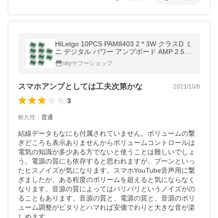
HiLetgo 10PCS PAM8403 2 * 3W クラスD ミ
ニ デジタル パワー アンプボード AMP 2.5-5
V入力 送料無料
skyヤフーショップ
スマホアンプとしては工夫次第かな
2021/10/8
3
耐久性
：
普通
結線データもなにも付属されていません。ボリュームの繋
ぎどころも表示ありませんからボリュームコントロールは
電気の知識が多少ある方でないと使うことは難しいでしょ
う。電源の質にも依存すると思われますが、ブーンといっ
たヒスノイズが気になります。スマホYouTube音声用に繋
ぎましたが、ある程度のボリームを超えると気にならなく
なります。音源の質によってはバリバリというノイズがの
ることもあります。音源の質と、電源の質と、音源のボリ
ューム調整がピタリとハマれば安価でわりと大きな音が楽
しめます。