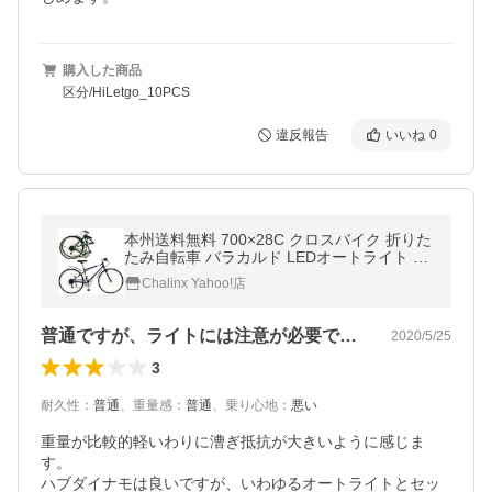
購入した商品
区分/HiLetgo_10PCS
違反報告
いいね
0
本州送料無料 700×28C クロスバイク 折りた
たみ自転車 バラカルド LEDオートライト シ
マノ6段変速 お客様組立
Chalinx Yahoo!店
普通ですが、ライトには注意が必要です。
2020/5/25
3
耐久性
：
普通
、
重量感
：
普通
、
乗り心地
：
悪い
重量が比較的軽いわりに漕ぎ抵抗が大きいように感じま
す。

ハブダイナモは良いですが、いわゆるオートライトとセッ