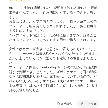
Bluetooth接続は簡単でした。説明書を読むと難しくて理解
出来ませんでしたが、直感的にやっているとできると思い
ます。

音質は普通。ポップス向きでしょうか。ロック系では私の
プレーヤーと組み合わせる音が割れましたが、ある程度音
を絞れば大丈夫でした。

耳へのフィット感はよく、走る時に使いますが、落ちたこ
とはありません。（そもそも走る用途で購入してはいます
が）

女性ではカナルが大きいと思うので変えるのもいいでしょ
う。プレーヤーとは最大5メートルくらい離れても使えまし
たが、走っているときは近くでも途切れる場合がありまし
た。

プレーヤーの問題かBluetoothイヤホンの問題か、相性の問
題かは判断できませんでした。ズボンポケットと耳の距離
ならほぼ問題ありません。充電表示がついているので、ど
れくらい使っているかすぐわかり使いやすいです。一度の
本体充電で片耳あたり２時間くらい使用した場合、7、8回
分の充電可能でした。
違反報告
いいね
0