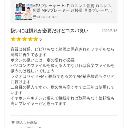
MP3プレーヤー Hi-Fiロスレス音質 ロスレス
音質 MP3プレーヤー 超軽量 音楽プレーヤー
内蔵容量8GB マイクロSDカードに対応
KURI-STORE
扱いには慣れが必要だけどコスパ良い
2023/5/15
5
音質は普通、ビビりもなく綺麗に保存されたファイルなら
綺麗に再生できます

ボタンの扱いには一定の慣れが必要

パソコンのファイルを扱える人でなければ音楽ファイルを
扱うのは難しいでしょう

ラジオはワイドFMが聴取できるのでAM補完放送もクリア
に聴けます

二台目の購入ですが、耐久性も高くすでに三年は使用して
います

イヤホンをキチンと選んで接続すれば故障もなく信頼性も
高いプレイヤーだと思ってます
購入した商品