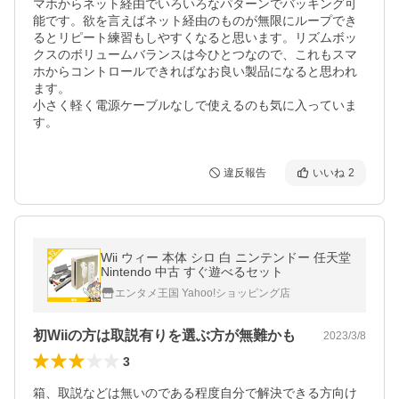
マホからネット経由でいろいろなパターンでバッキング可
能です。欲を言えばネット経由のものが無限にループでき
るとリピート練習もしやすくなると思います。リズムボッ
クスのボリュームバランスは今ひとつなので、これもスマ
ホからコントロールできればなお良い製品になると思われ
ます。

小さく軽く電源ケーブルなしで使えるのも気に入っていま
す。
違反報告
いいね
2
Wii ウィー 本体 シロ 白 ニンテンドー 任天堂
Nintendo 中古 すぐ遊べるセット
エンタメ王国 Yahoo!ショッピング店
初Wiiの方は取説有りを選ぶ方が無難かも
2023/3/8
3
箱、取説などは無いのである程度自分で解決できる方向け