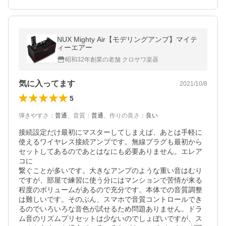
NUX Mighty Air【モデリングアンプ】マイテ
ィーエアー
昭和32年創業の老舗 クロサワ楽器
気に入ってます
2021/10/8
5
弾きやすさ
：
普通
、
音質
：
普通
、
作りの良さ
：
良い
接続設定だけ最初にマスターしてしまえば、あとは手軽に
使えるワイヤレス接続アンプです。無線プラグも最初から
セットしてあるのであとはなにも必要ありません。エレア
コに

繋ぐことが多いです。大きなアンプのような重い音はむり
ですが、部屋で練習に使う分にはマンションで苦情が来る
程度のボリュームがあるので充分です。本体での音質調整
は難しいです。そのぶん、スマホで音質コントロールでき
るのでいろいろな音色が試せるため問題ありません。ドラ
ム音のリズムプリセットは少ないのでしょぼいですが、ス