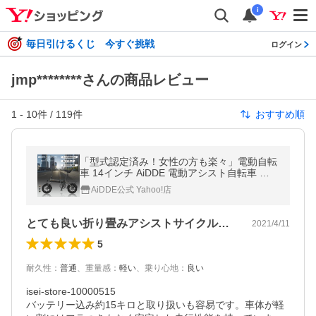
i
毎日引けるくじ 今すぐ挑戦
ログイン
jmp********さんの商品レビュー
1
-
10
件 /
119
件
おすすめ順
「型式認定済み！女性の方も楽々」電動自転
車 14インチ AiDDE 電動アシスト自転車 折
りたたみ アシストレベル5段 公道走行可 走
AiDDE公式 Yahoo!店
行距離80km
とても良い折り畳みアシストサイクルです
2021/4/11
5
耐久性
：
普通
、
重量感
：
軽い
、
乗り心地
：
良い
isei-store-10000515

バッテリー込み約15キロと取り扱いも容易です。車体が軽