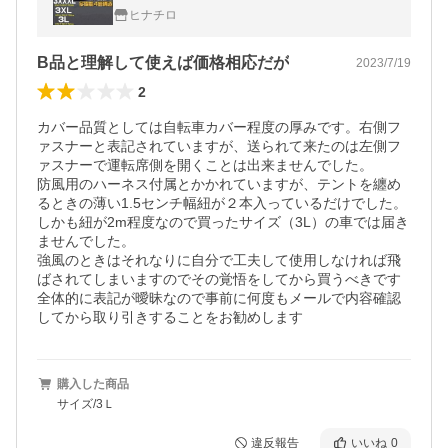
閉可能 強風対策固定ハーネス付
ヒナチロ
B品と理解して使えば価格相応だが
2023/7/19
2
カバー品質としては自転車カバー程度の厚みです。右側フ
ァスナーと表記されていますが、送られて来たのは左側フ
ァスナーで運転席側を開くことは出来ませんでした。

防風用のハーネス付属とかかれていますが、テントを纏め
るときの薄い1.5センチ幅紐が２本入っているだけでした。
しかも紐が2m程度なので買ったサイズ（3L）の車では届き
ませんでした。

強風のときはそれなりに自分で工夫して使用しなければ飛
ばされてしまいますのでその覚悟をしてから買うべきです

全体的に表記が曖昧なので事前に何度もメールで内容確認
してから取り引きすることをお勧めします
購入した商品
サイズ/3Ｌ
違反報告
いいね
0