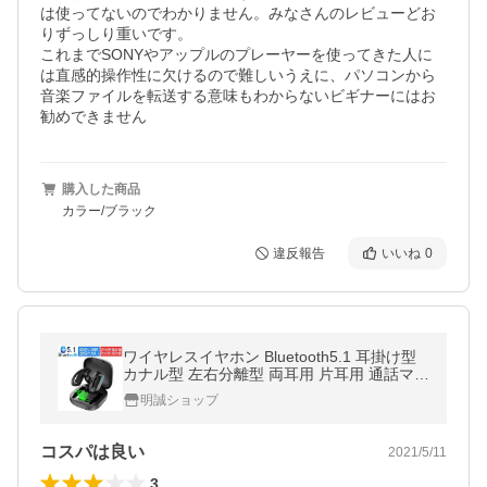
は使ってないのでわかりません。みなさんのレビューどお
りずっしり重いです。

これまでSONYやアップルのプレーヤーを使ってきた人に
は直感的操作性に欠けるので難しいうえに、パソコンから
音楽ファイルを転送する意味もわからないビギナーにはお
勧めできません
購入した商品
カラー/ブラック
違反報告
いいね
0
ワイヤレスイヤホン Bluetooth5.1 耳掛け型
カナル型 左右分離型 両耳用 片耳用 通話マイ
ク内蔵 ハンズフリー Siri対応 電量表示【PL
明誠ショップ
保険加入済み製品・安心】
コスパは良い
2021/5/11
3