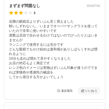
まずまず問題なし
2016/7/16
3
近隣の眼鏡店よりずいぶん安く買えました

軽いしずれないし、いままでオーバーサングラスを使って
いたので非常に使いやすいです

度数は店頭で合わせるわけではないのでぴったりとはいき
ませんが

ランニングで使用するには充分です

どんな眼鏡でもかけ始めは違和感がありしばらくすれば慣
れるように

10分も走れば慣れて見やすくなりました

お店の対応もよく満足です

レンズ色のイメージは実物はずいぶん印象が違うのででき
れば実物色や透過性の確認を

してから発注する方がよいでしょう
違反報告
いいね
1