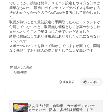
でしょうか。接続は簡単。リモコン設定もやり方を知れば
簡単なものの、最初にポインティングデバイスを動かす方
法がわからなかったのでYouTubeを参考にして動かしまし
た。

取説が無いことで最初設定に手間取ったのと、スタンドが
付属していないのと、取説無し価格としては高めかもしれ
ませんということで星３つにさせていただきました

綺麗に掃除はしてあり使用感はありましたが気にならない
レベルです

スポーツのソフトを買って動かしていますが面白く、問題
なく機能しており購入の満足度としては大変高いです
購入した商品
状態/中古
違反報告
いいね
0
訳あり大特価 自動車 カーボディカバー
カーカバー 防水 多機能4層構造 ドア開