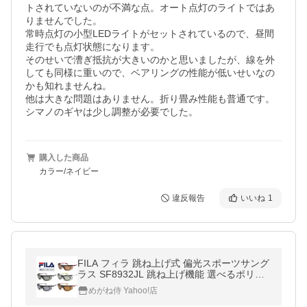
トされていないのが不満な点。オート点灯のライトではあ
りませんでした。

常時点灯の小型LEDライトがセットされているので、昼間
走行でも点灯状態になります。

そのせいで漕ぎ抵抗が大きいのかと思いましたが、線を外
しても同様に重いので、ベアリングの性能が低いせいなの
かも知れませんね。

他は大きな問題はありません。折り畳み性能も普通です。

シマノのギヤは少し調整が必要でした。
購入した商品
カラー/ネイビー
違反報告
いいね
1
FILA フィラ 跳ね上げ式 偏光スポーツサング
ラス SF8932JL 跳ね上げ機能 選べるポリカ
スペアレンズ 度付き対応 遠近両用レンズ可
めがね侍 Yahoo!店