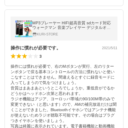
MP3プレーヤー HIFI超高音質 sdカード対応
ウォークマン 音楽プレイヤー デジタルオー
ディオプレーヤー 超軽量 持ち運びや操作が
KURI-STORE
ラクラク
操作に慣れが必要です。
2021/5/11
3
操作には慣れが必要で、右のMボタンが実行、左のリター
ンボタンで戻る基本コントロールの方法に慣れないと使い
こなすことはできません。間違えるとすぐに録音モードに
入ってしまうので気をつけましょう。

音質はまあまあというところでしょうか。重低音がでるか
どうかはヘッドホン次第と思われます。

ラジオ機能はアジア、ヨーロッパ帯域の90/100M帯のみで
変更できない（と思います）ので、AMの補完放送だけは聞
くことができました。Bluetoothイヤホンではアンテナ機能
が使えないためラジオ聴取不可能です。その場合はプラグ
つきイヤホンを使いましょう。

写真は綺麗に表示されています。電子書籍機能と動画機能