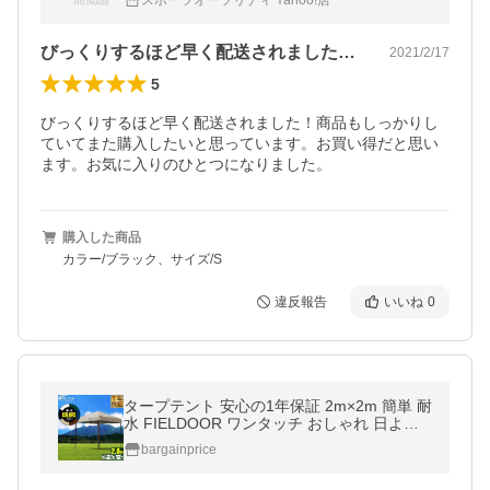
スポーツオーソリティ Yahoo!店
ディース ブラック セール
びっくりするほど早く配送されました！商…
2021/2/17
5
びっくりするほど早く配送されました！商品もしっかりし
ていてまた購入したいと思っています。お買い得だと思い
ます。お気に入りのひとつになりました。
購入した商品
カラー/ブラック、サイズ/S
違反報告
いいね
0
タープテント 安心の1年保証 2m×2m 簡単 耐
水 FIELDOOR ワンタッチ おしゃれ 日よけ
アウトドア バーベキュー キャンプ 屋台 イベ
bargainprice
ント UVカット 大型 送料無料