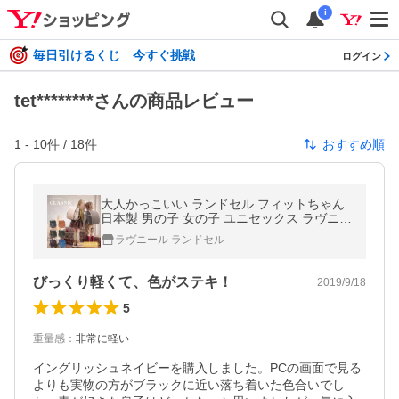
i
毎日引けるくじ 今すぐ挑戦
ログイン
tet********さんの商品レビュー
1
-
10
件 /
18
件
おすすめ順
大人かっこいい ランドセル フィットちゃん
日本製 男の子 女の子 ユニセックス ラヴニー
ル クラシック おしゃれ シンプル 2027 A4フ
ラヴニール ランドセル
ラットファイル対応 軽量
びっくり軽くて、色がステキ！
2019/9/18
5
重量感
：
非常に軽い
イングリッシュネイビーを購入しました。PCの画面で見る
よりも実物の方がブラックに近い落ち着いた色合いでし