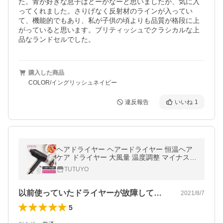
た。青が好きな息子はどーかなーと思いましたが、気に入
ってくれました。さりげなく反射材のラインが入ってい
て、機能的でもあり、私が子供の頃よりも品質が格段に上
がっていると思います。ブリティッシュでクラシカルな上
品なランドセルでした。
購入した商品
COLOR/イングリッシュネイビー
違反報告
いいね
1
ヘアドライヤー ヘアードライヤー 恒温ヘア
ケア ドライヤー 大風量 温度調整 マイナスイ
オン 100v 1200W 3分速乾 時短 恒温 折畳み
TUTUYO
式 スピーディーイオン
以前使っていたドライヤーが故障して、こ…
2021/8/7
5