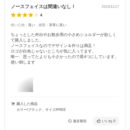
ノースフェイスは間違いなし！
2024/11/17
4
使い心地
：
良い
、
縫製
：
非常に良い
ちょっとした外出やお散歩用の小さめショルダーが欲しく
て購入しました。

ノースフェイスなのでデザイン＆作りは満足！

ロゴが白色じゃないところが気に入ってます。

唯一、思ってたよりも小さかったので星4つにしています。

使い倒します
購入した商品
カラー/ブラック、サイズ/FREE
違反報告
いいね
0