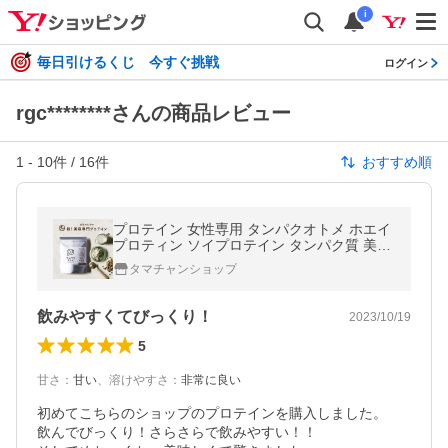
i
毎日引けるくじ 今すぐ挑戦
ログイン
rgc********さんの商品レビュー
1
-
10
件 /
16
件
おすすめ順
プロテイン 女性専用 タンパクオトメ ホエイ
プロティン ソイプロテイン タンパク質 美容
サプリメント wpi おきかえ ダイエット
タマチャンショップ
飲みやすくてびっくり！
2023/10/19
5
甘さ
：
甘い
、
溶けやすさ
：
非常に良い
初めてこちらのショップのプロテインを購入しました。

飲んでびっくり！さらさらで飲みやすい！！
