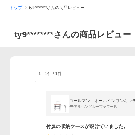
トップ
ty9********さんの商品レビュー
ty9********さんの商品レビュー
1
-
1
件 /
1
件
コールマン オールインワンキッチンテーブ
アルペングループヤフー店
付属の収納ケースが裂けていました。