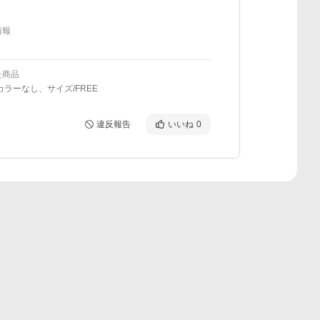
情報
た商品
カラーなし、サイズ/FREE
違反報告
いいね
0