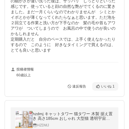
の細かさが違い洗った後は、サッパリ　しっとりといった
感じです。使っていると顔の自然な艶がでてくるのに驚き
ました。まだ一月くらいなのでわかりませんが　シミとか
イボとかが薄くなってくれたらなぁと思います。ただ泡を
２回立てる作業と洗い方が下手なのか　髪の毛や首もアワ
アワが　ついてしまうので　お風呂の中で使うのが良いの
かもしれません

定期購入だと　自分のペースでは、上手く使えなかったり
するので　このように　好きなタイミングで買えるのは、
とても良いと思います
投稿者情報
60歳以上
違反報告
いいね
1
hzdmj キャットタワー 猫タワー 木製 据え置
き 高さ185cm おしゃれ 大型猫 透明宇宙船
猫ハウス ネコ 猫用 多頭飼い 爪とぎ 二年保
HZDMJ
証 麻紐 運動不足