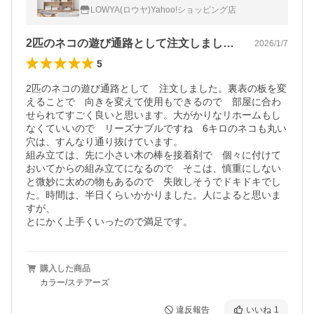
しゃれ シンプル ナチュラル ねこ ネコ リモ
LOWYA(ロウヤ)Yahoo!ショッピング店
ート
2匹のネコの遊び通路として注文しました…
2026/1/7
5
2匹のネコの遊び通路として　注文しました。裏表の板を変
えることで　向きを変えて使用もできるので　部屋に合わ
せられてすごく良いと思います。大がかりなリホームもし
なくていいので　リーズナブルですね　6キロのネコも丸い
穴は、すんなり通り抜けています。

組み立ては、先に小さい木の棒を接着剤で　個々に付けて
おいてからの組み立てになるので　そこは、慎重にしない
と微妙に太めの物もあるので　失敗しそうでドキドキでし
た。時間は、半日くらいかかりました。人によると思いま
すが、

とにかく上手くいったので満足です。
購入した商品
カラー/ステアーズ
違反報告
いいね
1