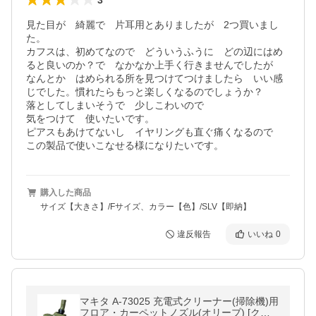
見た目が　綺麗で　片耳用とありましたが　2つ買いまし
た。

カフスは、初めてなので　どういうふうに　どの辺にはめ
ると良いのか？で　なかなか上手く行きませんでしたが　
なんとか　はめられる所を見つけてつけましたら　いい感
じでした。慣れたらもっと楽しくなるのでしょうか？

落としてしまいそうで　少しこわいので

気をつけて　使いたいです。

ピアスもあけてないし　イヤリングも直ぐ痛くなるので　
この製品で使いこなせる様になりたいです。
購入した商品
サイズ【大きさ】/Fサイズ、カラー【色】/SLV【即納】
違反報告
いいね
0
マキタ A-73025 充電式クリーナー(掃除機)用
フロア・カーペットノズル(オリーブ) [クリ