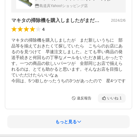
ーナー用アタッチメント] ◆
島道具Yahoo!ショッピング店
マキタの掃除機を購入しましたがまだ新し…
2024/2/6
4
マキタの掃除機を購入しましたが　まだ新しいうちに　部
品等を揃えておきたくて探していたら　こちらのお店にあ
るのを見つけて　早速注文しました。とても早い商品の発
送手続きと何回もの丁寧なメールをいただき嬉しかったで
す。一つの商品の欲しいパーツが　全部同じお店で揃えら
れるのは、とても助かると思います。そんなお店を目指し
ていただけたらいいなぁ

今回は、5つ欲しかったうちの3つがあったので　星4つです
違反報告
いいね
1
もっと見る