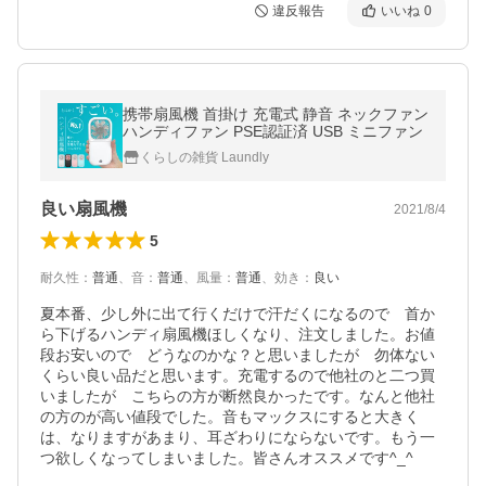
違反報告
いいね
0
携帯扇風機 首掛け 充電式 静音 ネックファン
ハンディファン PSE認証済 USB ミニファン
くらしの雑貨 Laundly
良い扇風機
2021/8/4
5
耐久性
：
普通
、
音
：
普通
、
風量
：
普通
、
効き
：
良い
夏本番、少し外に出て行くだけで汗だくになるので　首か
ら下げるハンディ扇風機ほしくなり、注文しました。お値
段お安いので　どうなのかな？と思いましたが　勿体ない
くらい良い品だと思います。充電するので他社のと二つ買
いましたが　こちらの方が断然良かったです。なんと他社
の方のが高い値段でした。音もマックスにすると大きく
は、なりますがあまり、耳ざわりにならないです。もう一
つ欲しくなってしまいました。皆さんオススメです^_^