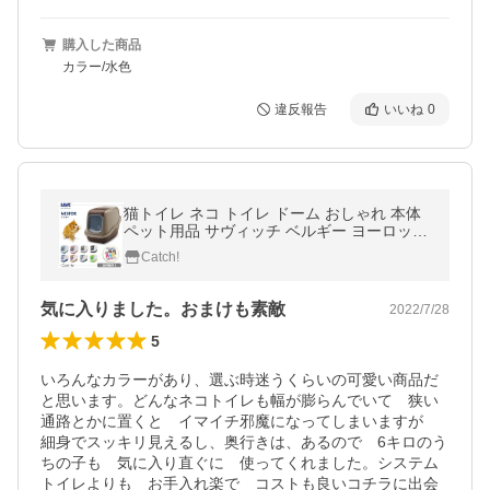
購入した商品
カラー/水色
違反報告
いいね
0
猫トイレ ネコ トイレ ドーム おしゃれ 本体
ペット用品 サヴィッチ ベルギー ヨーロッパ
EU ( SAVIC ネスター )
Catch!
気に入りました。おまけも素敵
2022/7/28
5
いろんなカラーがあり、選ぶ時迷うくらいの可愛い商品だ
と思います。どんなネコトイレも幅が膨らんでいて　狭い
通路とかに置くと　イマイチ邪魔になってしまいますが　
細身でスッキリ見えるし、奥行きは、あるので　6キロのう
ちの子も　気に入り直ぐに　使ってくれました。システム
トイレよりも　お手入れ楽で　コストも良いコチラに出会