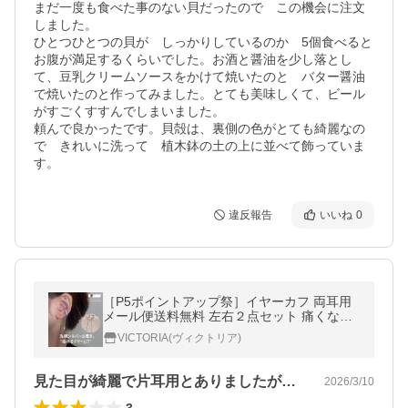
まだ一度も食べた事のない貝だったので　この機会に注文
しました。

ひとつひとつの貝が　しっかりしているのか　5個食べると
お腹が満足するくらいでした。お酒と醤油を少し落とし
て、豆乳クリームソースをかけて焼いたのと　バター醤油
で焼いたのと作ってみました。とても美味しくて、ビール
がすごくすすんでしまいました。

頼んで良かったです。貝殻は、裏側の色がとても綺麗なの
で　きれいに洗って　植木鉢の土の上に並べて飾っていま
す。
違反報告
いいね
0
［P5ポイントアップ祭］イヤーカフ 両耳用
メール便送料無料 左右２点セット 痛くなり
にくい シンプル 上品 レディース シルバー
VICTORIA(ヴィクトリア)
人気 22J35418
見た目が綺麗で片耳用とありましたが2つ…
2026/3/10
3