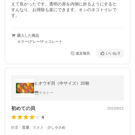
えて良かったです。透明の扉を内側に折るようにすると　
すんなり、お掃除も楽にできます。オシのネコトイレで
す。
購入した商品
カラー/グレー/チョコレート
違反報告
いいね
0
ヒオウギ貝（中サイズ）20枚
ナカトー
初めての貝
2023/9/21
4
鮮度
：
普通
、
大きさ
：
少し小さめ