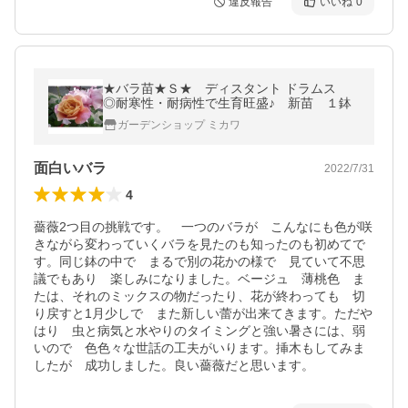
違反報告
いいね
0
★バラ苗★Ｓ★ ディスタント ドラムス
◎耐寒性・耐病性で生育旺盛♪ 新苗 １鉢
ガーデンショップ ミカワ
面白いバラ
2022/7/31
4
薔薇2つ目の挑戦です。　一つのバラが　こんなにも色が咲
きながら変わっていくバラを見たのも知ったのも初めてで
す。同じ鉢の中で　まるで別の花かの様で　見ていて不思
議でもあり　楽しみになりました。ベージュ　薄桃色　ま
たは、それのミックスの物だったり、花が終わっても　切
り戻すと1月少しで　また新しい蕾が出来てきます。ただや
はり　虫と病気と水やりのタイミングと強い暑さには、弱
いので　色色々な世話の工夫がいります。挿木もしてみま
したが　成功しました。良い薔薇だと思います。