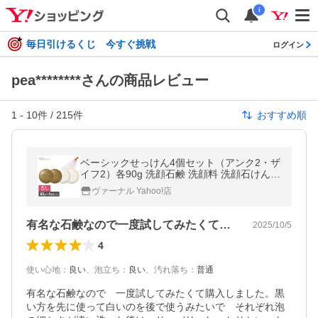
i
毎日引けるくじ 今すぐ挑戦
ログイン
pea********さんの商品レビュー
1
-
10
件 /
215
件
おすすめ順
ベーシックせっけん4個セット（アンク2・ザ
イフ2）各90g 洗顔石鹸 洗顔料 洗顔石けん
毛穴ケア クレンジング メイク落とし
ヴァーナル Yahoo!店
有名な石鹸なので一度試してみたくて購入…
2025/10/5
4
使い心地
：
良い
、
泡立ち
：
良い
、
汚れ落ち
：
普通
有名な石鹸なので　一度試してみたくて購入しました。黒
い方を先に使って白いのを後で使うみたいで　それぞれ泡