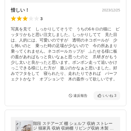
惜しい！
2023/12/25
3
写真を見て　しっかりしてそうで　うちの6キロの猫に　ピ
ッタリかもと思い注文しました。しっかりしてて　見た目
は、人的には、可愛いのですが　透明のネコボールが　少
し怖いのと　乗った時の足場が少ないので　今の所あまり
乗ってくれません。ネコボールカップが　ふたせる様に板
の蓋があればもっと良いなぁと思ったのと　爪研ぎがもう
少し太いと良かったと思います。ポンポン走って追いかけ
っこできる様にした方が　遊ぶのかなぁと思いました。好
みでフタをして　寝られたり、走れたりできれば　パーフ
ェクトかな？　オプションで　木の蓋作って欲しいです。
違反報告
いいね
3
階段 ステアーズ 棚 シェルフ 収納 ストレー
ジ 猫家具 収納 収納棚 リビング収納 木製 お