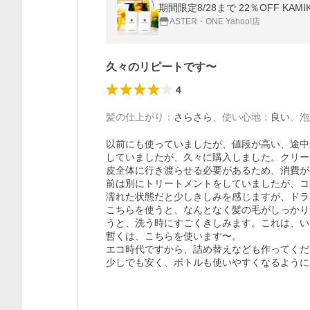
ASTER・ONE Yahoo!店
久々のリピートです〜
4
髪の仕上がり
：
さらさら
、
使い心地
：
良い
、
泡
以前にも使っていましたが、値段が高い、途中
していましたが、久々に購入しました。クリー
皮全体に行き渡らせる必要があるため、消費が
前は別にトリートメントをしていましたが、コ
濡れた状態だと少しきしみを感じますが、ドラ
こちらを使うと、なんとなく髪の毛がしっかり
うと、洗う時にすごくきしみます。これは、い
暫くは、こちらを使います〜。

エコ時代ですから、詰め替えなども作ってくだ
少しでも安く、ボトルも使いやすくなるように