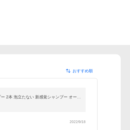
おすすめ順
期間限定8/28まで 22％OFF KAMIKA カミカ シャンプー ティーフローラルの香り 夏限定 クリームシャンプー 2本 泡立たない 新感覚シャンプー オールインワン 時短
2022/9/18