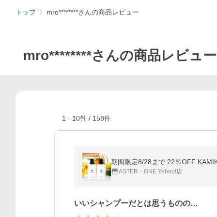
トップ
mro********さんの商品レビュー
mro********さんの商品レビュー
1
-
10
件 /
158
件
ASTER・ONE Yahoo!店
いいシャンプーだとは思うものの…