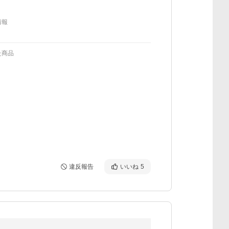
情報
た商品
違反報告
いいね
5