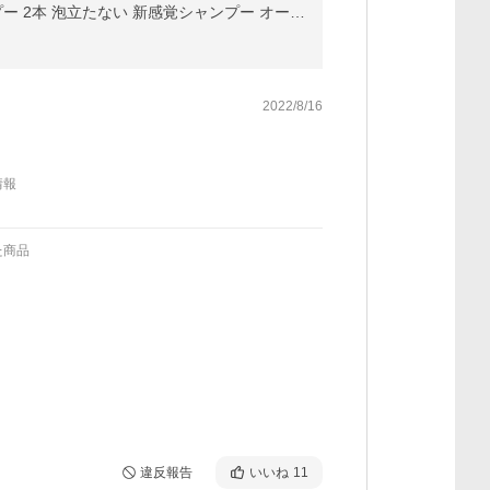
期間限定8/28まで 22％OFF KAMIKA カミカ シャンプー ティーフローラルの香り 夏限定 クリームシャンプー 2本 泡立たない 新感覚シャンプー オールインワン 時短
2022/8/16
情報
た商品
違反報告
いいね
11