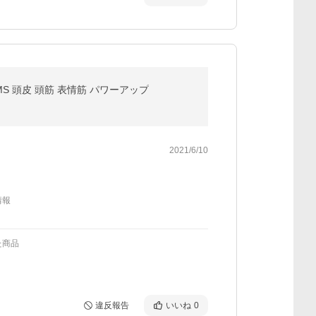
MS 頭皮 頭筋 表情筋 パワーアップ
2021/6/10
情報
た商品
違反報告
いいね
0