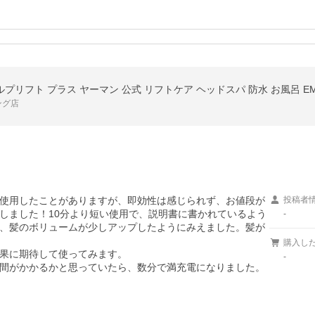
ルプリフト プラス ヤーマン 公式 リフトケア ヘッドスパ 防水 お風呂 E
ング店
使用したことがありますが、即効性は感じられず、お値段が
投稿者
しました！10分より短い使用で、説明書に書かれているよう
-
、髪のボリュームが少しアップしたようにみえました。髪が
購入し
果に期待して使ってみます。

-
間がかかるかと思っていたら、数分で満充電になりました。